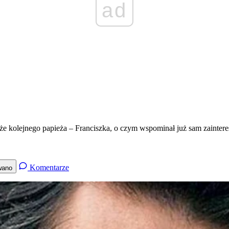
ad
e kolejnego papieża – Franciszka, o czym wspominał już sam zainter
Komentarze
wano