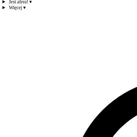
Jest afera!
▾
Więcej
▾