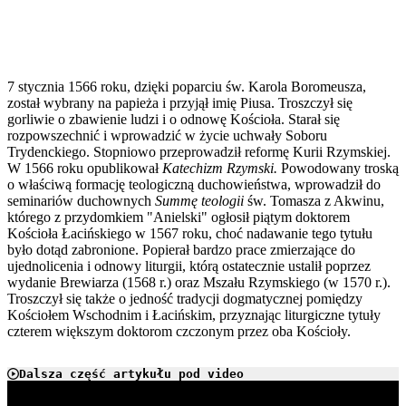
7 stycznia 1566 roku, dzięki poparciu św. Karola Boromeusza,
został wybrany na papieża i przyjął imię Piusa. Troszczył się
gorliwie o zbawienie ludzi i o odnowę Kościoła. Starał się
rozpowszechnić i wprowadzić w życie uchwały Soboru
Trydenckiego. Stopniowo przeprowadził reformę Kurii Rzymskiej.
W 1566 roku opublikował
Katechizm Rzymski.
Powodowany troską
o właściwą formację teologiczną duchowieństwa, wprowadził do
seminariów duchownych
Summę teologii
św. Tomasza z Akwinu,
którego z przydomkiem "Anielski" ogłosił piątym doktorem
Kościoła Łacińskiego w 1567 roku, choć nadawanie tego tytułu
było dotąd zabronione. Popierał bardzo prace zmierzające do
ujednolicenia i odnowy liturgii, którą ostatecznie ustalił poprzez
wydanie Brewiarza (1568 r.) oraz Mszału Rzymskiego (w 1570 r.).
Troszczył się także o jedność tradycji dogmatycznej pomiędzy
Kościołem Wschodnim i Łacińskim, przyznając liturgiczne tytuły
czterem większym doktorom czczonym przez oba Kościoły.
Dalsza część artykułu pod video