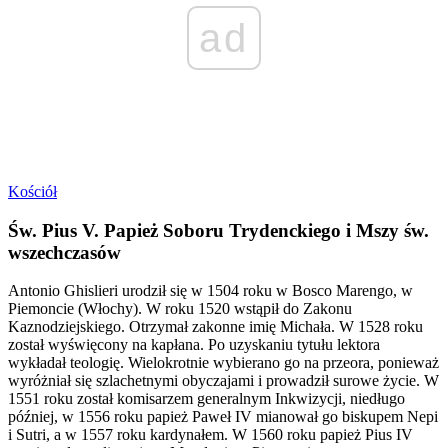
ad
Kościół
Św. Pius V. Papież Soboru Trydenckiego i Mszy św.
wszechczasów
Antonio Ghislieri urodził się w 1504 roku w Bosco Marengo, w
Piemoncie (Włochy). W roku 1520 wstąpił do Zakonu
Kaznodziejskiego. Otrzymał zakonne imię Michała. W 1528 roku
został wyświęcony na kapłana. Po uzyskaniu tytułu lektora
wykładał teologię. Wielokrotnie wybierano go na przeora, ponieważ
wyróżniał się szlachetnymi obyczajami i prowadził surowe życie. W
1551 roku został komisarzem generalnym Inkwizycji, niedługo
później, w 1556 roku papież Paweł IV mianował go biskupem Nepi
i Sutri, a w 1557 roku kardynałem. W 1560 roku papież Pius IV