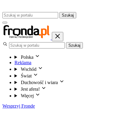
Szukaj
Szukaj
Polska
Reklama
Wschód
Świat
Duchowość i wiara
Jest afera!
Więcej
Wesprzyj Frondę