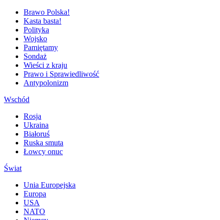
Brawo Polska!
Kasta basta!
Polityka
Wojsko
Pamiętamy
Sondaż
Wieści z kraju
Prawo i Sprawiedliwość
Antypolonizm
Wschód
Rosja
Ukraina
Białoruś
Ruska smuta
Łowcy onuc
Świat
Unia Europejska
Europa
USA
NATO