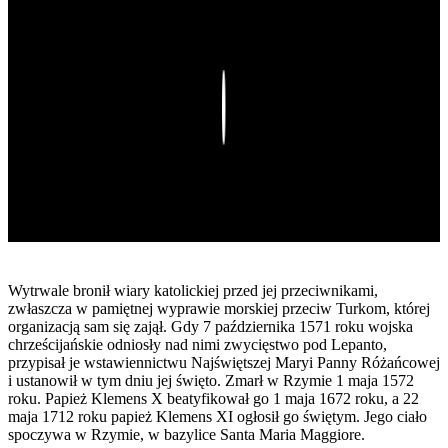
Play
Wytrwale bronił wiary katolickiej przed jej przeciwnikami,
zwłaszcza w pamiętnej wyprawie morskiej przeciw Turkom, której
organizacją sam się zajął. Gdy 7 października 1571 roku wojska
chrześcijańskie odniosły nad nimi zwycięstwo pod Lepanto,
przypisał je wstawiennictwu Najświętszej Maryi Panny Różańcowej
i ustanowił w tym dniu jej święto. Zmarł w Rzymie 1 maja 1572
roku. Papież Klemens X beatyfikował go 1 maja 1672 roku, a 22
maja 1712 roku papież Klemens XI ogłosił go świętym. Jego ciało
spoczywa w Rzymie, w bazylice Santa Maria Maggiore.