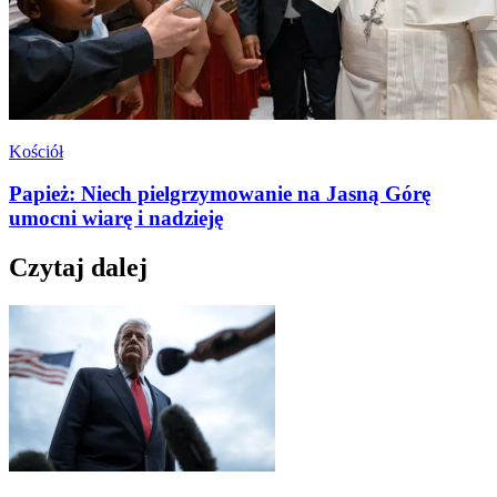
Kościół
Papież: Niech pielgrzymowanie na Jasną Górę
umocni wiarę i nadzieję
Czytaj dalej