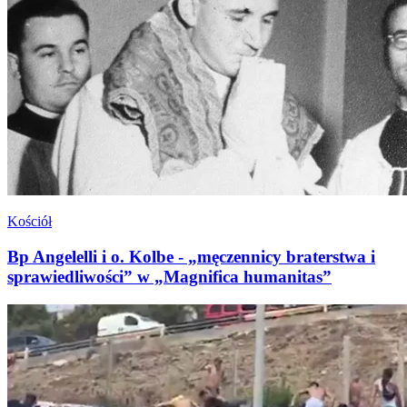
Kościół
Bp Angelelli i o. Kolbe - „męczennicy braterstwa i
sprawiedliwości” w „Magnifica humanitas”