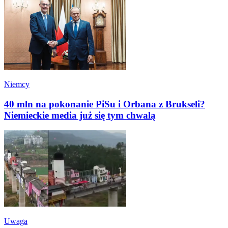
Niemcy
40 mln na pokonanie PiSu i Orbana z Brukseli?
Niemieckie media już się tym chwalą
Uwaga