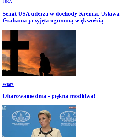
USA
Senat USA uderza w dochody Kremla. Ustawa
Grahama przyjęta ogromną większością
Wiara
Ofiarowanie dnia - piękna modlitwa!