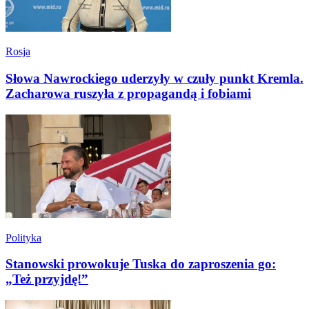
Rosja
Słowa Nawrockiego uderzyły w czuły punkt Kremla.
Zacharowa ruszyła z propagandą i fobiami
Polityka
Stanowski prowokuje Tuska do zaproszenia go:
„Też przyjdę!”