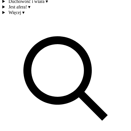
Duchowość i wiara
▾
Jest afera!
▾
Więcej
▾