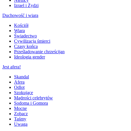
Niemcy
Izrael i Żydzi
Duchowość i wiara
Kościół
Wiara
Świadectwo
Cywilizacja śmierci
Czasy końca
Prześladowanie chrześcijan
Ideologia gender
Jest afera!
Skandal
Afera
Odlot
Szokujące
Mądrości celebrytów
Sodoma i Gomora
Mocne
Zobacz
Taśmy
Uwaga