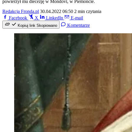
powierzył mu diecezję w Mondovi, w Piemoncie.
Redakcja Fronda.pl
30.04.2022 06:50
2 min czytania
Facebook
X
LinkedIn
E-mail
Komentarze
Kopiuj link
Skopiowano