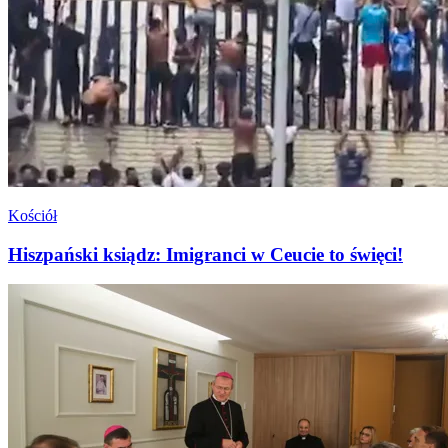
Kościół
Hiszpański ksiądz: Imigranci w Ceucie to święci!