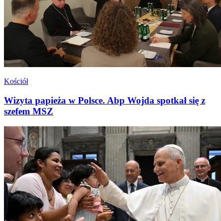
Kościół
Wizyta papieża w Polsce. Abp Wojda spotkał się z
szefem MSZ