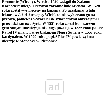
Piemoncie (Włochy). W roku 1520 wstąpił do Zakonu
Kaznodziejskiego. Otrzymał zakonne imię Michała. W 1528
roku został wyświęcony na kapłana. Po uzyskaniu tytułu
lektora wykładał teologię. Wielokrotnie wybierano go na
przeora, ponieważ wyróżniał się szlachetnymi obyczajami i
prowadził surowe życie. W 1551 roku został komisarzem
generalnym Inkwizycji, niedługo później, w 1556 roku papież
Paweł IV mianował go biskupem Nepi i Sutri, a w 1557 roku
kardynałem. W 1560 roku papież Pius IV powierzył mu
diecezję w Mondovi, w Piemoncie.
ad