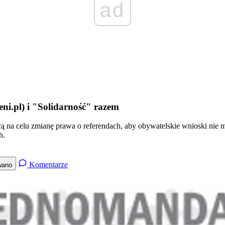
ad
eni.pl) i "Solidarność" razem
cą na celu zmianę prawa o referendach, aby obywatelskie wnioski nie 
h.
Komentarze
wano