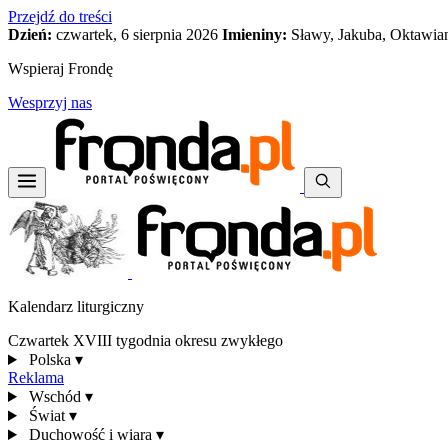
Przejdź do treści
Dzień:
czwartek, 6 sierpnia 2026
Imieniny:
Sławy, Jakuba, Oktawia
Wspieraj Frondę
Wesprzyj nas
Kalendarz liturgiczny
Czwartek XVIII tygodnia okresu zwykłego
Polska
▾
Reklama
Wschód
▾
Świat
▾
Duchowość i wiara
▾