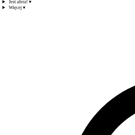
Jest afera!
▾
Więcej
▾