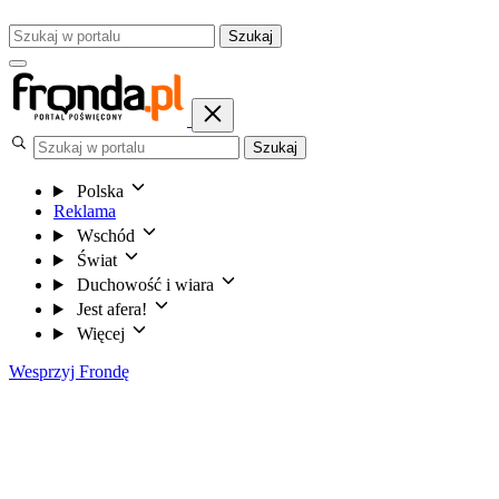
Szukaj
Szukaj
Polska
Reklama
Wschód
Świat
Duchowość i wiara
Jest afera!
Więcej
Wesprzyj Frondę