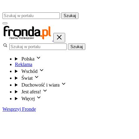
Szukaj
Szukaj
Polska
Reklama
Wschód
Świat
Duchowość i wiara
Jest afera!
Więcej
Wesprzyj Frondę