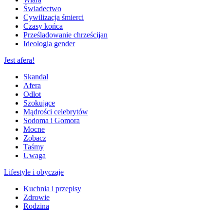
Świadectwo
Cywilizacja śmierci
Czasy końca
Prześladowanie chrześcijan
Ideologia gender
Jest afera!
Skandal
Afera
Odlot
Szokujące
Mądrości celebrytów
Sodoma i Gomora
Mocne
Zobacz
Taśmy
Uwaga
Lifestyle i obyczaje
Kuchnia i przepisy
Zdrowie
Rodzina