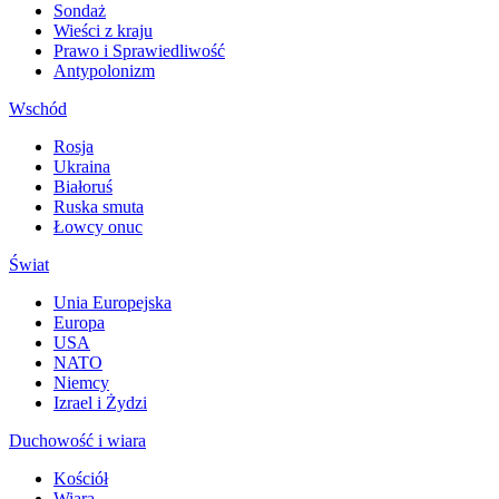
Sondaż
Wieści z kraju
Prawo i Sprawiedliwość
Antypolonizm
Wschód
Rosja
Ukraina
Białoruś
Ruska smuta
Łowcy onuc
Świat
Unia Europejska
Europa
USA
NATO
Niemcy
Izrael i Żydzi
Duchowość i wiara
Kościół
Wiara