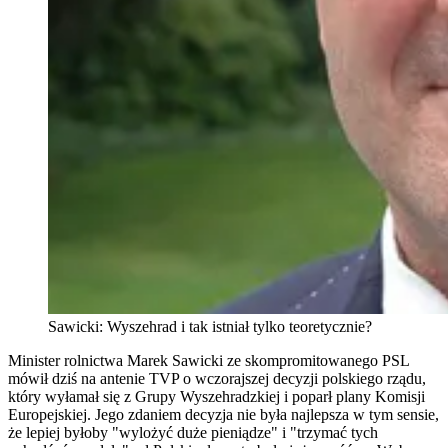
Sawicki: Wyszehrad i tak istniał tylko teoretycznie?
Minister rolnictwa Marek Sawicki ze skompromitowanego PSL
mówił dziś na antenie TVP o wczorajszej decyzji polskiego rządu,
który wyłamał się z Grupy Wyszehradzkiej i poparł plany Komisji
Europejskiej. Jego zdaniem decyzja nie była najlepsza w tym sensie,
że lepiej byłoby "wylożyć duże pieniądze" i "trzymać tych