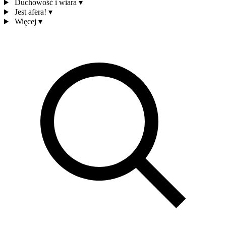
Duchowość i wiara
▾
Jest afera!
▾
Więcej
▾