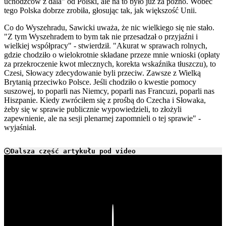
uchodźców z dala" od Polski, ale na to było już za późno. Wobec
tego Polska dobrze zrobiła, głosując tak, jak większość Unii.
Co do Wyszehradu, Sawicki uważa, że nic wielkiego się nie stało.
"Z tym Wyszehradem to bym tak nie przesadzał o przyjaźni i
wielkiej współpracy" - stwierdził. "Akurat w sprawach rolnych,
gdzie chodziło o wielokrotnie składane przeze mnie wnioski (opłaty
za przekroczenie kwot mlecznych, korekta wskaźnika tłuszczu), to
Czesi, Słowacy zdecydowanie byli przeciw. Zawsze z Wielką
Brytanią przeciwko Polsce. Jeśli chodziło o kwestie pomocy
suszowej, to poparli nas Niemcy, poparli nas Francuzi, poparli nas
Hiszpanie. Kiedy zwróciłem się z prośbą do Czecha i Słowaka,
żeby się w sprawie publicznie wypowiedzieli, to złożyli
zapewnienie, ale na sesji plenarnej zapomnieli o tej sprawie" -
wyjaśniał.
Dalsza część artykułu pod video