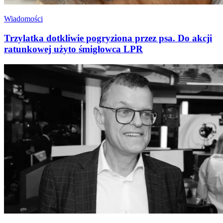
Wiadomości
Trzylatka dotkliwie pogryziona przez psa. Do akcji
ratunkowej użyto śmigłowca LPR