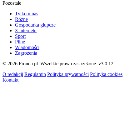
Pozostałe
Tylko u nas
Różne
Gospodarka głupcze
Z internetu
Sport
Pilne
Wiadomości
Zagrożenia
© 2026 Fronda.pl. Wszelkie prawa zastrzeżone.
v3.0.12
O redakcji
Regulamin
Polityka prywatności
Polityka cookies
Kontakt