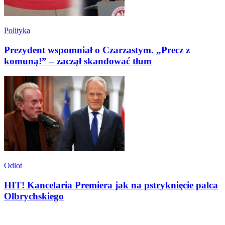
Polityka
Prezydent wspomniał o Czarzastym. „Precz z
komuną!” – zaczął skandować tłum
Odlot
HIT! Kancelaria Premiera jak na pstryknięcie palca
Olbrychskiego