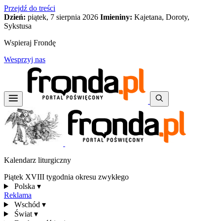
Przejdź do treści
Dzień:
piątek, 7 sierpnia 2026
Imieniny:
Kajetana, Doroty,
Sykstusa
Wspieraj Frondę
Wesprzyj nas
Kalendarz liturgiczny
Piątek XVIII tygodnia okresu zwykłego
Polska
▾
Reklama
Wschód
▾
Świat
▾