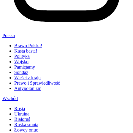
Polska
Brawo Polska!
Kasta basta!
Polityka
Wojsko
Pamiętamy
Sondaż
Wieści z kraju
Prawo i Sprawiedliwość
Antypolonizm
Wschód
Rosja
Ukraina
Białoruś
Ruska smuta
Łowcy onuc