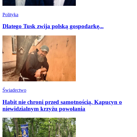
Polityka
Dlatego Tusk zwija polską gospodarkę...
Świadectwo
Habit nie chroni przed samotnością. Kapucyn o
niewidzialnym krzyżu powołania