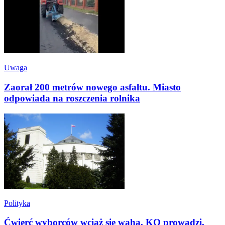
Uwaga
Zaorał 200 metrów nowego asfaltu. Miasto
odpowiada na roszczenia rolnika
Polityka
Ćwierć wyborców wciąż się waha. KO prowadzi,