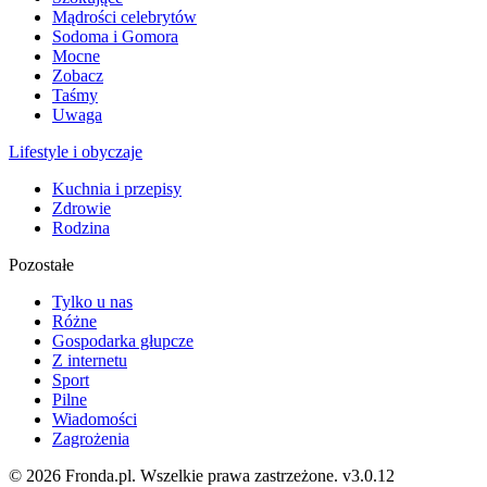
Mądrości celebrytów
Sodoma i Gomora
Mocne
Zobacz
Taśmy
Uwaga
Lifestyle i obyczaje
Kuchnia i przepisy
Zdrowie
Rodzina
Pozostałe
Tylko u nas
Różne
Gospodarka głupcze
Z internetu
Sport
Pilne
Wiadomości
Zagrożenia
© 2026 Fronda.pl. Wszelkie prawa zastrzeżone.
v3.0.12