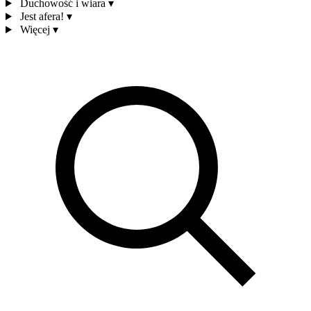
Duchowość i wiara
▾
Jest afera!
▾
Więcej
▾