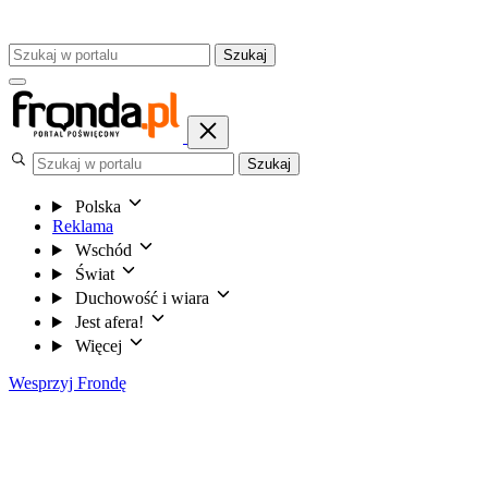
Szukaj
Szukaj
Polska
Reklama
Wschód
Świat
Duchowość i wiara
Jest afera!
Więcej
Wesprzyj Frondę