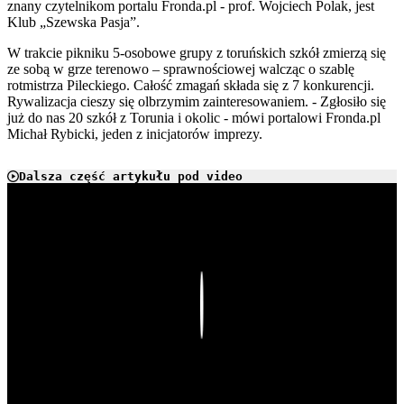
znany czytelnikom portalu Fronda.pl - prof. Wojciech Polak, jest
Klub „Szewska Pasja”.
W trakcie pikniku 5-osobowe grupy z toruńskich szkół zmierzą się
ze sobą w grze terenowo – sprawnościowej walcząc o szablę
rotmistrza Pileckiego. Całość zmagań składa się z 7 konkurencji.
Rywalizacja cieszy się olbrzymim zainteresowaniem. - Zgłosiło się
już do nas 20 szkół z Torunia i okolic - mówi portalowi Fronda.pl
Michał Rybicki, jeden z inicjatorów imprezy.
Dalsza część artykułu pod video
Play