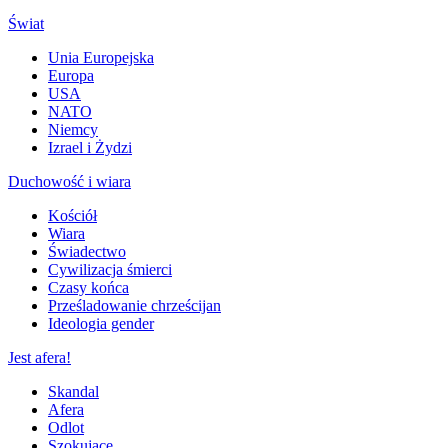
Świat
Unia Europejska
Europa
USA
NATO
Niemcy
Izrael i Żydzi
Duchowość i wiara
Kościół
Wiara
Świadectwo
Cywilizacja śmierci
Czasy końca
Prześladowanie chrześcijan
Ideologia gender
Jest afera!
Skandal
Afera
Odlot
Szokujące