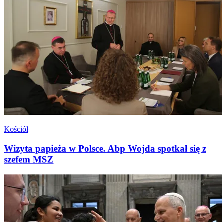
Kościół
Wizyta papieża w Polsce. Abp Wojda spotkał się z
szefem MSZ