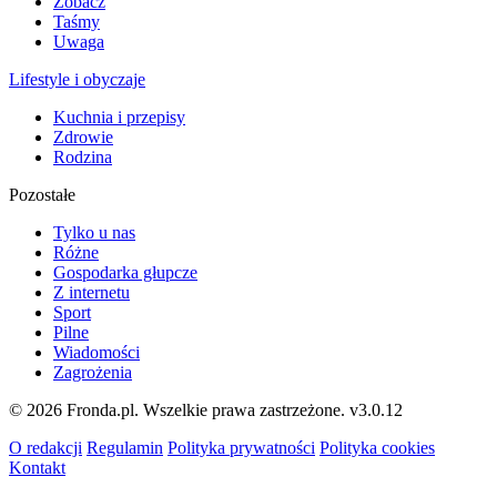
Zobacz
Taśmy
Uwaga
Lifestyle i obyczaje
Kuchnia i przepisy
Zdrowie
Rodzina
Pozostałe
Tylko u nas
Różne
Gospodarka głupcze
Z internetu
Sport
Pilne
Wiadomości
Zagrożenia
© 2026 Fronda.pl. Wszelkie prawa zastrzeżone.
v3.0.12
O redakcji
Regulamin
Polityka prywatności
Polityka cookies
Kontakt