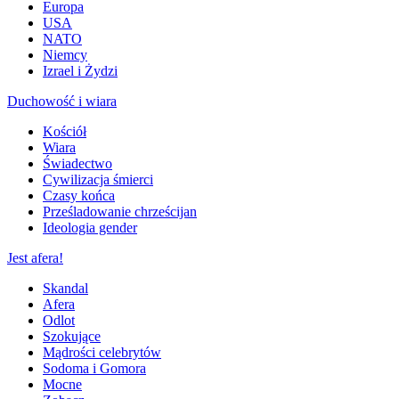
Europa
USA
NATO
Niemcy
Izrael i Żydzi
Duchowość i wiara
Kościół
Wiara
Świadectwo
Cywilizacja śmierci
Czasy końca
Prześladowanie chrześcijan
Ideologia gender
Jest afera!
Skandal
Afera
Odlot
Szokujące
Mądrości celebrytów
Sodoma i Gomora
Mocne