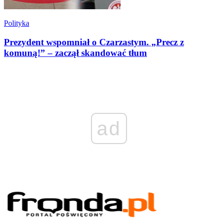
Polityka
Prezydent wspomniał o Czarzastym. „Precz z
komuną!” – zaczął skandować tłum
ad