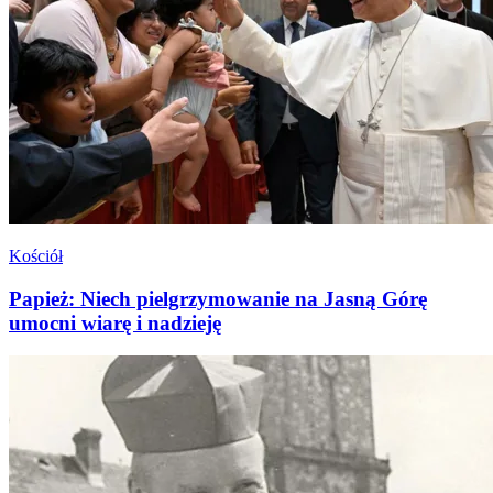
Kościół
Papież: Niech pielgrzymowanie na Jasną Górę
umocni wiarę i nadzieję