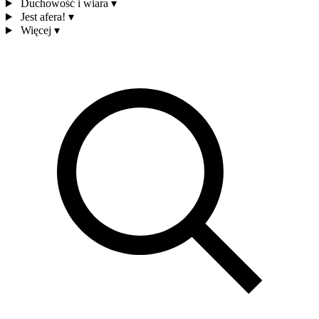
Duchowość i wiara
▾
Jest afera!
▾
Więcej
▾