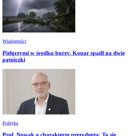
Wiadomości
Pielgrzymi w środku burzy. Konar spadł na dwie
pątniczki
Polityka
Prof. Nowak o charakterze prezydenta: To się