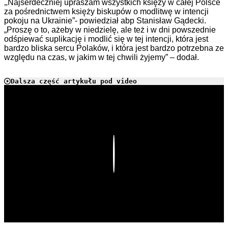
„
Najserdeczniej upraszam wszystkich księży w całej Polsce
za pośrednictwem księży biskupów o modlitwę w intencji
pokoju na Ukrainie”- powiedział abp Stanisław Gądecki.
„Proszę o to, ażeby w niedzielę, ale też i w dni powszednie
odśpiewać suplikację i modlić się w tej intencji, która jest
bardzo bliska sercu Polaków, i która jest bardzo potrzebna ze
względu na czas, w jakim w tej chwili żyjemy” – dodał.
Dalsza część artykułu pod video
Play