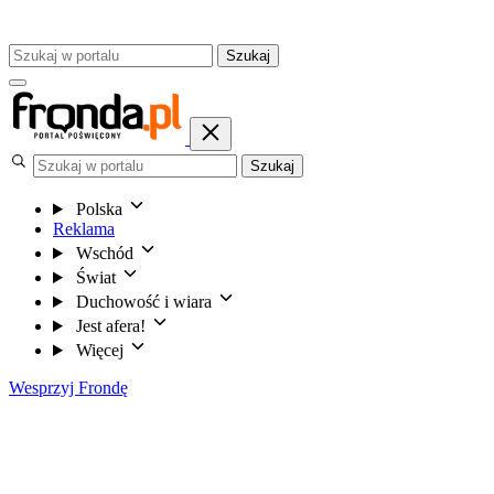
Szukaj
Szukaj
Polska
Reklama
Wschód
Świat
Duchowość i wiara
Jest afera!
Więcej
Wesprzyj Frondę