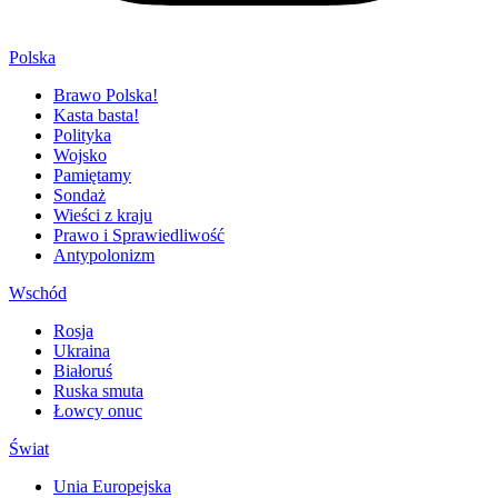
Polska
Brawo Polska!
Kasta basta!
Polityka
Wojsko
Pamiętamy
Sondaż
Wieści z kraju
Prawo i Sprawiedliwość
Antypolonizm
Wschód
Rosja
Ukraina
Białoruś
Ruska smuta
Łowcy onuc
Świat
Unia Europejska