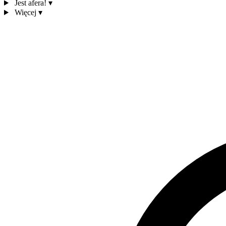
Jest afera!
▾
Więcej
▾