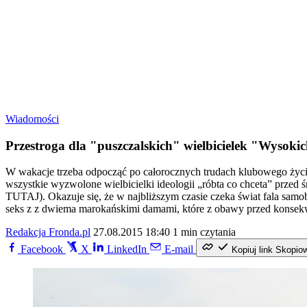
Wiadomości
Przestroga dla "puszczalskich" wielbicielek "Wysok
W wakacje trzeba odpocząć po całorocznych trudach klubowego życia
wszystkie wyzwolone wielbicielki ideologii „róbta co chceta” prz
TUTAJ). Okazuje się, że w najbliższym czasie czeka świat fala samo
seks z z dwiema marokańskimi damami, które z obawy przed konsekwe
Redakcja Fronda.pl
27.08.2015 18:40
1 min czytania
Facebook
X
LinkedIn
E-mail
Kopiuj link
Skopio