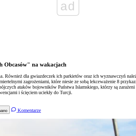
ad
ich Obcasów" na wakacjach
. Również dla gwiazdeczek ich parkietów oraz ich wyznawczyń należy
ed śmiertelnymi zagrożeniami, które niesie ze sobą lekceważenie 8 
bójczych ataków bojowników Państwa Islamskiego, którzy są zarażeni wi
ncjami i ścięciem uciekły do Turcji.
Komentarze
wano