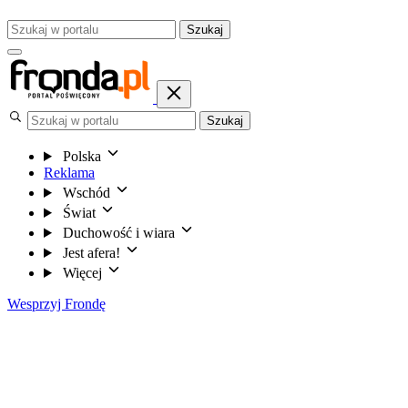
Szukaj
Szukaj
Polska
Reklama
Wschód
Świat
Duchowość i wiara
Jest afera!
Więcej
Wesprzyj Frondę