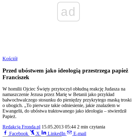
ad
Kościół
Przed ubóstwem jako ideologią przestrzega papież
Franciszek
W homilii Ojciec Święty przytoczył obłudną reakcję Judasza na
namaszczenie Jezusa przez Marię w Betanii jako przykład
bałwochwalczego stosunku do pieniędzy przykrytego maską troski
o ubogich. „To pierwsze takie odniesienie, jakie znalazłem w
Ewangelii, do ubóstwa traktowanego jako ideologia – stwierdził
Papież.
Redakcja Fronda.pl
15.05.2013 05:44
2 min czytania
Facebook
X
LinkedIn
E-mail