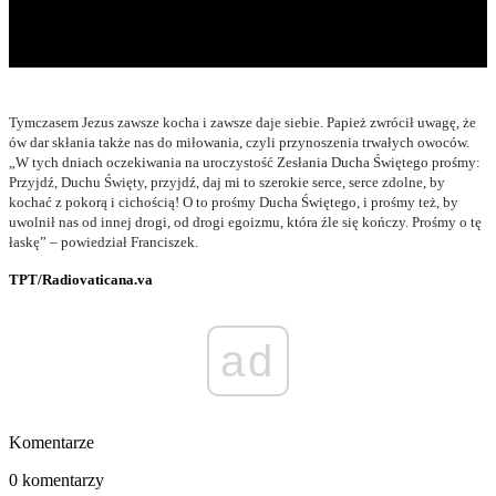
Tymczasem Jezus zawsze kocha i zawsze daje siebie. Papież zwrócił uwagę, że
ów dar skłania także nas do miłowania, czyli przynoszenia trwałych owoców.
„W tych dniach oczekiwania na uroczystość Zesłania Ducha Świętego prośmy:
Przyjdź, Duchu Święty, przyjdź, daj mi to szerokie serce, serce zdolne, by
kochać z pokorą i cichością! O to prośmy Ducha Świętego, i prośmy też, by
uwolnił nas od innej drogi, od drogi egoizmu, która źle się kończy. Prośmy o tę
łaskę” – powiedział Franciszek.
TPT/Radiovaticana.va
ad
Komentarze
0 komentarzy