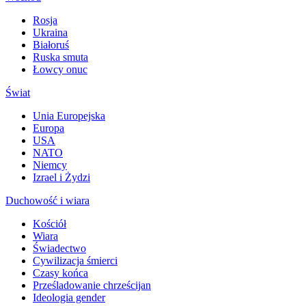
Rosja
Ukraina
Białoruś
Ruska smuta
Łowcy onuc
Świat
Unia Europejska
Europa
USA
NATO
Niemcy
Izrael i Żydzi
Duchowość i wiara
Kościół
Wiara
Świadectwo
Cywilizacja śmierci
Czasy końca
Prześladowanie chrześcijan
Ideologia gender