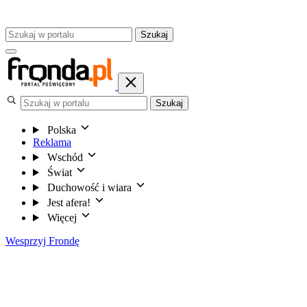
Szukaj
Szukaj
Polska
Reklama
Wschód
Świat
Duchowość i wiara
Jest afera!
Więcej
Wesprzyj Frondę