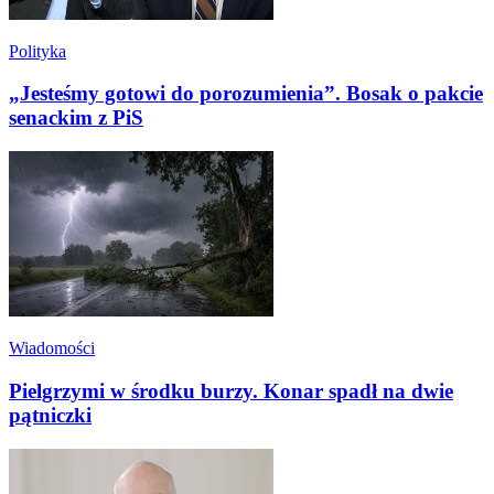
Polityka
„Jesteśmy gotowi do porozumienia”. Bosak o pakcie
senackim z PiS
Wiadomości
Pielgrzymi w środku burzy. Konar spadł na dwie
pątniczki