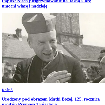
Papież: Niech pielgrzymowanie na Jasną Górę
umocni wiarę i nadzieję
Kościół
Urodzony pod obrazem Matki Bożej. 125. rocznica
urodzin Prymasa Tysiąclecia