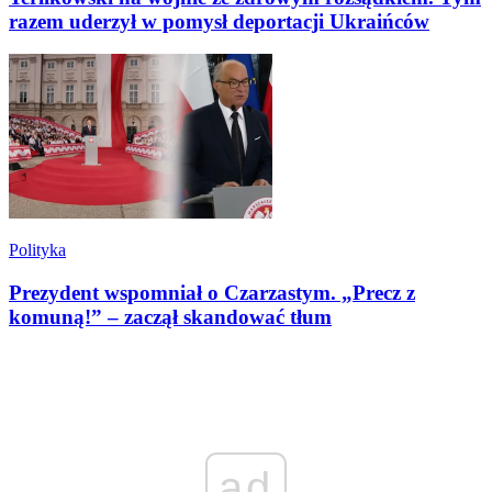
razem uderzył w pomysł deportacji Ukraińców
Polityka
Prezydent wspomniał o Czarzastym. „Precz z
komuną!” – zaczął skandować tłum
ad