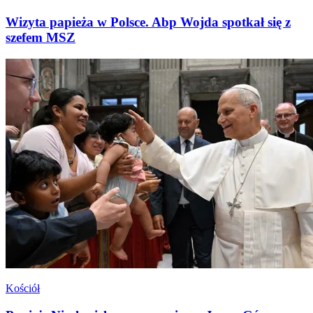
Wizyta papieża w Polsce. Abp Wojda spotkał się z
szefem MSZ
Kościół