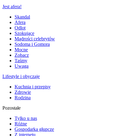
Jest afera!
Skandal
Afera
Odlot
Szokujące
Mądrości celebrytów
Sodoma i Gomora
Mocne
Zobacz
Taśmy
Uwaga
Lifestyle i obyczaje
Kuchnia i przepisy
Zdrowie
Rodzina
Pozostałe
Tylko u nas
Różne
Gospodarka głupcze
Z internetu