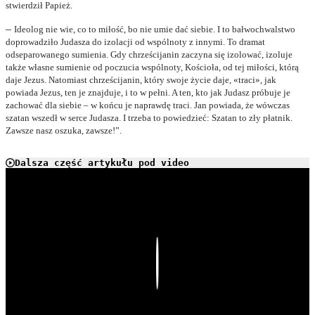
stwierdził Papież.
–
Ideolog nie wie, co to miłość, bo nie umie dać siebie. I to bałwochwalstwo
doprowadziło Judasza do izolacji od wspólnoty z innymi. To dramat
odseparowanego sumienia. Gdy chrześcijanin zaczyna się izolować, izoluje
także własne sumienie od poczucia wspólnoty, Kościoła, od tej miłości, którą
daje Jezus. Natomiast chrześcijanin, który swoje życie daje, «traci», jak
powiada Jezus, ten je znajduje, i to w pełni. A ten, kto jak Judasz próbuje je
zachować dla siebie – w końcu je naprawdę traci. Jan powiada, że wówczas
szatan wszedł w serce Judasza. I trzeba to powiedzieć: Szatan to zły płatnik.
Zawsze nasz oszuka, zawsze!”.
Dalsza część artykułu pod video
Play