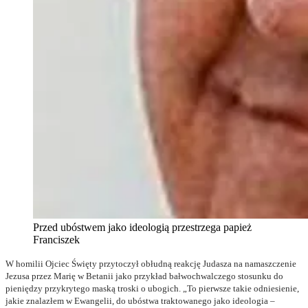
Przed ubóstwem jako ideologią przestrzega papież
Franciszek
W homilii Ojciec Święty przytoczył obłudną reakcję Judasza na namaszczenie
Jezusa przez Marię w Betanii jako przykład bałwochwalczego stosunku do
pieniędzy przykrytego maską troski o ubogich. „To pierwsze takie odniesienie,
jakie znalazłem w Ewangelii, do ubóstwa traktowanego jako ideologia –