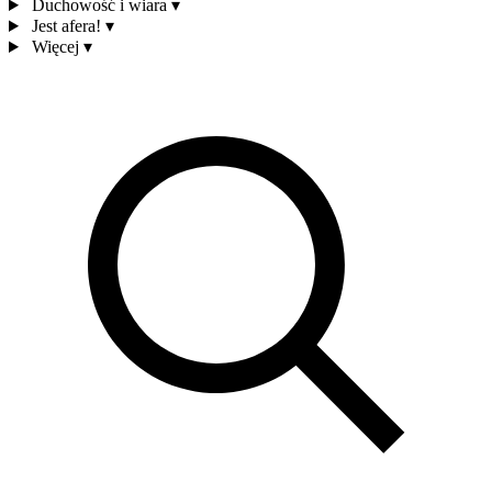
Duchowość i wiara
▾
Jest afera!
▾
Więcej
▾