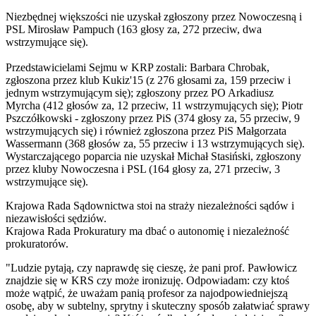
Niezbędnej większości nie uzyskał zgłoszony przez Nowoczesną i
PSL Mirosław Pampuch (163 głosy za, 272 przeciw, dwa
wstrzymujące się).
Przedstawicielami Sejmu w KRP zostali: Barbara Chrobak,
zgłoszona przez klub Kukiz'15 (z 276 głosami za, 159 przeciw i
jednym wstrzymującym się); zgłoszony przez PO Arkadiusz
Myrcha (412 głosów za, 12 przeciw, 11 wstrzymujących się); Piotr
Pszczółkowski - zgłoszony przez PiS (374 głosy za, 55 przeciw, 9
wstrzymujących się) i również zgłoszona przez PiS Małgorzata
Wassermann (368 głosów za, 55 przeciw i 13 wstrzymujących się).
Wystarczającego poparcia nie uzyskał Michał Stasiński, zgłoszony
przez kluby Nowoczesna i PSL (164 głosy za, 271 przeciw, 3
wstrzymujące się).
Krajowa Rada Sądownictwa stoi na straży niezależności sądów i
niezawisłości sędziów.
Krajowa Rada Prokuratury ma dbać o autonomię i niezależność
prokuratorów.
"Ludzie pytają, czy naprawdę się cieszę, że pani prof. Pawłowicz
znajdzie się w KRS czy może ironizuję. Odpowiadam: czy ktoś
może wątpić, że uważam panią profesor za najodpowiedniejszą
osobę, aby w subtelny, sprytny i skuteczny sposób załatwiać sprawy