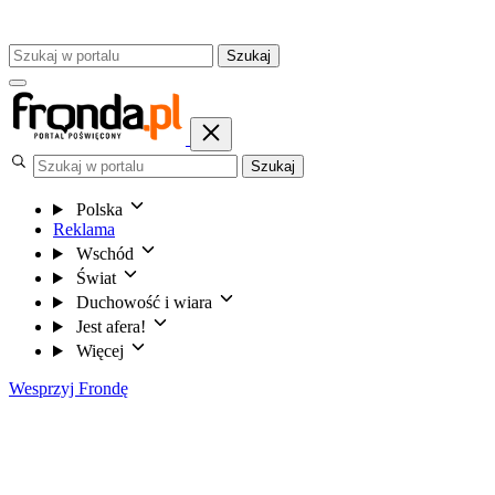
Szukaj
Szukaj
Polska
Reklama
Wschód
Świat
Duchowość i wiara
Jest afera!
Więcej
Wesprzyj Frondę