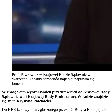
Prof. Pawłowicz w Krajowej Radzie Sądownictwa!
Warzecha: Zepsuty samochód najlepiej naprawia się
łomem
W środę Sejm wybrał swoich przedstawicieli do Krajowej Rady
Sądownictwa i Krajowej Rady Prokuratury.W radzie znajdzie
się. m.in Krystyna Pawłowicz.
Do KRS izba wybrała zgłoszonego przez PO Borysa Budkę (426