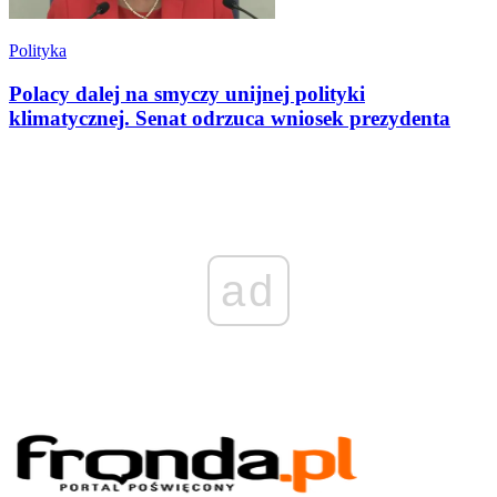
Polityka
Polacy dalej na smyczy unijnej polityki
klimatycznej. Senat odrzuca wniosek prezydenta
ad