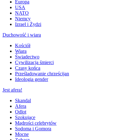
Europa
USA
NATO
Niemcy
Izrael i Żydzi
Duchowość i wiara
Kościół
Wiara
Świadectwo
Cywilizacja śmierci
Czasy końca
Prześladowanie chrześcijan
Ideologia gender
Jest afera!
Skandal
Afera
Odlot
Szokujące
Mądrości celebrytów
Sodoma i Gomora
Mocne
Zobacz