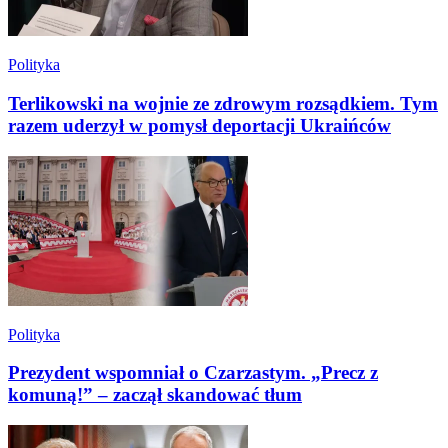
Polityka
Terlikowski na wojnie ze zdrowym rozsądkiem. Tym
razem uderzył w pomysł deportacji Ukraińców
Polityka
Prezydent wspomniał o Czarzastym. „Precz z
komuną!” – zaczął skandować tłum