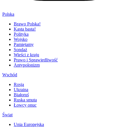
Polska
Brawo Polska!
Kasta basta!
Polityka
Wojsko
Pamiętamy
Sondaż
Wieści z kraju
Prawo i Sprawiedliwość
Antypolonizm
Wschód
Rosja
Ukraina
Białoruś
Ruska smuta
Łowcy onuc
Świat
Unia Europejska