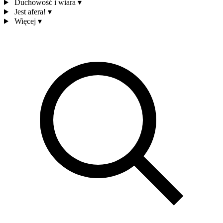
Duchowość i wiara
▾
Jest afera!
▾
Więcej
▾