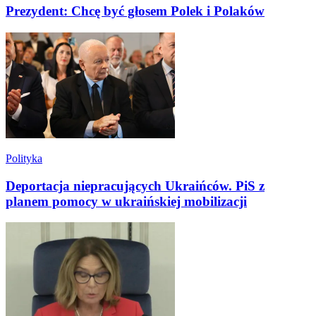
Prezydent: Chcę być głosem Polek i Polaków
Polityka
Deportacja niepracujących Ukraińców. PiS z
planem pomocy w ukraińskiej mobilizacji