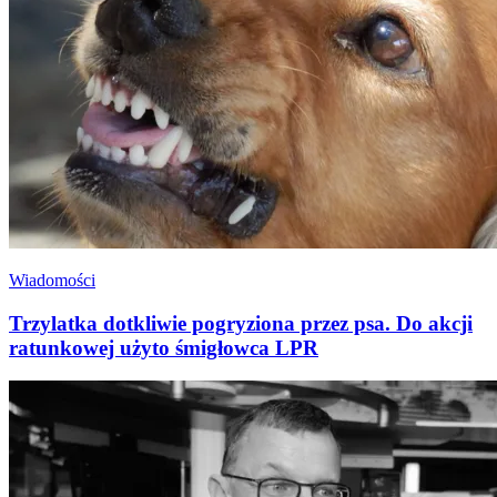
Wiadomości
Trzylatka dotkliwie pogryziona przez psa. Do akcji
ratunkowej użyto śmigłowca LPR