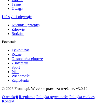
Taśmy
Uwaga
Lifestyle i obyczaje
Kuchnia i przepisy
Zdrowie
Rodzina
Pozostałe
Tylko u nas
Różne
Gospodarka głupcze
Z internetu
Sport
Pilne
Wiadomości
Zagrożenia
© 2026 Fronda.pl. Wszelkie prawa zastrzeżone.
v3.0.12
O redakcji
Regulamin
Polityka prywatności
Polityka cookies
Kontakt