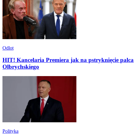
Odlot
HIT! Kancelaria Premiera jak na pstryknięcie palca
Olbrychskiego
Polityka