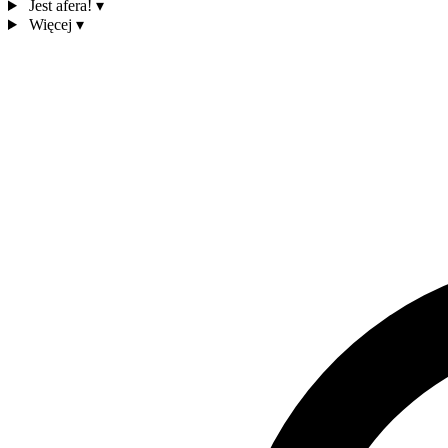
Jest afera!
▾
Więcej
▾