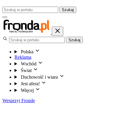
Szukaj
Szukaj
Polska
Reklama
Wschód
Świat
Duchowość i wiara
Jest afera!
Więcej
Wesprzyj Frondę