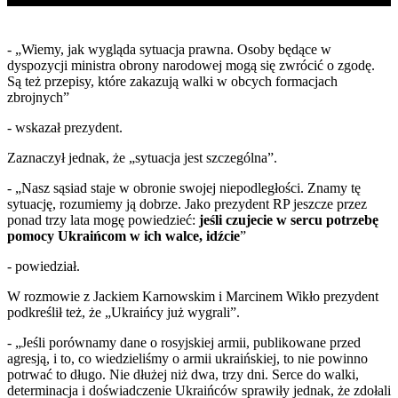
- „Wiemy, jak wygląda sytuacja prawna. Osoby będące w
dyspozycji ministra obrony narodowej mogą się zwrócić o zgodę.
Są też przepisy, które zakazują walki w obcych formacjach
zbrojnych”
- wskazał prezydent.
Zaznaczył jednak, że „sytuacja jest szczególna”.
- „Nasz sąsiad staje w obronie swojej niepodległości. Znamy tę
sytuację, rozumiemy ją dobrze. Jako prezydent RP jeszcze przez
ponad trzy lata mogę powiedzieć:
jeśli czujecie w sercu potrzebę
pomocy Ukraińcom w ich walce, idźcie
”
- powiedział.
W rozmowie z Jackiem Karnowskim i Marcinem Wikło prezydent
podkreślił też, że „Ukraińcy już wygrali”.
- „Jeśli porównamy dane o rosyjskiej armii, publikowane przed
agresją, i to, co wiedzieliśmy o armii ukraińskiej, to nie powinno
potrwać to długo. Nie dłużej niż dwa, trzy dni. Serce do walki,
determinacja i doświadczenie Ukraińców sprawiły jednak, że zdołali