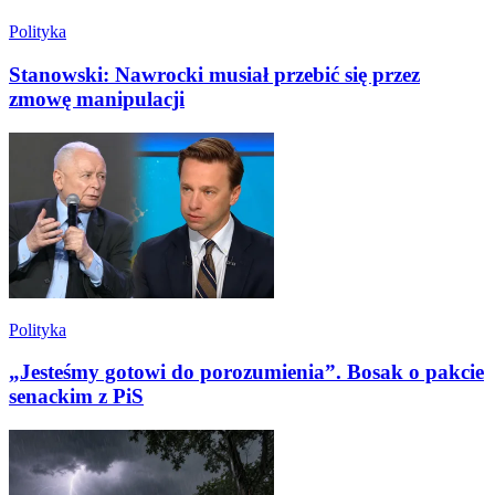
Polityka
Stanowski: Nawrocki musiał przebić się przez
zmowę manipulacji
Polityka
„Jesteśmy gotowi do porozumienia”. Bosak o pakcie
senackim z PiS