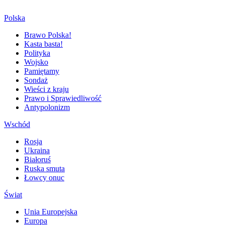
Polska
Brawo Polska!
Kasta basta!
Polityka
Wojsko
Pamiętamy
Sondaż
Wieści z kraju
Prawo i Sprawiedliwość
Antypolonizm
Wschód
Rosja
Ukraina
Białoruś
Ruska smuta
Łowcy onuc
Świat
Unia Europejska
Europa