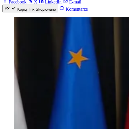
Facebook
X
LinkedIn
E-mail
Komentarze
Kopiuj link
Skopiowano