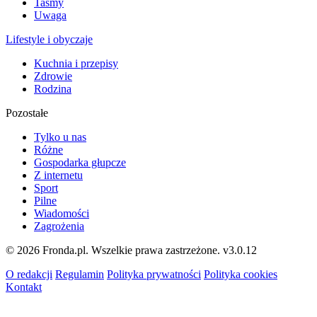
Taśmy
Uwaga
Lifestyle i obyczaje
Kuchnia i przepisy
Zdrowie
Rodzina
Pozostałe
Tylko u nas
Różne
Gospodarka głupcze
Z internetu
Sport
Pilne
Wiadomości
Zagrożenia
© 2026 Fronda.pl. Wszelkie prawa zastrzeżone.
v3.0.12
O redakcji
Regulamin
Polityka prywatności
Polityka cookies
Kontakt