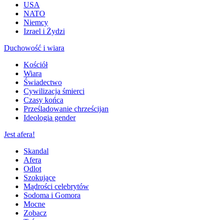
USA
NATO
Niemcy
Izrael i Żydzi
Duchowość i wiara
Kościół
Wiara
Świadectwo
Cywilizacja śmierci
Czasy końca
Prześladowanie chrześcijan
Ideologia gender
Jest afera!
Skandal
Afera
Odlot
Szokujące
Mądrości celebrytów
Sodoma i Gomora
Mocne
Zobacz