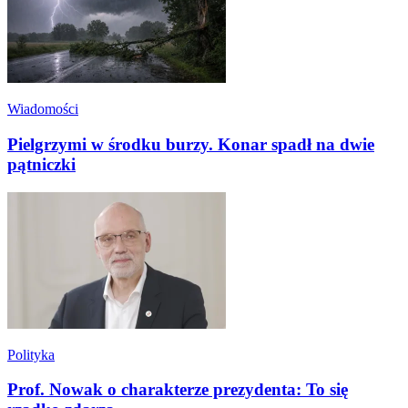
Wiadomości
Pielgrzymi w środku burzy. Konar spadł na dwie
pątniczki
Polityka
Prof. Nowak o charakterze prezydenta: To się