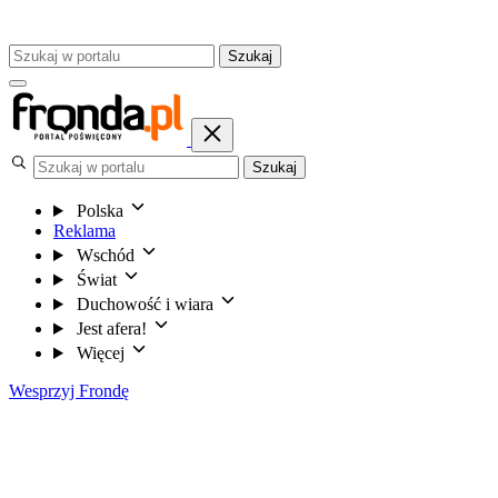
Szukaj
Szukaj
Polska
Reklama
Wschód
Świat
Duchowość i wiara
Jest afera!
Więcej
Wesprzyj Frondę