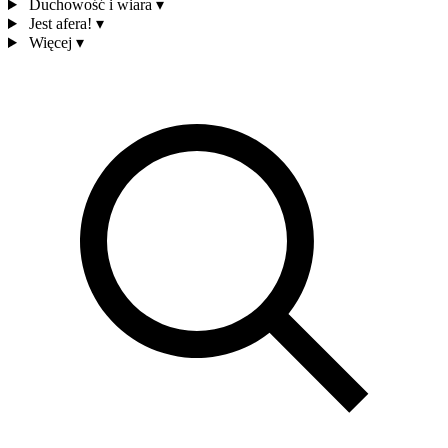
Duchowość i wiara
▾
Jest afera!
▾
Więcej
▾