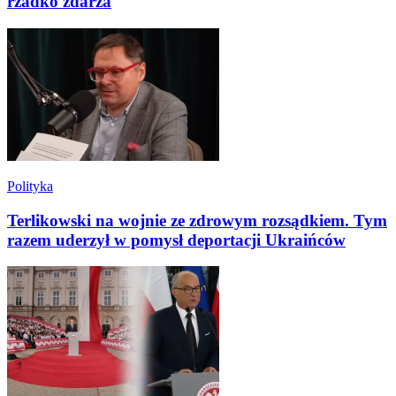
rzadko zdarza
Polityka
Terlikowski na wojnie ze zdrowym rozsądkiem. Tym
razem uderzył w pomysł deportacji Ukraińców