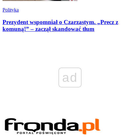
Polityka
Prezydent wspomniał o Czarzastym. „Precz z
komuną!” – zaczął skandować tłum
ad