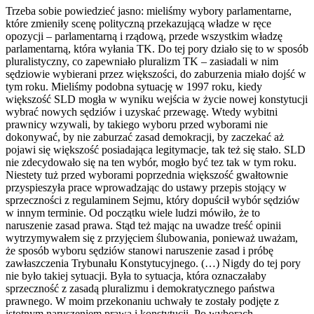
Trzeba sobie powiedzieć jasno: mieliśmy wybory parlamentarne,
które zmieniły scenę polityczną przekazującą władze w ręce
opozycji – parlamentarną i rządową, przede wszystkim władzę
parlamentarną, która wyłania TK. Do tej pory działo się to w sposób
pluralistyczny, co zapewniało pluralizm TK – zasiadali w nim
sędziowie wybierani przez większości, do zaburzenia miało dojść w
tym roku. Mieliśmy podobna sytuację w 1997 roku, kiedy
większość SLD mogła w wyniku wejścia w życie nowej konstytucji
wybrać nowych sędziów i uzyskać przewagę. Wtedy wybitni
prawnicy wzywali, by takiego wyboru przed wyborami nie
dokonywać, by nie zaburzać zasad demokracji, by zaczekać aż
pojawi się większość posiadająca legitymacje, tak też się stało. SLD
nie zdecydowało się na ten wybór, mogło być tez tak w tym roku.
Niestety tuż przed wyborami poprzednia większość gwałtownie
przyspieszyła prace wprowadzając do ustawy przepis stojący w
sprzeczności z regulaminem Sejmu, który dopuścił wybór sędziów
w innym terminie. Od początku wiele ludzi mówiło, że to
naruszenie zasad prawa. Stąd też mając na uwadze treść opinii
wytrzymywałem się z przyjęciem ślubowania, ponieważ uważam,
że sposób wyboru sędziów stanowi naruszenie zasad i próbę
zawłaszczenia Trybunału Konstytucyjnego. (…) Nigdy do tej pory
nie było takiej sytuacji. Była to sytuacja, która oznaczałaby
sprzeczność z zasadą pluralizmu i demokratycznego państwa
prawnego. W moim przekonaniu uchwały te zostały podjęte z
istotnym naruszeniem prawa i konstytucji. Po wyborach