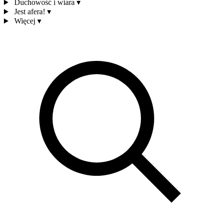
Duchowość i wiara
▾
Jest afera!
▾
Więcej
▾