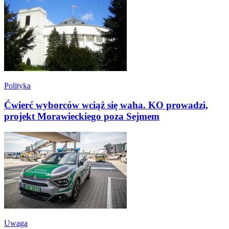
Polityka
Ćwierć wyborców wciąż się waha. KO prowadzi,
projekt Morawieckiego poza Sejmem
Uwaga