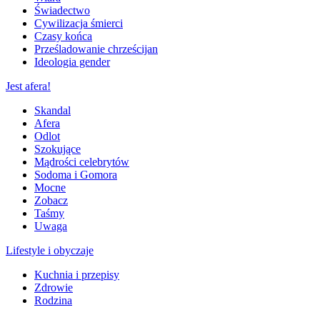
Świadectwo
Cywilizacja śmierci
Czasy końca
Prześladowanie chrześcijan
Ideologia gender
Jest afera!
Skandal
Afera
Odlot
Szokujące
Mądrości celebrytów
Sodoma i Gomora
Mocne
Zobacz
Taśmy
Uwaga
Lifestyle i obyczaje
Kuchnia i przepisy
Zdrowie
Rodzina