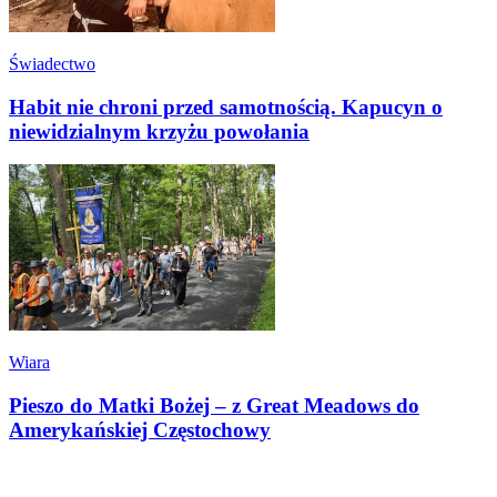
Świadectwo
Habit nie chroni przed samotnością. Kapucyn o
niewidzialnym krzyżu powołania
Wiara
Pieszo do Matki Bożej – z Great Meadows do
Amerykańskiej Częstochowy