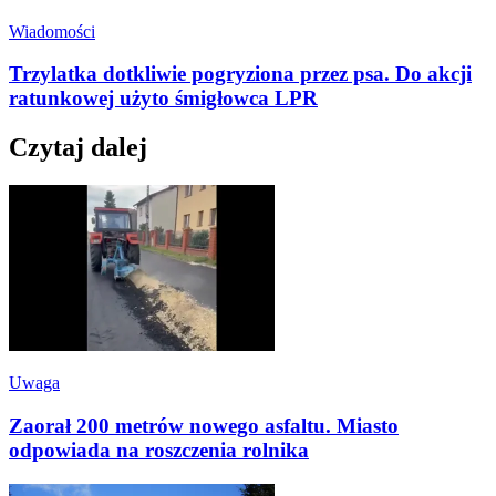
Wiadomości
Trzylatka dotkliwie pogryziona przez psa. Do akcji
ratunkowej użyto śmigłowca LPR
Czytaj dalej
Uwaga
Zaorał 200 metrów nowego asfaltu. Miasto
odpowiada na roszczenia rolnika