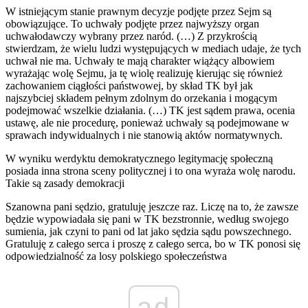
W istniejącym stanie prawnym decyzje podjęte przez Sejm są
obowiązujące. To uchwały podjęte przez najwyższy organ
uchwałodawczy wybrany przez naród. (…) Z przykrością
stwierdzam, że wielu ludzi występujących w mediach udaje, że tych
uchwał nie ma. Uchwały te mają charakter wiążący albowiem
wyrażając wolę Sejmu, ja tę wiolę realizuję kierując się również
zachowaniem ciągłości państwowej, by skład TK był jak
najszybciej składem pełnym zdolnym do orzekania i mogącym
podejmować wszelkie działania. (…) TK jest sądem prawa, ocenia
ustawę, ale nie procedurę, ponieważ uchwały są podejmowane w
sprawach indywidualnych i nie stanowią aktów normatywnych.
W wyniku werdyktu demokratycznego legitymację społeczną
posiada inna strona sceny politycznej i to ona wyraża wolę narodu.
Takie są zasady demokracji
Szanowna pani sędzio, gratuluję jeszcze raz. Liczę na to, że zawsze
będzie wypowiadała się pani w TK bezstronnie, według swojego
sumienia, jak czyni to pani od lat jako sędzia sądu powszechnego.
Gratuluję z całego serca i proszę z całego serca, bo w TK ponosi się
odpowiedzialność za losy polskiego społeczeństwa
ad