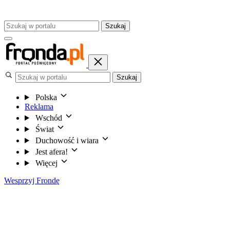
Szukaj
Szukaj
Polska
Reklama
Wschód
Świat
Duchowość i wiara
Jest afera!
Więcej
Wesprzyj Frondę