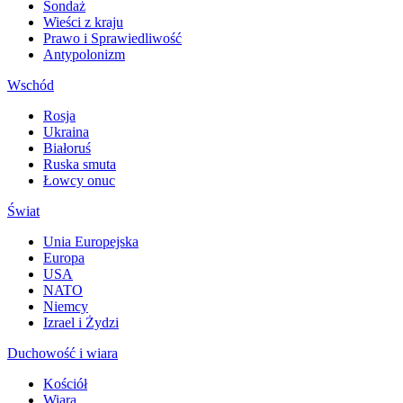
Sondaż
Wieści z kraju
Prawo i Sprawiedliwość
Antypolonizm
Wschód
Rosja
Ukraina
Białoruś
Ruska smuta
Łowcy onuc
Świat
Unia Europejska
Europa
USA
NATO
Niemcy
Izrael i Żydzi
Duchowość i wiara
Kościół
Wiara