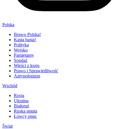
Polska
Brawo Polska!
Kasta basta!
Polityka
Wojsko
Pamiętamy
Sondaż
Wieści z kraju
Prawo i Sprawiedliwość
Antypolonizm
Wschód
Rosja
Ukraina
Białoruś
Ruska smuta
Łowcy onuc
Świat