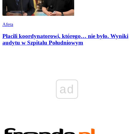
Afera
Płacili koordynatorowi, którego… nie było. Wyniki
audytu w Szpitalu Południowym
ad