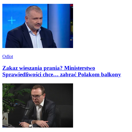
Odlot
Zakaz wieszania prania? Ministerstwo
Sprawiedliwości chce… zabrać Polakom balkony