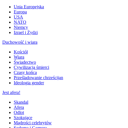
Unia Europejska
Europa
USA
NATO
Niemcy
Izrael i Żydzi
Duchowość i wiara
Kościół
Wiara
Świadectwo
Cywilizacja śmierci
Czasy końca
Prześladowanie chrześcijan
Ideologia gender
Jest afera!
Skandal
Afera
Odlot
Szokujące
Mądrości celebrytów
Sodoma i Gomora