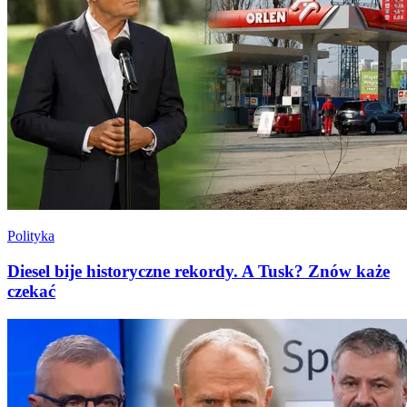
Polityka
Diesel bije historyczne rekordy. A Tusk? Znów każe
czekać