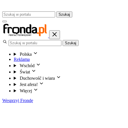
Szukaj
Szukaj
Polska
Reklama
Wschód
Świat
Duchowość i wiara
Jest afera!
Więcej
Wesprzyj Frondę