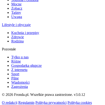
Mocne
Zobacz
Taśmy
Uwaga
Lifestyle i obyczaje
Kuchnia i przepisy
Zdrowie
Rodzina
Pozostałe
Tylko u nas
Różne
Gospodarka głupcze
Z internetu
Sport
Pilne
Wiadomości
Zagrożenia
© 2026 Fronda.pl. Wszelkie prawa zastrzeżone.
v3.0.12
O redakcji
Regulamin
Polityka prywatności
Polityka cookies