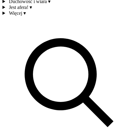
Duchowość i wiara
▾
Jest afera!
▾
Więcej
▾