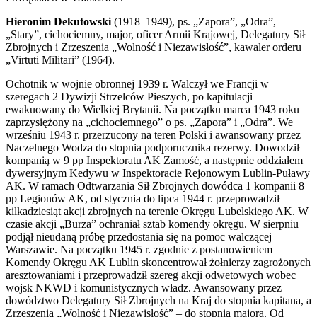
Hieronim Dekutowski
(1918–1949), ps. „Zapora”, „Odra”,
„Stary”, cichociemny, major, oficer Armii Krajowej, Delegatury Sił
Zbrojnych i Zrzeszenia „Wolność i Niezawisłość”, kawaler orderu
„Virtuti Militari” (1964).
Ochotnik w wojnie obronnej 1939 r. Walczył we Francji w
szeregach 2 Dywizji Strzelców Pieszych, po kapitulacji
ewakuowany do Wielkiej Brytanii. Na początku marca 1943 roku
zaprzysiężony na „cichociemnego” o ps. „Zapora” i „Odra”. We
wrześniu 1943 r. przerzucony na teren Polski i awansowany przez
Naczelnego Wodza do stopnia podporucznika rezerwy. Dowodził
kompanią w 9 pp Inspektoratu AK Zamość, a następnie oddziałem
dywersyjnym Kedywu w Inspektoracie Rejonowym Lublin-Puławy
AK. W ramach Odtwarzania Sił Zbrojnych dowódca 1 kompanii 8
pp Legionów AK, od stycznia do lipca 1944 r. przeprowadził
kilkadziesiąt akcji zbrojnych na terenie Okręgu Lubelskiego AK. W
czasie akcji „Burza” ochraniał sztab komendy okręgu. W sierpniu
podjął nieudaną próbę przedostania się na pomoc walczącej
Warszawie. Na początku 1945 r. zgodnie z postanowieniem
Komendy Okręgu AK Lublin skoncentrował żołnierzy zagrożonych
aresztowaniami i przeprowadził szereg akcji odwetowych wobec
wojsk NKWD i komunistycznych władz. Awansowany przez
dowództwo Delegatury Sił Zbrojnych na Kraj do stopnia kapitana, a
Zrzeszenia „Wolność i Niezawisłość” – do stopnia majora. Od