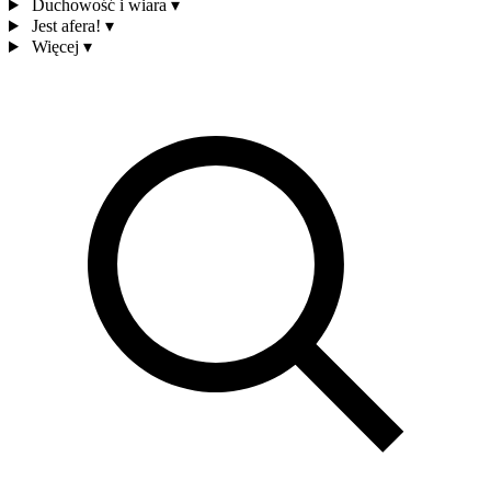
Duchowość i wiara
▾
Jest afera!
▾
Więcej
▾