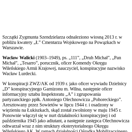
Szczątki Zygmunta Szendzielarza odnaleziono wiosną 2013 r. w
pobliżu kwatery „Ł” Cmentarza Wojskowego na Powązkach w
Warszawie.
Wacław Walicki
(1903–1949), ps. „111”, „Druh Michał”, „Pan
Michał”, „Tesarro”, porucznik, oficer Komendy Okręgu
Wileńskiego Armii Krajowej, nauczyciel, konspiracyjne nazwisko
Wacław Lurdecki.
W konspiracji ZWZ/AK od 1939 r. jako oficer wywiadu Dzielnicy
„D” konspiracyjnego Garnizonu m. Wilna, następnie oficer
informacyjny sztabu Inspektoratu „A” i zgrupowania
partyzanckiego ppłk. Antoniego Olechnowicza „Pohoreckiego”.
Aresztowany przez Sowietów w lipcu 1944 r. i osadzony w
więzieniu na Łukiszkach, skąd został zwolniony w maju 1945 r.
Ponownie włączył się w nurt działalności konspiracyjnej i od
października 1945 jako adiutant, a następnie zastępca Olechnowicza
odtwarzał wraz z nim struktury eksterytorialnego Okręgu
Wileńskiego AK. W ramach działalności Ośrodka Mobilizacyjnego