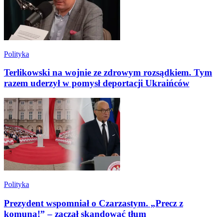
Polityka
Terlikowski na wojnie ze zdrowym rozsądkiem. Tym
razem uderzył w pomysł deportacji Ukraińców
Polityka
Prezydent wspomniał o Czarzastym. „Precz z
komuną!” – zaczął skandować tłum