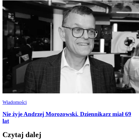
Wiadomości
Nie żyje Andrzej Morozowski. Dziennikarz miał 69
lat
Czytaj dalej