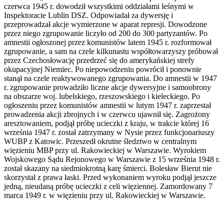
czerwca 1945 r. dowodził wszystkimi oddziałami leśnymi w
Inspektoracie Lublin DSZ. Odpowiadał za dywersję i
przeprowadzał akcje wymierzone w aparat represji. Dowodzone
przez niego zgrupowanie liczyło od 200 do 300 partyzantów. Po
amnestii ogłoszonej przez komunistów latem 1945 r. rozformował
zgrupowanie, a sam na czele kilkunastu współtowarzyszy próbował
przez Czechosłowację przedrzeć się do amerykańskiej strefy
okupacyjnej Niemiec. Po niepowodzeniu powrócił i ponownie
stanął na czele reaktywowanego zgrupowania. Do amnestii w 1947
r. zgrupowanie prowadziło liczne akcje dywersyjne i samoobrony
na obszarze woj. lubelskiego, rzeszowskiego i kieleckiego. Po
ogłoszeniu przez komunistów amnestii w lutym 1947 r. zaprzestał
prowadzenia akcji zbrojnych i w czerwcu ujawnił się. Zagrożony
aresztowaniem, podjął próbę ucieczki z kraju, w trakcie której 16
września 1947 r. został zatrzymany w Nysie przez funkcjonariuszy
WUBP z Katowic. Przeszedł okrutne śledztwo w centralnym
więzieniu MBP przy ul. Rakowieckiej w Warszawie. Wyrokiem
Wojskowego Sądu Rejonowego w Warszawie z 15 września 1948 r.
został skazany na siedmiokrotną karę śmierci. Bolesław Bierut nie
skorzystał z prawa łaski. Przed wykonaniem wyroku podjął jeszcze
jedną, nieudaną próbę ucieczki z celi więziennej. Zamordowany 7
marca 1949 r. w więzieniu przy ul. Rakowieckiej w Warszawie.