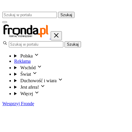
Szukaj
Szukaj
Polska
Reklama
Wschód
Świat
Duchowość i wiara
Jest afera!
Więcej
Wesprzyj Frondę