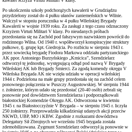
kawaler Krzyża Virtuti Militari V klasy.
Po ukończeniu szkoły podchorążych kawalerii w Grudziądzu
przydzielony został do 4 pułku ułanów zaniemeńskich w Wilnie.
Walczył w stopniu porucznika w 4 pułku Wileńskiej Brygady
Kawalerii w wojnie 1939 roku. Za zasługi z tego czasu odznaczony
Krzyżem Virtuti Militari V klasy. Po nieudanych próbach
przedostania się na Zachód pod fałszywym nazwiskiem powrócił do
rodzinnego Wilna. Od 1940 r. współtworzył konspiracyjne struktury
pułkowe, tj. grupę kpt. Giedrojcia. Po rozbiciu w sierpniu 1943 r.
przez sowiecką brygadę Fiodora Markowa oddziału partyzanckiego
AK ppor. Antoniego Burzyńskiego „Kmicica”, Szendzielarz
odtworzył tę jednostkę, występującą odtąd pod nazwą V Brygady
Wileńskiej AK lub Brygady Śmierci. Za zgodą komendy okręgu V
Wileńska Brygada AK nie wzięła udziału w operacji wileńskiej
1944 r. Podzielona na małe grupy przedostała się na zachód celem
ponownego połączenia w Puszczy Augustowskiej. W sierpniu 1944
r. żołnierze, którym udało się przedostać (20-40 osób) zebrali się
ponownie pod dowództwem Szendzielarza i podporządkowali
białostockiej Komendzie Okręgu AK. Odtworzona w kwietniu
1945 r. na Białostocczyźnie V Brygada – w sierpniu 1945 r. liczyła
250 żołnierzy. Przeprowadziła kilkadziesiąt udanych akcji przeciw
NKWD, UBP, MO i KBW. Zgodnie z rozkazami dowództwa
Delegatury Sił Zbrojnych we wrześniu 1945 brygada została
zdemobilizowana. Zygmunt Szendzielarz odtworzył ją ponownie w