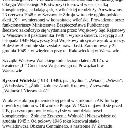
Okręgu Wileńskiego AK stworzył i kierował własną siatką
konspiracyjną, składającą się z wileńskiej młodzieży. Aresztowany
23 czerwca 1948 r. w Szczawnie Zdroju w trakcie ogólnopolskiej
akcji „X”, wymierzonej w konspirację wileńską. Prowadzone przez
funkcjonariuszy Ministerstwa Bezpieczeństwa Publicznego
śledztwo zakończyło się wydaniem przez Wojskowy Sąd Rejonowy
w Warszawie 8 października 1949 r. wyroku śmierci. Decyzją z 30
listopada 1949 Najwyższy Sąd Wojskowy utrzymał wyrok w mocy.
Bolesław Bierut nie skorzystał z prawa łaski. Zamordowany 22
grudnia 1949 r. w więzieniu przy ul. Rakowieckiej w Warszawie.
Szczątki Wacława Walickiego odnaleziono latem 2012 r. w
kwaterze „Ł” Cmentarza Wojskowego na Powązkach w
Warszawie.
Ryszard Widelski
(1913–1949), ps. „Irydion”, „Wiara”, „Wiesia”,
„Władysław”, „Żbik”, żołnierz Armii Krajowej, Zrzeszenia
„Wolność i Niezawisłość”.
W okresie okupacji niemieckiej pełnił w strukturach AK funkcję
dowódcy plutonu w Obwodzie Praga. W 1945 r. ujawnił się przed
UB, po czym ponownie włączył się w nurt działalności
konspiracyjnej. Żołnierz Zrzeszenia Wolność i Niezawisłość od
grudnia 1945 r. Od połowy 1946 roku kierował siatką
wywiadowczą Obszaru Centralnego, a następnie IV Zarządu