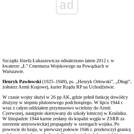
ad
Szczątki Józefa Łukaszewicza odnaleziono latem 2012 r. w
kwaterze „Ł” Cmentarza Wojskowego na Powązkach w
Warszawie.
Henryk Pawłowski
(1925–1949), ps. „Henryk Orłowski”, „Długi”,
żołnierz Armii Krajowej, kurier Rządu RP na Uchodźstwie.
W czasie wojny służył w 26 pp AK, gdzie pełnił funkcję dowódcy
drużyny w stopniu plutonowego podchorążego. W lipcu 1944 r.
wraz z całym oddziałem przymusowo wcielony do Armii
Czerwonej, następnie skierowany do szkoły lotniczej w Kraśniku.
W listopadzie 1944 karnie zesłany do kopalni węgla w ZSRR za
szerzenie antysowieckiej propagandy w szeregach wojska. Po
powrocie do kraju, w pierwszej połowie 1946 r. przekroczył granicę