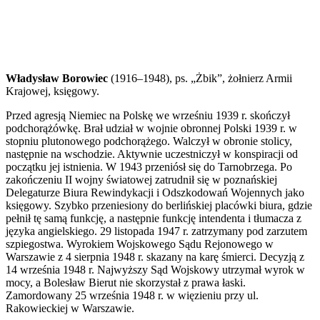
Władysław Borowiec
(1916–1948), ps. „Żbik”, żołnierz Armii
Krajowej, księgowy.
Przed agresją Niemiec na Polskę we wrześniu 1939 r. skończył
podchorążówkę. Brał udział w wojnie obronnej Polski 1939 r. w
stopniu plutonowego podchorążego. Walczył w obronie stolicy,
następnie na wschodzie. Aktywnie uczestniczył w konspiracji od
początku jej istnienia. W 1943 przeniósł się do Tarnobrzega. Po
zakończeniu II wojny światowej zatrudnił się w poznańskiej
Delegaturze Biura Rewindykacji i Odszkodowań Wojennych jako
księgowy. Szybko przeniesiony do berlińskiej placówki biura, gdzie
pełnił tę samą funkcję, a następnie funkcję intendenta i tłumacza z
języka angielskiego. 29 listopada 1947 r. zatrzymany pod zarzutem
szpiegostwa. Wyrokiem Wojskowego Sądu Rejonowego w
Warszawie z 4 sierpnia 1948 r. skazany na karę śmierci. Decyzją z
14 września 1948 r. Najwyższy Sąd Wojskowy utrzymał wyrok w
mocy, a Bolesław Bierut nie skorzystał z prawa łaski.
Zamordowany 25 września 1948 r. w więzieniu przy ul.
Rakowieckiej w Warszawie.