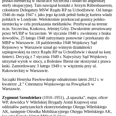
polsko-niemiecką w okolicach Szczecina i dotarł do angielskiej
strefy okupacyjnej. Tam nawiązał kontakt z Jerzym Rübenbauerem,
członkiem Delegatury MSW Rządu RP na Uchodźstwie. Od lutego
1946 do maja 1947 r. jako jego łącznik pełnił funkcję kuriera władz
polskich w Londynie. Wielokrotnie przekraczał granicę polsko-
niemiecką w celu przekazania meldunków. Przebywał na terenie
m.in. Szczecina, Krakowa, Jeleniej Góry. Dwukrotnie aresztowany
przez WUBP w Szczecinie. W styczniu 1948 r. zwolniony z braku
dowodów, 25 lutego 1948 zatrzymany ponownie i przekazany do
MBP w Warszawie. 18 października 1948 Wojskowy Sąd
Rejonowy w Warszawie uznał go winnym działalności
szpiegowskiej na rzecz Rządu RP na Uchodźstwie i skazał na karę
śmierci. Decyzją z 7 stycznia 1949 r. Najwyższy Sąd Wojskowy
utrzymał wyrok w mocy, a Bolesław Bierut nie skorzystał z prawa
łaski. Zamordowany 3 lutego 1949 r. w więzieniu przy ul.
Rakowieckiej w Warszawie.
Szczątki Henryka Pawłowskiego odnaleziono latem 2012 r. w
kwaterze „Ł” Cmentarza Wojskowego na Powązkach w
Warszawie.
Zygmunt Szendzielarz
(1910–1951), „Łupaszka”, major, oficer
WP, dowódca V Wileńskiej Brygady Armii Krajowej oraz
oddziałów partyzanckich eksterytorialnego Okręgu Wileńskiego
AK, następnie Ośrodka Mobilizacyjnego Okręgu Wileńskiego AK,