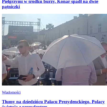
Pielgrzymi w środku burzy. Konar spadł na dwie
pątniczki
Wiadomości
Tłumy na dziedzińcu Pałacu Prezydenckiego. Polacy
świętują z prezydentem