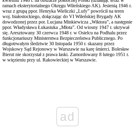
kwietniu 1946 r. na obszarze północnej Polski (działając teraz w
ramach eksterytorialnego Okręgu Wileńskiego AK). Jesienią 1946 r.
wraz z grupą ppor. Henryka Wieliczki „Lufy” powrócił na teren
woj. białostockiego, dołączając do VI Wileńskiej Brygady AK
dowodzonej przez por. Lucjana Minkiewicza „Wiktora”, a następnie
ppor. Władysława Łukasiuka „Młota”. Od wiosny 1947 r. ukrywał
się. Aresztowany 30 czerwca 1948 r. w Osielcu na Podhalu przez
funkcjonariuszy Ministerstwa Bezpieczeństwa Publicznego. Po
długotrwałym śledztwie 30 listopada 1950 r. skazany przez
Wojskowy Sąd Rejonowy w Warszawie na karę śmierci. Bolesław
Bierut nie skorzystał z prawa łaski. Zamordowany 8 lutego 1951 r.
w więzieniu przy ul. Rakowieckiej w Warszawie.
ad