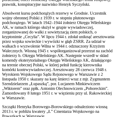
prawnik, konspiracyjne nazwisko Henryk Syczyński.
Absolwent kursu podchorążych rezerwy w Grodnie. Uczestnik
wojny obronnej Polski z 1939 r. w stopniu plutonowego
podchorążego. W latach 1942–1944 żołnierz Okręgu Wileńskiego
AK, w ramach którego służył w grupie wywiadowczej,
zorganizowanej do walki z sowietyzacją ziem polskich, o
kryptonimie „Cecylia”. W lipcu 1944 r. zdołał uniknąć aresztowania
przez wojska sowieckie i wywózki w głąb ZSRR. Za udział w
walkach o wyzwolenie Wilna w 1944 r. odznaczony Krzyżem
Walecznych. Wiosną 1945 r. współorganizował przerzut na zachód
żołnierzy b. Okręgu Wileńskiego AK. Następnie wszedł w skład
komendy eksterytorialnego Okręgu Wileńskiego AK, działającego
na terenie obecnej Polski, w której pełnił funkcję kierownika
komórki kontrwywiadowczej. Aresztowany 28 czerwca 1948 r.
Wyrokiem Wojskowego Sądu Rejonowego w Warszawie z 2
listopada 1950 r. skazany na karę śmierci wraz z mjr. Zygmuntem
Szendzielarzem „Łupaszką”, por. Lucjanem Minkiewiczem
„Wiktorem” oraz ppłk. Antonim Olechnowiczem „Pohoreckim”.
Zamordowany 8 lutego 1951 r. w więzieniu przy ul. Rakowieckiej
w Warszawie.
Szczątki Henryka Borowego-Borowskiego odnaleziono wiosną
2013 r. w pobliżu kwatery „Ł” Cmentarza Wojskowego na
Powązkach w Warszawie.