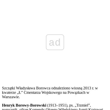
ad
Szczątki Władysława Borowca odnaleziono wiosną 2013 r. w
kwaterze „Ł” Cmentarza Wojskowego na Powązkach w
Warszawie.
Henryk Borowy-Borowski
(1913–1951), ps. „Trzmiel”,
porucznik, oficer Komendy Okręgu Wileńskiego Armii Krajowej,