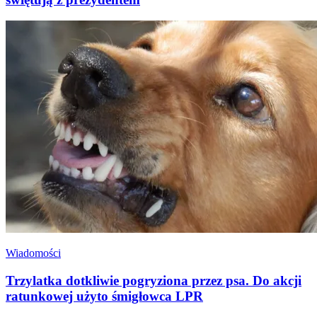
Wiadomości
Trzylatka dotkliwie pogryziona przez psa. Do akcji
ratunkowej użyto śmigłowca LPR