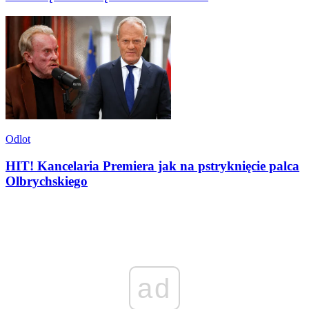
Odlot
HIT! Kancelaria Premiera jak na pstryknięcie palca
Olbrychskiego
ad