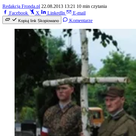
Redakcja Fronda.pl
22.08.2013 13:21
10 min czytania
Facebook
X
LinkedIn
E-mail
Komentarze
Kopiuj link
Skopiowano