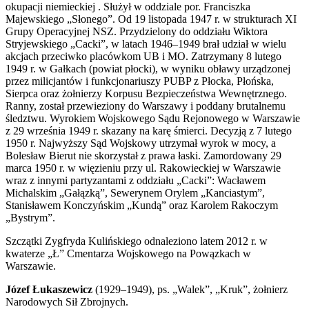
okupacji niemieckiej . Służył w oddziale por. Franciszka
Majewskiego „Słonego”. Od 19 listopada 1947 r. w strukturach XI
Grupy Operacyjnej NSZ. Przydzielony do oddziału Wiktora
Stryjewskiego „Cacki”, w latach 1946–1949 brał udział w wielu
akcjach przeciwko placówkom UB i MO. Zatrzymany 8 lutego
1949 r. w Gałkach (powiat płocki), w wyniku obławy urządzonej
przez milicjantów i funkcjonariuszy PUBP z Płocka, Płońska,
Sierpca oraz żołnierzy Korpusu Bezpieczeństwa Wewnętrznego.
Ranny, został przewieziony do Warszawy i poddany brutalnemu
śledztwu. Wyrokiem Wojskowego Sądu Rejonowego w Warszawie
z 29 września 1949 r. skazany na karę śmierci. Decyzją z 7 lutego
1950 r. Najwyższy Sąd Wojskowy utrzymał wyrok w mocy, a
Bolesław Bierut nie skorzystał z prawa łaski. Zamordowany 29
marca 1950 r. w więzieniu przy ul. Rakowieckiej w Warszawie
wraz z innymi partyzantami z oddziału „Cacki”: Wacławem
Michalskim „Gałązką”, Sewerynem Orylem „Kanciastym”,
Stanisławem Konczyńskim „Kundą” oraz Karolem Rakoczym
„Bystrym”.
Szczątki Zygfryda Kulińskiego odnaleziono latem 2012 r. w
kwaterze „Ł” Cmentarza Wojskowego na Powązkach w
Warszawie.
Józef Łukaszewicz
(1929–1949), ps. „Walek”, „Kruk”, żołnierz
Narodowych Sił Zbrojnych.