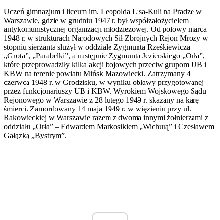
Uczeń gimnazjum i liceum im. Leopolda Lisa-Kuli na Pradze w
Warszawie, gdzie w grudniu 1947 r. był współzałożycielem
antykomunistycznej organizacji młodzieżowej. Od połowy marca
1948 r. w strukturach Narodowych Sił Zbrojnych Rejon Mrozy w
stopniu sierżanta służył w oddziale Zygmunta Rześkiewicza
„Grota”, „Parabelki”, a następnie Zygmunta Jezierskiego „Orła”,
które przeprowadziły kilka akcji bojowych przeciw grupom UB i
KBW na terenie powiatu Mińsk Mazowiecki. Zatrzymany 4
czerwca 1948 r. w Grodzisku, w wyniku obławy przygotowanej
przez funkcjonariuszy UB i KBW. Wyrokiem Wojskowego Sądu
Rejonowego w Warszawie z 28 lutego 1949 r. skazany na karę
śmierci. Zamordowany 14 maja 1949 r. w więzieniu przy ul.
Rakowieckiej w Warszawie razem z dwoma innymi żołnierzami z
oddziału „Orła” – Edwardem Markosikiem „Wichurą” i Czesławem
Gałązką „Bystrym”.