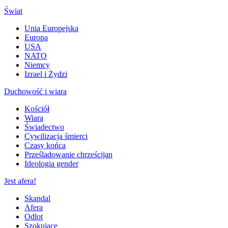
Świat
Unia Europejska
Europa
USA
NATO
Niemcy
Izrael i Żydzi
Duchowość i wiara
Kościół
Wiara
Świadectwo
Cywilizacja śmierci
Czasy końca
Prześladowanie chrześcijan
Ideologia gender
Jest afera!
Skandal
Afera
Odlot
Szokujące