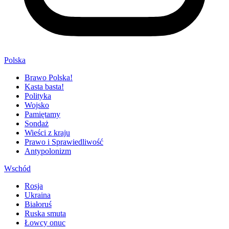
Polska
Brawo Polska!
Kasta basta!
Polityka
Wojsko
Pamiętamy
Sondaż
Wieści z kraju
Prawo i Sprawiedliwość
Antypolonizm
Wschód
Rosja
Ukraina
Białoruś
Ruska smuta
Łowcy onuc