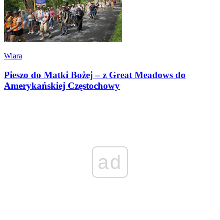
Wiara
Pieszo do Matki Bożej – z Great Meadows do
Amerykańskiej Częstochowy
ad