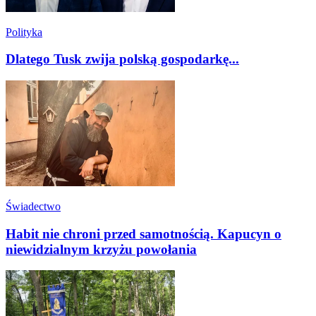
Polityka
Dlatego Tusk zwija polską gospodarkę...
Świadectwo
Habit nie chroni przed samotnością. Kapucyn o
niewidzialnym krzyżu powołania