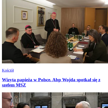
Kościół
Wizyta papieża w Polsce. Abp Wojda spotkał się z
szefem MSZ