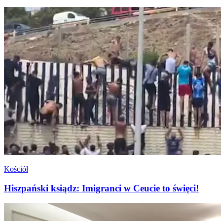
Kościół
Hiszpański ksiądz: Imigranci w Ceucie to święci!