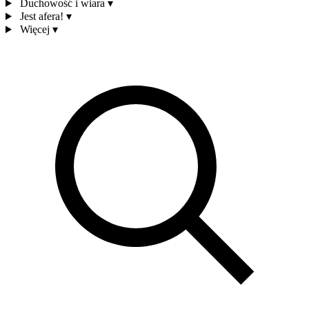
Duchowość i wiara
▾
Jest afera!
▾
Więcej
▾