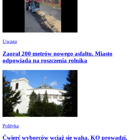
Uwaga
Zaorał 200 metrów nowego asfaltu. Miasto
odpowiada na roszczenia rolnika
Polityka
Ćwierć wyborców wciąż się waha. KO prowadzi,