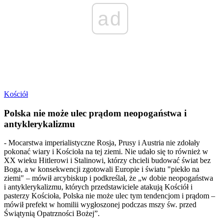
ad
Kościół
Polska nie może ulec prądom neopogaństwa i
antyklerykalizmu
- Mocarstwa imperialistyczne Rosja, Prusy i Austria nie zdołały
pokonać wiary i Kościoła na tej ziemi. Nie udało się to również w
XX wieku Hitlerowi i Stalinowi, którzy chcieli budować świat bez
Boga, a w konsekwencji zgotowali Europie i światu "piekło na
ziemi" – mówił arcybiskup i podkreślał, że „w dobie neopogaństwa
i antyklerykalizmu, których przedstawiciele atakują Kościół i
pasterzy Kościoła, Polska nie może ulec tym tendencjom i prądom –
mówił prefekt w homilii wygłoszonej podczas mszy św. przed
Świątynią Opatrzności Bożej”.