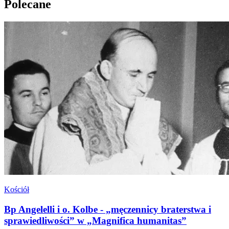
Polecane
Kościół
Bp Angelelli i o. Kolbe - „męczennicy braterstwa i
sprawiedliwości” w „Magnifica humanitas”