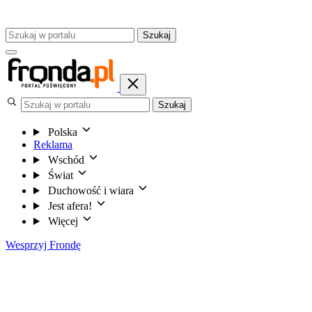
Szukaj
Szukaj
Polska
Reklama
Wschód
Świat
Duchowość i wiara
Jest afera!
Więcej
Wesprzyj Frondę