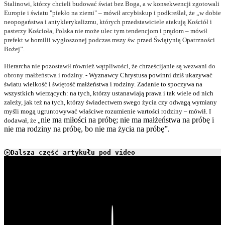
Stalinowi, którzy chcieli budować świat bez Boga, a w konsekwencji zgotowali
Europie i światu "piekło na ziemi" – mówił arcybiskup i podkreślał, że „w dobie
neopogaństwa i antyklerykalizmu, których przedstawiciele atakują Kościół i
pasterzy Kościoła, Polska nie może ulec tym tendencjom i prądom – mówił
prefekt w homilii wygłoszonej podczas mszy św. przed Świątynią Opatrzności
Bożej”.
Hierarcha nie pozostawił również wątpliwości, że chrześcijanie są wezwani do
obrony małżeństwa i rodziny.
- Wyznawcy Chrystusa powinni dziś ukazywać
światu wielkość i świętość małżeństwa i rodziny. Zadanie to spoczywa na
wszystkich wierzących: na tych, którzy ustanawiają prawa i tak wiele od nich
zależy, jak też na tych, którzy świadectwem swego życia czy odwagą wymiany
myśli mogą ugruntowywać właściwe rozumienie wartości rodziny – mówił. I
nie ma miłości na próbę; nie ma małżeństwa na próbę i
dodawał, że „
nie ma rodziny na próbę, bo nie ma życia na próbę”.
Dalsza część artykułu pod video