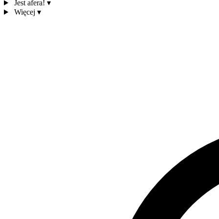
Jest afera!
▾
Więcej
▾