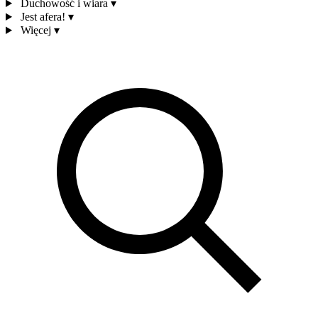
Duchowość i wiara
▾
Jest afera!
▾
Więcej
▾