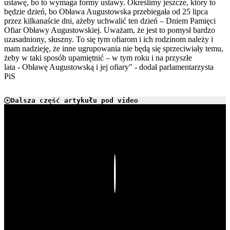
ustawę, bo to wymaga formy ustawy. Określimy jeszcze, który to
będzie dzień, bo Obława Augustowska przebiegała od 25 lipca
przez kilkanaście dni, ażeby uchwalić ten dzień – Dniem Pamięci
Ofiar Obławy Augustowskiej. Uważam, że jest to pomysł bardzo
uzasadniony, słuszny. To się tym ofiarom i ich rodzinom należy i
mam nadzieję, że inne ugrupowania nie będą się sprzeciwiały temu,
żeby w taki sposób upamiętnić – w tym roku i na przyszłe
lata - Obławę Augustowską i jej ofiary" - dodał parlamentarzysta
PiS
Dalsza część artykułu pod video
Play