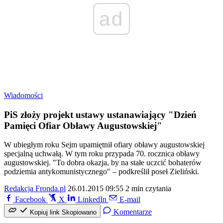
ad
Wiadomości
PiS złoży projekt ustawy ustanawiający "Dzień
Pamięci Ofiar Obławy Augustowskiej"
W ubiegłym roku Sejm upamiętnił ofiary obławy augustowskiej
specjalną uchwałą. W tym roku przypada 70. rocznica obławy
augustowskiej. "To dobra okazja, by na stałe uczcić bohaterów
podziemia antykomunistycznego" – podkreślił poseł Zieliński.
Redakcja Fronda.pl
26.01.2015 09:55
2 min czytania
Facebook
X
LinkedIn
E-mail
Komentarze
Kopiuj link
Skopiowano