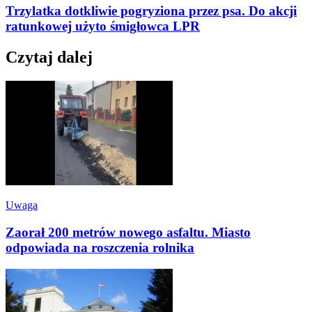
Trzylatka dotkliwie pogryziona przez psa. Do akcji
ratunkowej użyto śmigłowca LPR
Czytaj dalej
Uwaga
Zaorał 200 metrów nowego asfaltu. Miasto
odpowiada na roszczenia rolnika