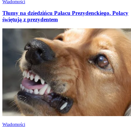
Wiadomości
Tłumy na dziedzińcu Pałacu Prezydenckiego. Polacy
świętują z prezydentem
Wiadomości