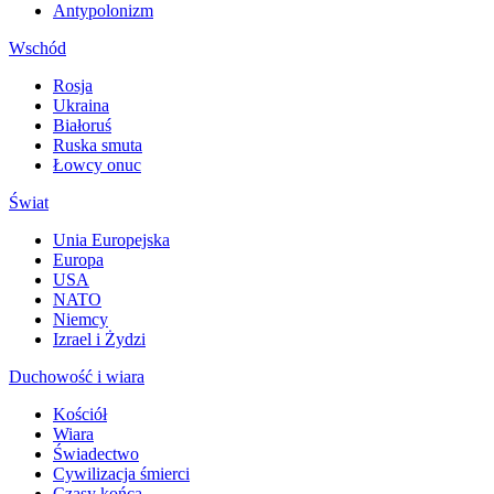
Antypolonizm
Wschód
Rosja
Ukraina
Białoruś
Ruska smuta
Łowcy onuc
Świat
Unia Europejska
Europa
USA
NATO
Niemcy
Izrael i Żydzi
Duchowość i wiara
Kościół
Wiara
Świadectwo
Cywilizacja śmierci
Czasy końca