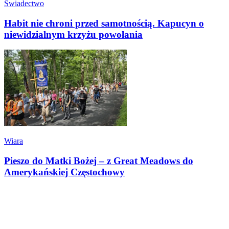
Świadectwo
Habit nie chroni przed samotnością. Kapucyn o
niewidzialnym krzyżu powołania
Wiara
Pieszo do Matki Bożej – z Great Meadows do
Amerykańskiej Częstochowy