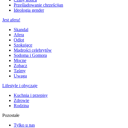
Prześladowanie chrześcijan
Ideologia gender
Jest afera!
Skandal
Afera
Odlot
Szokujące
Mądrości celebrytów
Sodoma i Gomora
Mocne
Zobacz
Taśmy
Uwaga
Lifestyle i obyczaje
Kuchnia i przepisy
Zdrowie
Rodzina
Pozostałe
Tylko u nas