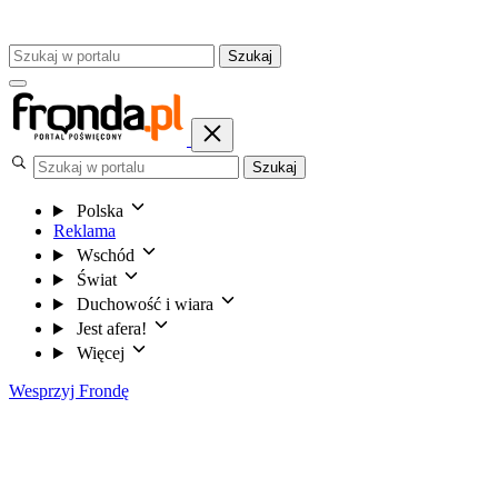
Szukaj
Szukaj
Polska
Reklama
Wschód
Świat
Duchowość i wiara
Jest afera!
Więcej
Wesprzyj Frondę