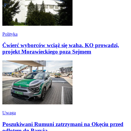
Polityka
Ćwierć wyborców wciąż się waha. KO prowadzi,
projekt Morawieckiego poza Sejmem
Uwaga
Poszukiwani Rumuni zatrzymani na Okęciu przed
odlotem do Paryża