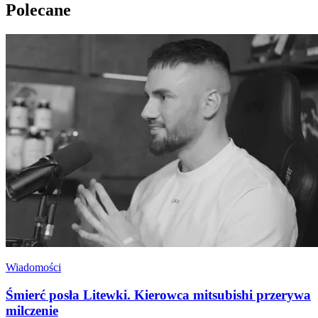
Polecane
Wiadomości
Śmierć posła Litewki. Kierowca mitsubishi przerywa
milczenie