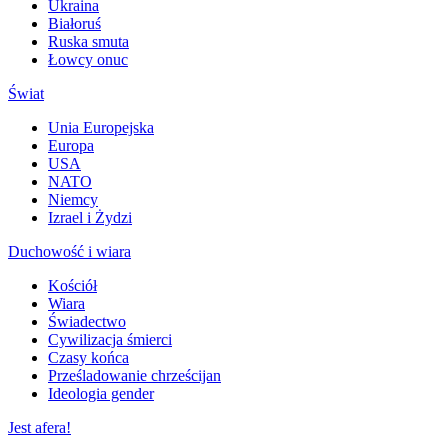
Ukraina
Białoruś
Ruska smuta
Łowcy onuc
Świat
Unia Europejska
Europa
USA
NATO
Niemcy
Izrael i Żydzi
Duchowość i wiara
Kościół
Wiara
Świadectwo
Cywilizacja śmierci
Czasy końca
Prześladowanie chrześcijan
Ideologia gender
Jest afera!