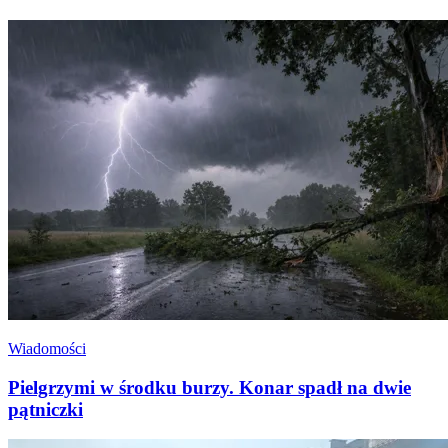
Wiadomości
Pielgrzymi w środku burzy. Konar spadł na dwie
pątniczki