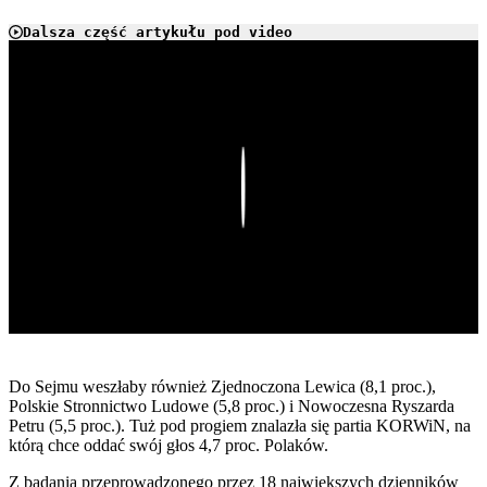
Dalsza część artykułu pod video
Play
Do Sejmu weszłaby również Zjednoczona Lewica (8,1 proc.),
Polskie Stronnictwo Ludowe (5,8 proc.) i Nowoczesna Ryszarda
Petru (5,5 proc.). Tuż pod progiem znalazła się partia KORWiN, na
którą chce oddać swój głos 4,7 proc. Polaków.
Z badania przeprowadzonego przez 18 największych dzienników