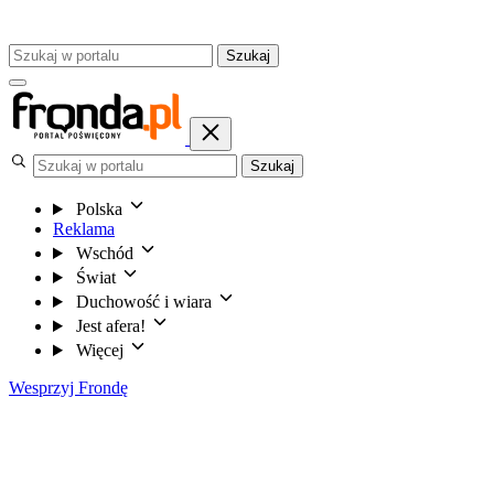
Szukaj
Szukaj
Polska
Reklama
Wschód
Świat
Duchowość i wiara
Jest afera!
Więcej
Wesprzyj Frondę