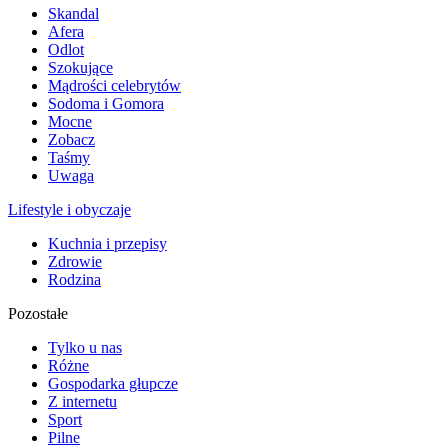
Skandal
Afera
Odlot
Szokujące
Mądrości celebrytów
Sodoma i Gomora
Mocne
Zobacz
Taśmy
Uwaga
Lifestyle i obyczaje
Kuchnia i przepisy
Zdrowie
Rodzina
Pozostałe
Tylko u nas
Różne
Gospodarka głupcze
Z internetu
Sport
Pilne