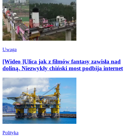
Uwaga
[Wideo ]Ulica jak z filmów fantasy zawisła nad
doliną. Niezwykły chiński most podbija internet
Polityka