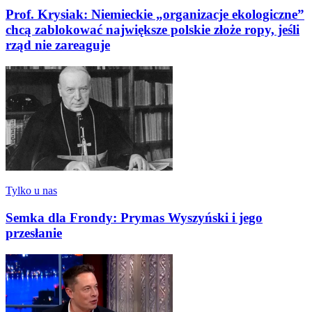
Prof. Krysiak: Niemieckie „organizacje ekologiczne”
chcą zablokować największe polskie złoże ropy, jeśli
rząd nie zareaguje
Tylko u nas
Semka dla Frondy: Prymas Wyszyński i jego
przesłanie