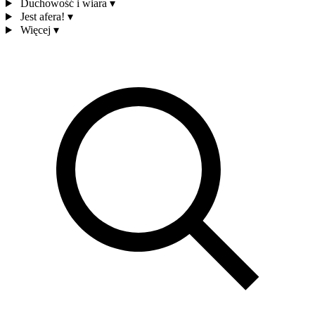
Duchowość i wiara
▾
Jest afera!
▾
Więcej
▾