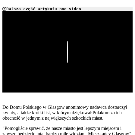
Dalsza część artykułu pod video
Play
Do Domu Polskiego w Glasgow anonimowy nadawca dostarczył
kwiaty, a także krótki list, w którym dziękował Polakom za ich
obecność w jednym z największych szkockich miast.
"Pomogliście sprawić, że nasze miasto jest lepszym miejscem i
zawsze będziecie tutaj bardzo mile widziani. Mieszkańcy Glasgow"