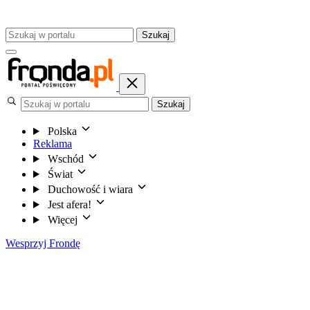
Szukaj
Szukaj
Polska
Reklama
Wschód
Świat
Duchowość i wiara
Jest afera!
Więcej
Wesprzyj Frondę