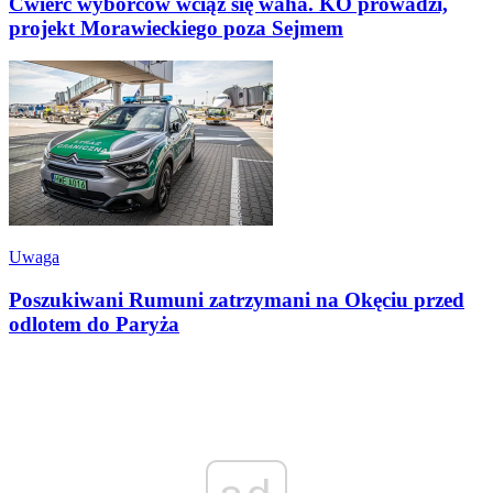
Ćwierć wyborców wciąż się waha. KO prowadzi,
projekt Morawieckiego poza Sejmem
Uwaga
Poszukiwani Rumuni zatrzymani na Okęciu przed
odlotem do Paryża