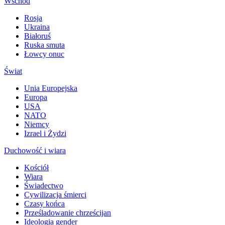
Wschód
Rosja
Ukraina
Białoruś
Ruska smuta
Łowcy onuc
Świat
Unia Europejska
Europa
USA
NATO
Niemcy
Izrael i Żydzi
Duchowość i wiara
Kościół
Wiara
Świadectwo
Cywilizacja śmierci
Czasy końca
Prześladowanie chrześcijan
Ideologia gender