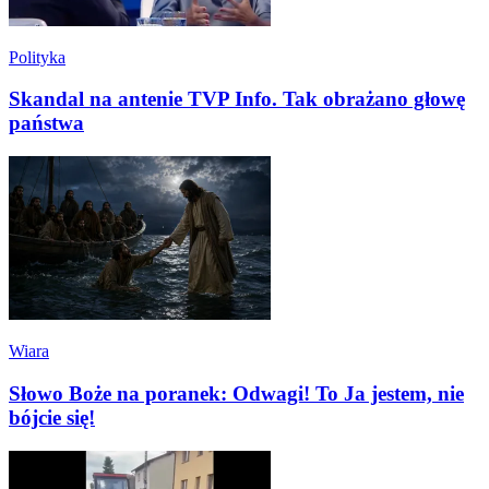
Polityka
Skandal na antenie TVP Info. Tak obrażano głowę
państwa
Wiara
Słowo Boże na poranek: Odwagi! To Ja jestem, nie
bójcie się!