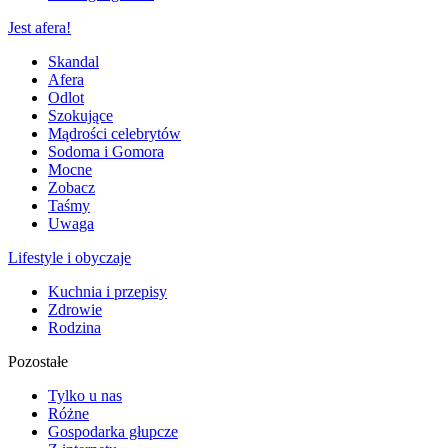
Jest afera!
Skandal
Afera
Odlot
Szokujące
Mądrości celebrytów
Sodoma i Gomora
Mocne
Zobacz
Taśmy
Uwaga
Lifestyle i obyczaje
Kuchnia i przepisy
Zdrowie
Rodzina
Pozostałe
Tylko u nas
Różne
Gospodarka głupcze