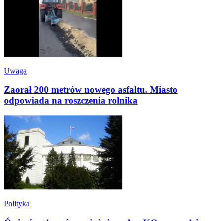
Uwaga
Zaorał 200 metrów nowego asfaltu. Miasto
odpowiada na roszczenia rolnika
Polityka