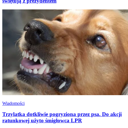
świętują z prezydentem
Wiadomości
Trzylatka dotkliwie pogryziona przez psa. Do akcji
ratunkowej użyto śmigłowca LPR