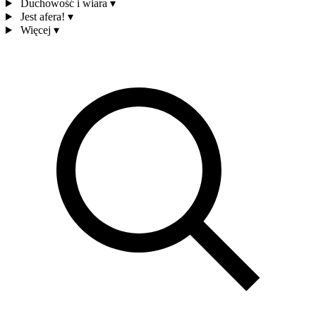
Duchowość i wiara
▾
Jest afera!
▾
Więcej
▾