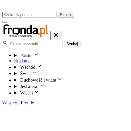
Szukaj
Szukaj
Polska
Reklama
Wschód
Świat
Duchowość i wiara
Jest afera!
Więcej
Wesprzyj Frondę