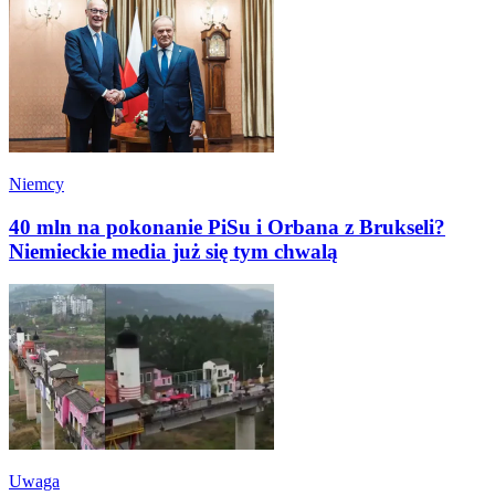
Niemcy
40 mln na pokonanie PiSu i Orbana z Brukseli?
Niemieckie media już się tym chwalą
Uwaga