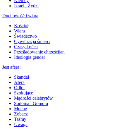
Niemcy
Izrael i Żydzi
Duchowość i wiara
Kościół
Wiara
Świadectwo
Cywilizacja śmierci
Czasy końca
Prześladowanie chrześcijan
Ideologia gender
Jest afera!
Skandal
Afera
Odlot
Szokujące
Mądrości celebrytów
Sodoma i Gomora
Mocne
Zobacz
Taśmy
Uwaga