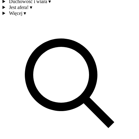
Duchowość i wiara
▾
Jest afera!
▾
Więcej
▾