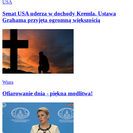
USA
Senat USA uderza w dochody Kremla. Ustawa
Grahama przyjęta ogromną większością
Wiara
Ofiarowanie dnia - piękna modlitwa!