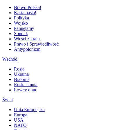
Brawo Polska!
Kasta basta!
Polityka
Wojsko
Pamiętamy
Sondaż
Wieści z kraju
Prawo i Sprawiedliwość
Antypolonizm
Wschód
Rosja
Ukraina
Białoruś
Ruska smuta
Łowcy onuc
Świat
Unia Europejska
Europa
USA
NATO