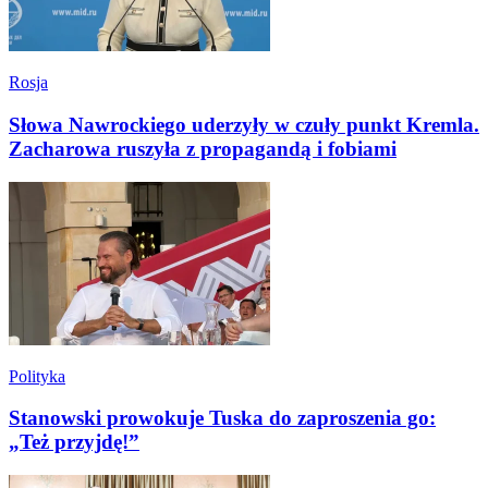
Rosja
Słowa Nawrockiego uderzyły w czuły punkt Kremla.
Zacharowa ruszyła z propagandą i fobiami
Polityka
Stanowski prowokuje Tuska do zaproszenia go:
„Też przyjdę!”