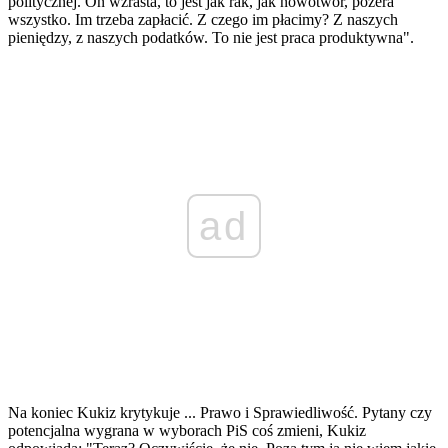
politycznej. On wzrasta, to jest jak rak, jak nowotwór, pożera
wszystko. Im trzeba zapłacić. Z czego im płacimy? Z naszych
pieniędzy, z naszych podatków. To nie jest praca produktywna".
ad
Na koniec Kukiz krytykuje ... Prawo i Sprawiedliwość. Pytany czy
potencjalna wygrana w wyborach PiS coś zmieni, Kukiz