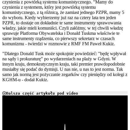
czynienia z powtórką systemu komunistycznego. "Mamy do
czynienia z systemem, który jest powtórką systemu
komunistycznego, z tą różnicą, że zamiast jednego PZPR, mamy 5
do wyboru. Kiedy wybierzemy już raz na cztery lata ten jeden
PZPR, to dostaje on dokładnie te same instrumenty sprawowania
władzy, jakie mieli komuniści. Czyli załóżmy, w tej chwili władzę
sprawuje Platforma Obywatelska i Donald Tuskma właściwie te
same instrumenty rządzenia, co pierwszy sekretarz w czasach
komunizmu - twierdzi w rozmowie z RMF FM Paweł Kukiz.
"Dlatego Donald Tusk może spokojnie powiedzieć: "będę wpływał
na sądy i prokuraturę" po wydarzeniach na plaży w Gdyni. W
innym kraju, demokratycznym kraju, taki premier prawdopodobnie
musiałby się podać do dymisji. U nas nie, u nas to jest norma. Tak
samo jak normą jest pożyczanie zegarków czy pieniędzy od kolegi z
KGHM-u - dodał Kukiz.
Dalsza część artykułu pod video