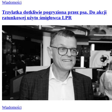
Wiadomości
Trzylatka dotkliwie pogryziona przez psa. Do akcji
ratunkowej użyto śmigłowca LPR
Wiadomości