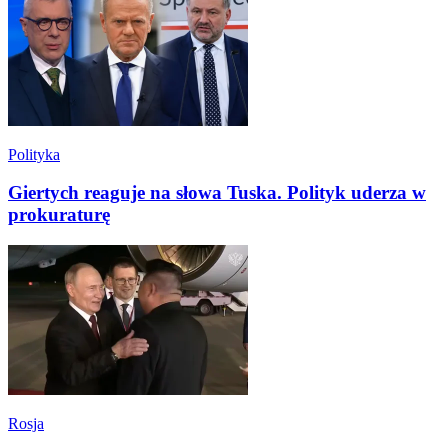
Polityka
Giertych reaguje na słowa Tuska. Polityk uderza w
prokuraturę
Rosja