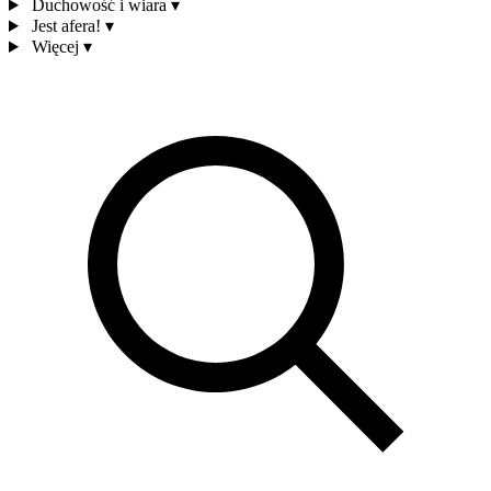
Duchowość i wiara
▾
Jest afera!
▾
Więcej
▾