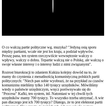
Play
O co walczą partie polityczne wg. muzyka? "Jedyną osią sporu
między partiami, wcale nie jest los kraju, a podział wpływów.
Proszę pana, ten system rzeczywiście wewnętrznie walczy o
wpływy, walczy o dobra. Tepartie walczą nie o Polskę, ale walczą o
swoje własne interesy i o interesy ludzi z nimi związanymi".
Rozrost biurokracji to zdaniem Kukiza kolejny dowód na to, że
mamy do czynienia z menatlnością komunistyczną polskich partii
politycznych: "Niech pan sobie wyobrazi, że na przykład za czasów
komunizmu mieliśmy tylko 140 tysięcy urzędników. Mówiliśmy
wtedy o państwie urzędniczym, wręcz porównywało się do
"Procesu" Kafki, ten system, itd. Natomiast w tej chwili tych
urzędników mamy 700 tysięcy. To wszystko trzeba utrzymać. A wie
pan dlaczego jest ich 700 tysięcy? Dlatego, że to jest elektorat partii