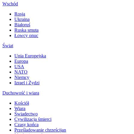
Wschód
Rosja
Ukraina
Białoruś
Ruska smuta
Łowcy onuc
Świat
Unia Europejska
Europa
USA
NATO
Niemcy
Izrael i Żydzi
Duchowość i wiara
Kościół
Wiara
Świadectwo
Cywilizacja śmierci
Czasy końca
Prześladowanie chrześcijan