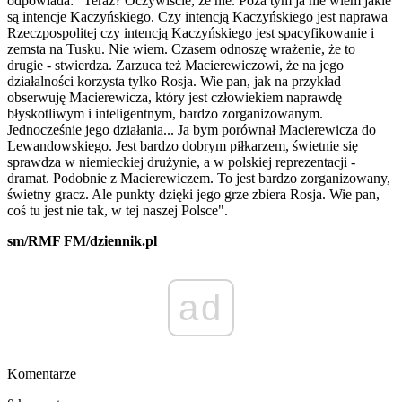
odpowiada: "Teraz? Oczywiście, że nie. Poza tym ja nie wiem jakie
są intencje Kaczyńskiego. Czy intencją Kaczyńskiego jest naprawa
Rzeczpospolitej czy intencją Kaczyńskiego jest spacyfikowanie i
zemsta na Tusku. Nie wiem. Czasem odnoszę wrażenie, że to
drugie - stwierdza. Zarzuca też Macierewiczowi, że na jego
działalności korzysta tylko Rosja. Wie pan, jak na przykład
obserwuję Macierewicza, który jest człowiekiem naprawdę
błyskotliwym i inteligentnym, bardzo zorganizowanym.
Jednocześnie jego działania... Ja bym porównał Macierewicza do
Lewandowskiego. Jest bardzo dobrym piłkarzem, świetnie się
sprawdza w niemieckiej drużynie, a w polskiej reprezentacji -
dramat. Podobnie z Macierewiczem. To jest bardzo zorganizowany,
świetny gracz. Ale punkty dzięki jego grze zbiera Rosja. Wie pan,
coś tu jest nie tak, w tej naszej Polsce".
sm/RMF FM/dziennik.pl
ad
Komentarze