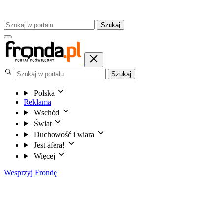
Szukaj
Szukaj
Polska
Reklama
Wschód
Świat
Duchowość i wiara
Jest afera!
Więcej
Wesprzyj Frondę