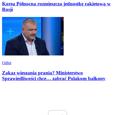
Korea Północna rozmieszcza jednostkę rakietową w
Rosji
Odlot
Zakaz wieszania prania? Ministerstwo
Sprawiedliwości chce… zabrać Polakom balkony