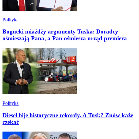
Polityka
Bogucki miażdży argumenty Tuska: Doradcy
ośmieszają Pana, a Pan ośmiesza urząd premiera
Polityka
Diesel bije historyczne rekordy. A Tusk? Znów każe
czekać