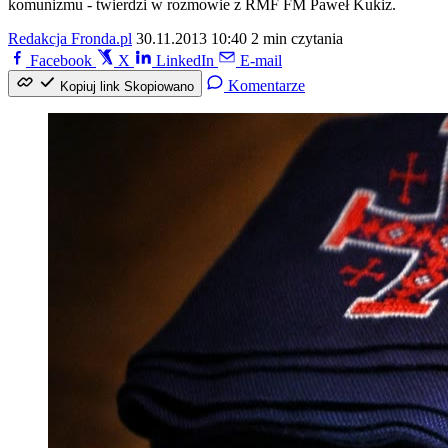
komunizmu - twierdzi w rozmowie z RMF FM Paweł Kukiz.
Redakcja Fronda.pl
30.11.2013 10:40
2 min czytania
Facebook
X
LinkedIn
E-mail
Komentarze
Kopiuj link
Skopiowano