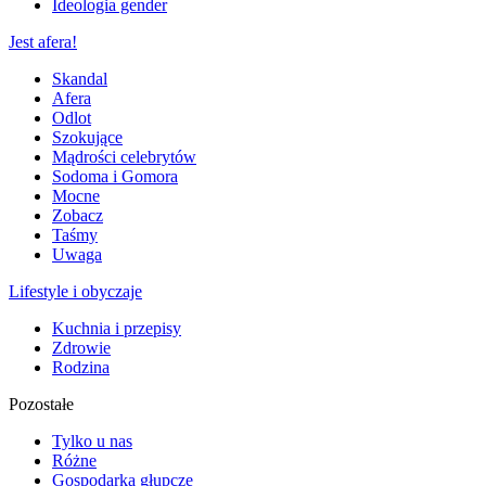
Ideologia gender
Jest afera!
Skandal
Afera
Odlot
Szokujące
Mądrości celebrytów
Sodoma i Gomora
Mocne
Zobacz
Taśmy
Uwaga
Lifestyle i obyczaje
Kuchnia i przepisy
Zdrowie
Rodzina
Pozostałe
Tylko u nas
Różne
Gospodarka głupcze