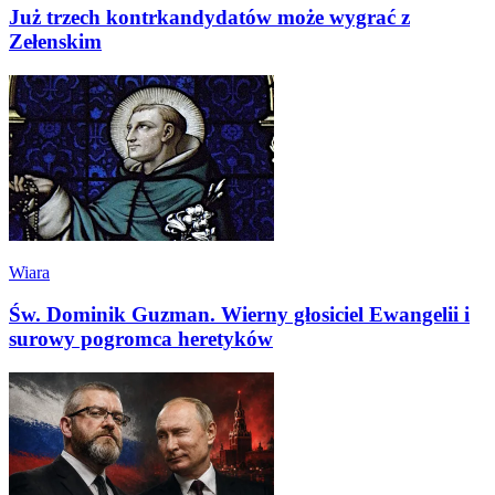
Już trzech kontrkandydatów może wygrać z
Zełenskim
Wiara
Św. Dominik Guzman. Wierny głosiciel Ewangelii i
surowy pogromca heretyków