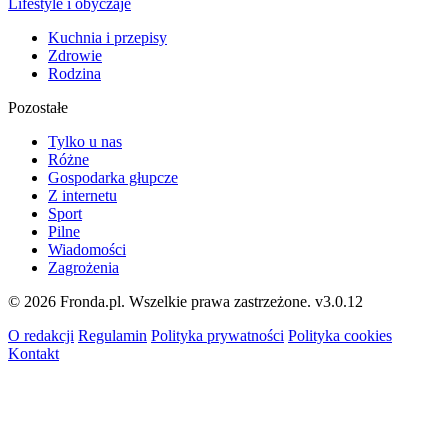
Lifestyle i obyczaje
Kuchnia i przepisy
Zdrowie
Rodzina
Pozostałe
Tylko u nas
Różne
Gospodarka głupcze
Z internetu
Sport
Pilne
Wiadomości
Zagrożenia
© 2026 Fronda.pl. Wszelkie prawa zastrzeżone.
v3.0.12
O redakcji
Regulamin
Polityka prywatności
Polityka cookies
Kontakt