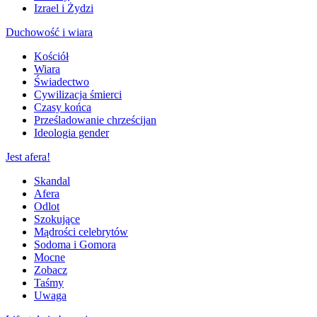
Izrael i Żydzi
Duchowość i wiara
Kościół
Wiara
Świadectwo
Cywilizacja śmierci
Czasy końca
Prześladowanie chrześcijan
Ideologia gender
Jest afera!
Skandal
Afera
Odlot
Szokujące
Mądrości celebrytów
Sodoma i Gomora
Mocne
Zobacz
Taśmy
Uwaga