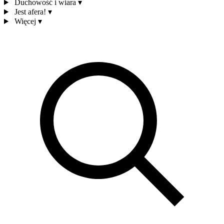
Duchowość i wiara
▾
Jest afera!
▾
Więcej
▾