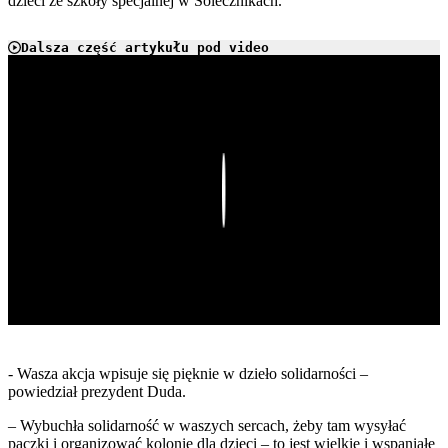
dzieci ze szkoły specjalnej w Solecznikach.
Dalsza część artykułu pod video
Play
- Wasza akcja wpisuje się pięknie w dzieło solidarności –
powiedział prezydent Duda.
– Wybuchła solidarność w waszych sercach, żeby tam wysyłać
paczki i organizować kolonie dla dzieci – to jest wielkie i wspaniałe