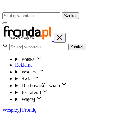
Szukaj
Szukaj
Polska
Reklama
Wschód
Świat
Duchowość i wiara
Jest afera!
Więcej
Wesprzyj Frondę