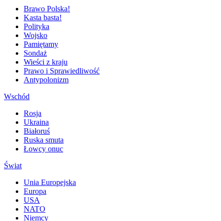
Brawo Polska!
Kasta basta!
Polityka
Wojsko
Pamiętamy
Sondaż
Wieści z kraju
Prawo i Sprawiedliwość
Antypolonizm
Wschód
Rosja
Ukraina
Białoruś
Ruska smuta
Łowcy onuc
Świat
Unia Europejska
Europa
USA
NATO
Niemcy