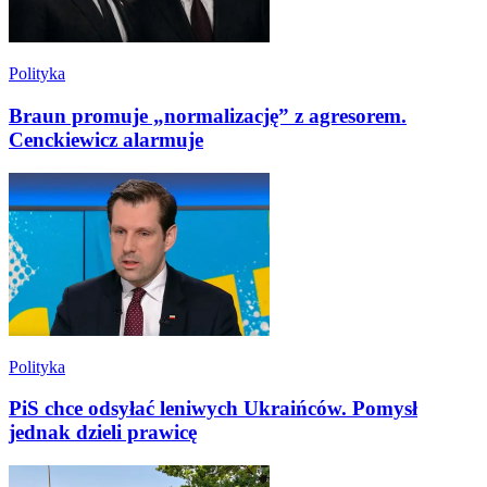
Polityka
Braun promuje „normalizację” z agresorem.
Cenckiewicz alarmuje
Polityka
PiS chce odsyłać leniwych Ukraińców. Pomysł
jednak dzieli prawicę