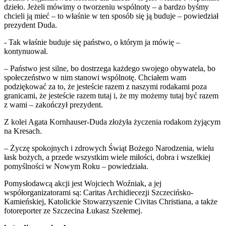
dzieło. Jeżeli mówimy o tworzeniu wspólnoty – a bardzo byśmy
chcieli ją mieć – to właśnie w ten sposób się ją buduje – powiedział
prezydent Duda.
- Tak właśnie buduje się państwo, o którym ja mówię –
kontynuował.
– Państwo jest silne, bo dostrzega każdego swojego obywatela, bo
społeczeństwo w nim stanowi wspólnotę. Chciałem wam
podziękować za to, że jesteście razem z naszymi rodakami poza
granicami, że jesteście razem tutaj i, że my możemy tutaj być razem
z wami – zakończył prezydent.
Z kolei Agata Kornhauser-Duda złożyła życzenia rodakom żyjącym
na Kresach.
– Życzę spokojnych i zdrowych Świąt Bożego Narodzenia, wielu
łask bożych, a przede wszystkim wiele miłości, dobra i wszelkiej
pomyślności w Nowym Roku – powiedziała.
Pomysłodawcą akcji jest Wojciech Woźniak, a jej
współorganizatorami są: Caritas Archidiecezji Szczecińsko-
Kamieńskiej, Katolickie Stowarzyszenie Civitas Christiana, a także
fotoreporter ze Szczecina Łukasz Szełemej.