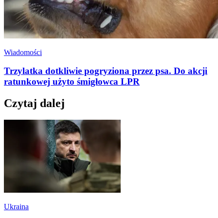
Wiadomości
Trzylatka dotkliwie pogryziona przez psa. Do akcji
ratunkowej użyto śmigłowca LPR
Czytaj dalej
Ukraina