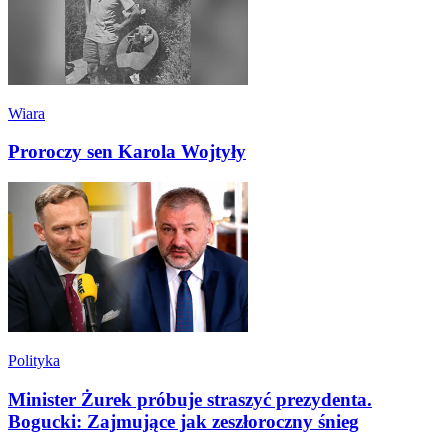
Wiara
Proroczy sen Karola Wojtyły
Polityka
Minister Żurek próbuje straszyć prezydenta.
Bogucki: Zajmujące jak zeszłoroczny śnieg