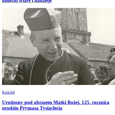
umocni wiarę i nadzieję
Kościół
Urodzony pod obrazem Matki Bożej. 125. rocznica
urodzin Prymasa Tysiąclecia