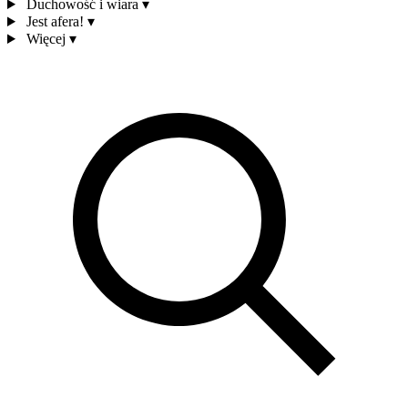
Duchowość i wiara
▾
Jest afera!
▾
Więcej
▾