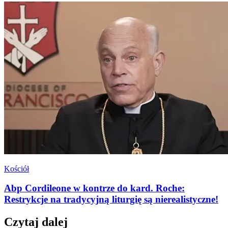
Kościół
Abp Cordileone w kontrze do kard. Roche:
Restrykcje na tradycyjną liturgię są nierealistyczne!
Czytaj dalej