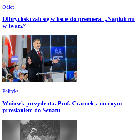
Odlot
Olbrychski żali się w liście do premiera. „Napluli mi
w twarz”
Polityka
Wniosek prezydenta. Prof. Czarnek z mocnym
przesłaniem do Senatu