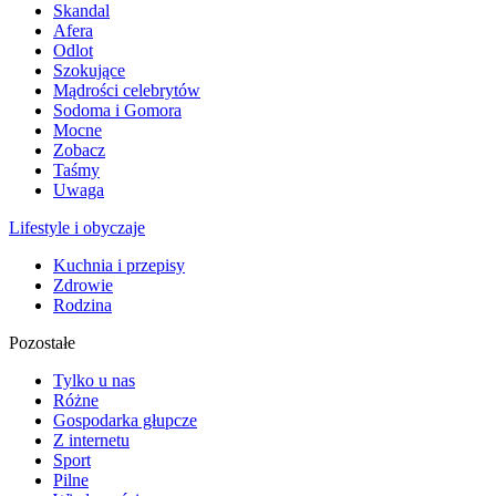
Skandal
Afera
Odlot
Szokujące
Mądrości celebrytów
Sodoma i Gomora
Mocne
Zobacz
Taśmy
Uwaga
Lifestyle i obyczaje
Kuchnia i przepisy
Zdrowie
Rodzina
Pozostałe
Tylko u nas
Różne
Gospodarka głupcze
Z internetu
Sport
Pilne