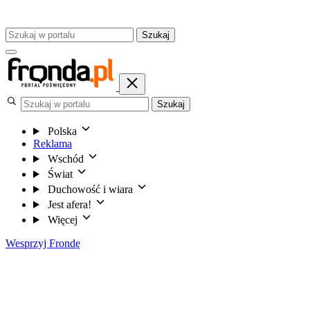
Szukaj
Szukaj
Polska
Reklama
Wschód
Świat
Duchowość i wiara
Jest afera!
Więcej
Wesprzyj Frondę