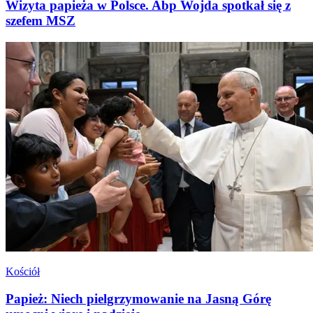
Wizyta papieża w Polsce. Abp Wojda spotkał się z
szefem MSZ
Kościół
Papież: Niech pielgrzymowanie na Jasną Górę