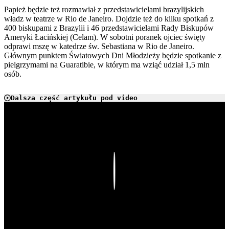
Papież będzie też rozmawiał z przedstawicielami brazylijskich
władz w teatrze w Rio de Janeiro. Dojdzie też do kilku spotkań z
400 biskupami z Brazylii i 46 przedstawicielami Rady Biskupów
Ameryki Łacińskiej (Celam). W sobotni poranek ojciec święty
odprawi mszę w katedrze św. Sebastiana w Rio de Janeiro.
Głównym punktem Światowych Dni Młodzieży będzie spotkanie z
pielgrzymami na Guaratibie, w którym ma wziąć udział 1,5 mln
osób.
Dalsza część artykułu pod video
Play