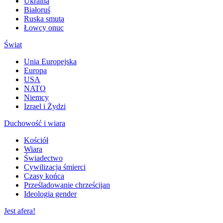
Ukraina
Białoruś
Ruska smuta
Łowcy onuc
Świat
Unia Europejska
Europa
USA
NATO
Niemcy
Izrael i Żydzi
Duchowość i wiara
Kościół
Wiara
Świadectwo
Cywilizacja śmierci
Czasy końca
Prześladowanie chrześcijan
Ideologia gender
Jest afera!