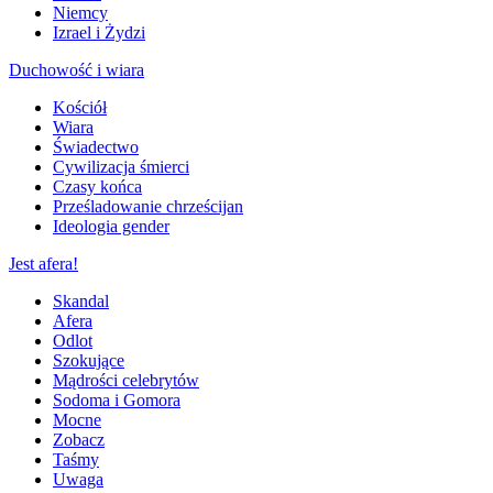
Niemcy
Izrael i Żydzi
Duchowość i wiara
Kościół
Wiara
Świadectwo
Cywilizacja śmierci
Czasy końca
Prześladowanie chrześcijan
Ideologia gender
Jest afera!
Skandal
Afera
Odlot
Szokujące
Mądrości celebrytów
Sodoma i Gomora
Mocne
Zobacz
Taśmy
Uwaga