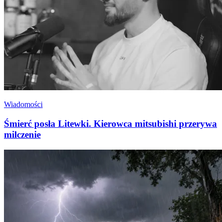
Wiadomości
Śmierć posła Litewki. Kierowca mitsubishi przerywa
milczenie