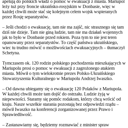
apelują do polskich władz o pomoc w ewakuacji z miasta. Mariupol
leży tuż przy froncie ukraińsko-rosyjskim w Donbasie, więc w
każdej chwili może stać się kolejnym celem wojsk wspieranych
przez Rosję separatystów.
– Jeśli chodzi o ewakuację, tam nie ma zajść, nic strasznego się tam
dziś nie dzieje. Tam nie giną ludzie, tam nie ma działań wojennych
jak to było w Donbasie przed rokiem. Poza tym to nie jest teren
opanowany przez separatystów. To część państwa ukraińskiego,
wiec tu trudno mówić o możliwościach ewakuacyjnych – tłumaczył
Schetyna.
Tymczasem ok. 120 rodzin polskiego pochodzenia mieszkających w
Mariupolu prosi o pomoc w ewakuacji z zagrożonego atakiem
miasta. Mówił o tym wielokrotnie prezes Polsko-Ukraińskiego
Stowarzyszenia Kulturalnego w Mariupolu Andrzej Iwaszko.
– Od dawna ubiegamy się o ewakuację 120 Polaków z Mariupola.
W każdej chwili może tam dojść do ostrzału. Ludzie żyją w
niepewności. Staramy się pomóc rodakom, którzy chcą wrócić od
kraju. Nasze wszelkie starania pozostają bez odpowiedzi rządu –
mówił Iwaszko na konferencji zorganizowanej przez Prawo i
Sprawiedliwość.
– Zastanawiamy się, będziemy rozmawiać z minister spraw