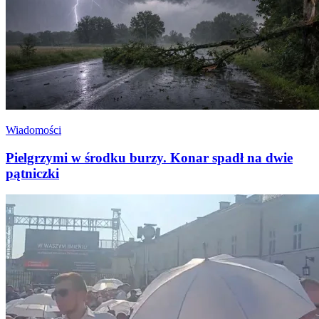
Wiadomości
Pielgrzymi w środku burzy. Konar spadł na dwie
pątniczki