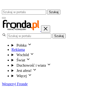
Szukaj
Szukaj
Polska
Reklama
Wschód
Świat
Duchowość i wiara
Jest afera!
Więcej
Wesprzyj Frondę