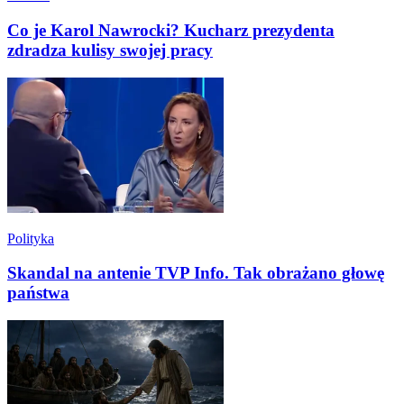
Co je Karol Nawrocki? Kucharz prezydenta
zdradza kulisy swojej pracy
Polityka
Skandal na antenie TVP Info. Tak obrażano głowę
państwa