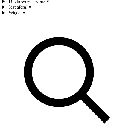
Duchowość i wiara
▾
Jest afera!
▾
Więcej
▾