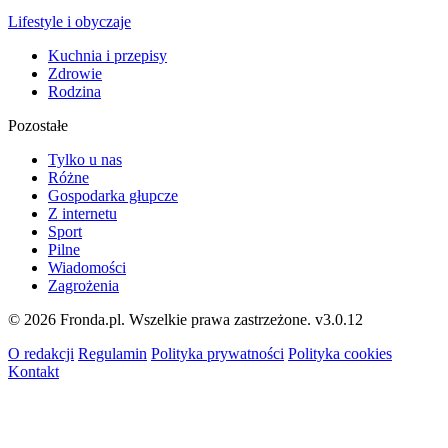
Lifestyle i obyczaje
Kuchnia i przepisy
Zdrowie
Rodzina
Pozostałe
Tylko u nas
Różne
Gospodarka głupcze
Z internetu
Sport
Pilne
Wiadomości
Zagrożenia
© 2026 Fronda.pl. Wszelkie prawa zastrzeżone.
v3.0.12
O redakcji
Regulamin
Polityka prywatności
Polityka cookies
Kontakt