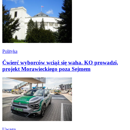
Polityka
Ćwierć wyborców wciąż się waha. KO prowadzi,
projekt Morawieckiego poza Sejmem
Uwaga