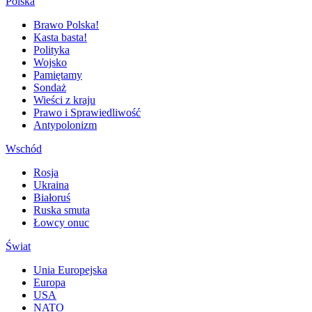
Polska
Brawo Polska!
Kasta basta!
Polityka
Wojsko
Pamiętamy
Sondaż
Wieści z kraju
Prawo i Sprawiedliwość
Antypolonizm
Wschód
Rosja
Ukraina
Białoruś
Ruska smuta
Łowcy onuc
Świat
Unia Europejska
Europa
USA
NATO