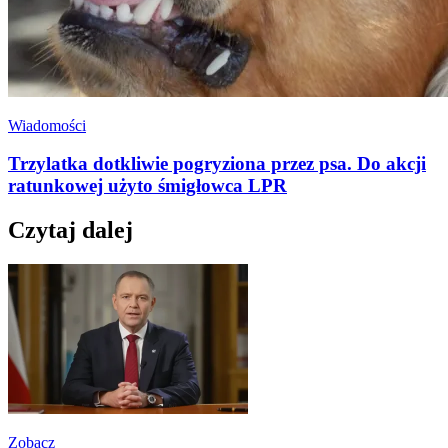
Wiadomości
Trzylatka dotkliwie pogryziona przez psa. Do akcji
ratunkowej użyto śmigłowca LPR
Czytaj dalej
Zobacz