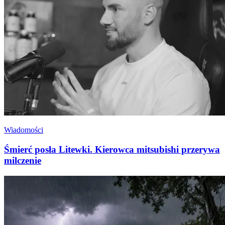
Wiadomości
Śmierć posła Litewki. Kierowca mitsubishi przerywa
milczenie