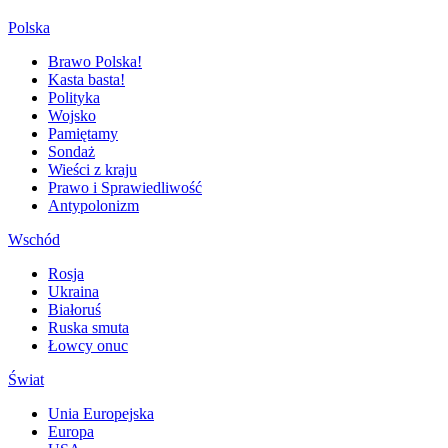
Polska
Brawo Polska!
Kasta basta!
Polityka
Wojsko
Pamiętamy
Sondaż
Wieści z kraju
Prawo i Sprawiedliwość
Antypolonizm
Wschód
Rosja
Ukraina
Białoruś
Ruska smuta
Łowcy onuc
Świat
Unia Europejska
Europa