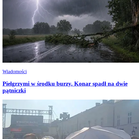
Wiadomości
Pielgrzymi w środku burzy. Konar spadł na dwie
pątniczki