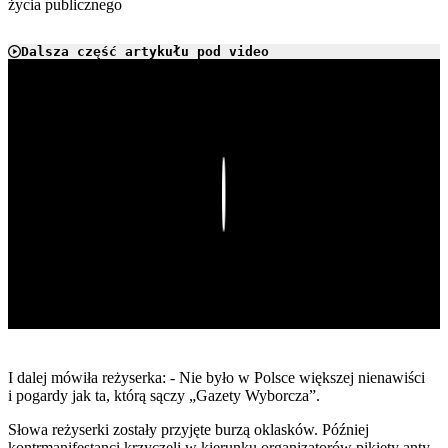
życia publicznego
Dalsza część artykułu pod video
Play
I dalej mówiła reżyserka: - Nie było w Polsce większej nienawiści
i pogardy jak ta, którą sączy „Gazety Wyborcza”.
Słowa reżyserki zostały przyjęte burzą oklasków. Później
kontrmanifestanci krzyczeli w kierunku organizatorów pikiety anty-