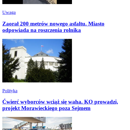
Uwaga
Zaorał 200 metrów nowego asfaltu. Miasto
odpowiada na roszczenia rolnika
Polityka
Ćwierć wyborców wciąż się waha. KO prowadzi,
projekt Morawieckiego poza Sejmem