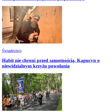
Świadectwo
Habit nie chroni przed samotnością. Kapucyn o
niewidzialnym krzyżu powołania