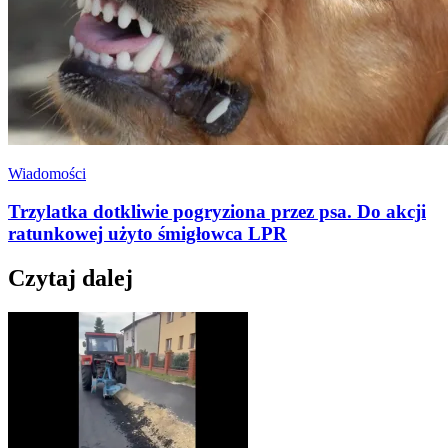
Wiadomości
Trzylatka dotkliwie pogryziona przez psa. Do akcji
ratunkowej użyto śmigłowca LPR
Czytaj dalej