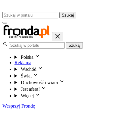
Szukaj
Szukaj
Polska
Reklama
Wschód
Świat
Duchowość i wiara
Jest afera!
Więcej
Wesprzyj Frondę