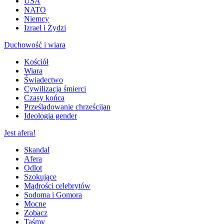
USA
NATO
Niemcy
Izrael i Żydzi
Duchowość i wiara
Kościół
Wiara
Świadectwo
Cywilizacja śmierci
Czasy końca
Prześladowanie chrześcijan
Ideologia gender
Jest afera!
Skandal
Afera
Odlot
Szokujące
Mądrości celebrytów
Sodoma i Gomora
Mocne
Zobacz
Taśmy