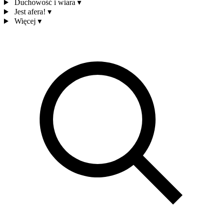
Duchowość i wiara
▾
Jest afera!
▾
Więcej
▾