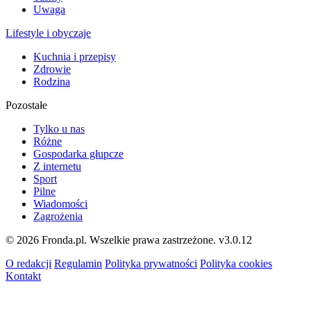
Uwaga
Lifestyle i obyczaje
Kuchnia i przepisy
Zdrowie
Rodzina
Pozostałe
Tylko u nas
Różne
Gospodarka głupcze
Z internetu
Sport
Pilne
Wiadomości
Zagrożenia
© 2026 Fronda.pl. Wszelkie prawa zastrzeżone.
v3.0.12
O redakcji
Regulamin
Polityka prywatności
Polityka cookies
Kontakt