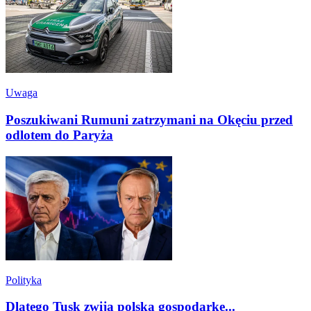
Uwaga
Poszukiwani Rumuni zatrzymani na Okęciu przed
odlotem do Paryża
Polityka
Dlatego Tusk zwija polską gospodarkę...