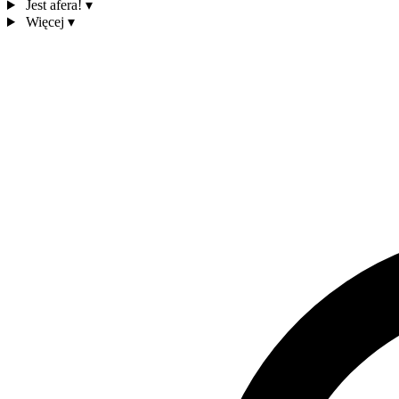
Jest afera!
▾
Więcej
▾