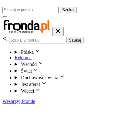
Szukaj
Szukaj
Polska
Reklama
Wschód
Świat
Duchowość i wiara
Jest afera!
Więcej
Wesprzyj Frondę