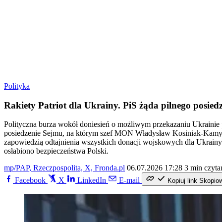
Polityka
Rakiety Patriot dla Ukrainy. PiS żąda pilnego posied
Polityczna burza wokół doniesień o możliwym przekazaniu Ukrainie
posiedzenie Sejmu, na którym szef MON Władysław Kosiniak-Kamysz
zapowiedzią odtajnienia wszystkich donacji wojskowych dla Ukrainy z
osłabiono bezpieczeństwa Polski.
mp/PAP, Rzeczpospolita, X, Fronda.pl
06.07.2026 17:28
3 min czyta
Facebook
X
LinkedIn
E-mail
Kopiuj link
Skopio