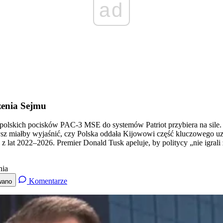
ad
zenia Sejmu
 polskich pocisków PAC-3 MSE do systemów Patriot przybiera na sile
 miałby wyjaśnić, czy Polska oddała Kijowowi część kluczowego uzb
 lat 2022–2026. Premier Donald Tusk apeluje, by politycy „nie igrali
nia
Komentarze
wano