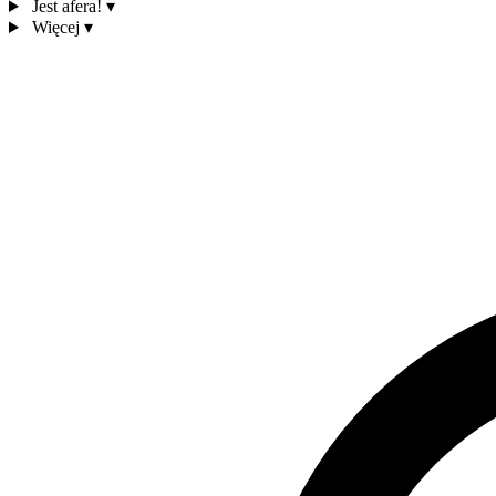
Jest afera!
▾
Więcej
▾