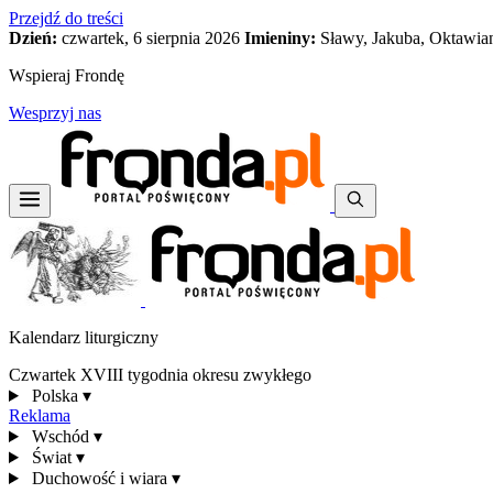
Przejdź do treści
Dzień:
czwartek, 6 sierpnia 2026
Imieniny:
Sławy, Jakuba, Oktawia
Wspieraj Frondę
Wesprzyj nas
Kalendarz liturgiczny
Czwartek XVIII tygodnia okresu zwykłego
Polska
▾
Reklama
Wschód
▾
Świat
▾
Duchowość i wiara
▾