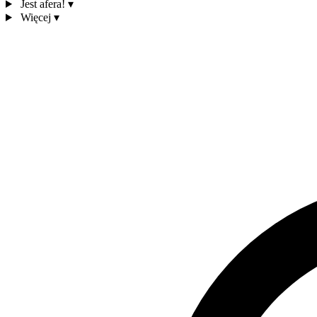
Jest afera!
▾
Więcej
▾