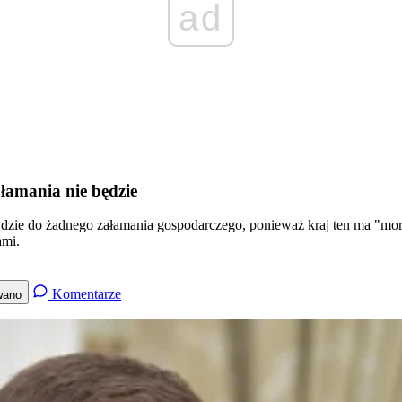
ad
amania nie będzie
dzie do żadnego załamania gospodarczego, ponieważ kraj ten ma "morz
ami.
Komentarze
wano