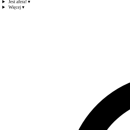
Jest afera!
▾
Więcej
▾