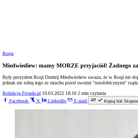
Rosja
Miedwiediew: mamy MORZE przyjaciół! Żadnego zał
Były prezydent Rosji Dmitrij Miedwiediew uważa, że w Rosji nie doj
jednak nie robią tego ze strachu przed swoimi "rusofobicznymi" rząd
Redakcja Fronda.pl
19.03.2022 18:10
2 min czytania
Facebook
X
LinkedIn
E-mail
Kopiuj link
Skopio