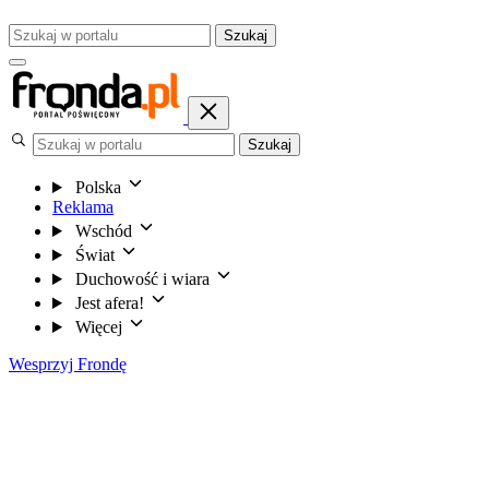
Szukaj
Szukaj
Polska
Reklama
Wschód
Świat
Duchowość i wiara
Jest afera!
Więcej
Wesprzyj Frondę