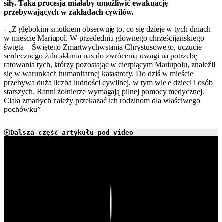
siły. Taka procesja miałaby umożliwić ewakuację
przebywających w zakładach cywilów.
- „Z głębokim smutkiem obserwuję to, co się dzieje w tych dniach
w mieście Mariupol. W przededniu głównego chrześcijańskiego
święta – Świętego Zmartwychwstania Chrystusowego, uczucie
serdecznego żalu skłania nas do zwrócenia uwagi na potrzebę
ratowania tych, którzy pozostając w cierpiącym Mariupolu, znaleźli
się w warunkach humanitarnej katastrofy. Do dziś w mieście
przebywa duża liczba ludności cywilnej, w tym wiele dzieci i osób
starszych. Ranni żołnierze wymagają pilnej pomocy medycznej.
Ciała zmarłych należy przekazać ich rodzinom dla właściwego
pochówku”
Dalsza część artykułu pod video
Play