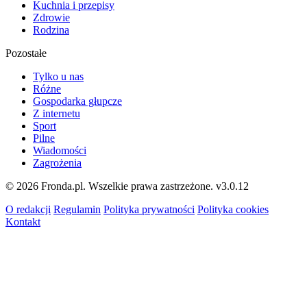
Kuchnia i przepisy
Zdrowie
Rodzina
Pozostałe
Tylko u nas
Różne
Gospodarka głupcze
Z internetu
Sport
Pilne
Wiadomości
Zagrożenia
© 2026 Fronda.pl. Wszelkie prawa zastrzeżone.
v3.0.12
O redakcji
Regulamin
Polityka prywatności
Polityka cookies
Kontakt