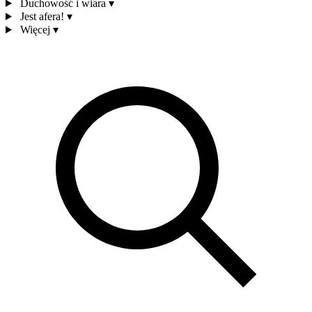
Duchowość i wiara
▾
Jest afera!
▾
Więcej
▾