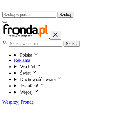
Szukaj
Szukaj
Polska
Reklama
Wschód
Świat
Duchowość i wiara
Jest afera!
Więcej
Wesprzyj Frondę