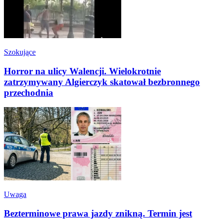
Szokujące
Horror na ulicy Walencji. Wielokrotnie
zatrzymywany Algierczyk skatował bezbronnego
przechodnia
Uwaga
Bezterminowe prawa jazdy znikną. Termin jest