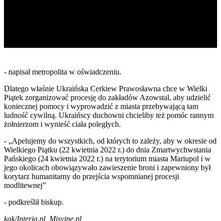
- napisał metropolita w oświadczeniu.
Dlatego właśnie Ukraińska Cerkiew Prawosławna chce w Wielki
Piątek zorganizować procesję do zakładów Azowstal, aby udzielić
koniecznej pomocy i wyprowadzić z miasta przebywającą tam
ludność cywilną. Ukraińscy duchowni chcieliby też pomóc rannym
żołnierzom i wynieść ciała poległych.
- „Apelujemy do wszystkich, od których to zależy, aby w okresie od
Wielkiego Piątku (22 kwietnia 2022 r.) do dnia Zmartwychwstania
Pańskiego (24 kwietnia 2022 r.) na terytorium miasta Mariupol i w
jego okolicach obowiązywało zawieszenie broni i zapewniony był
korytarz humanitarny do przejścia wspomnianej procesji
modlitewnej”
- podkreślił biskup.
kak/Interia.pl, Misyjne.pl