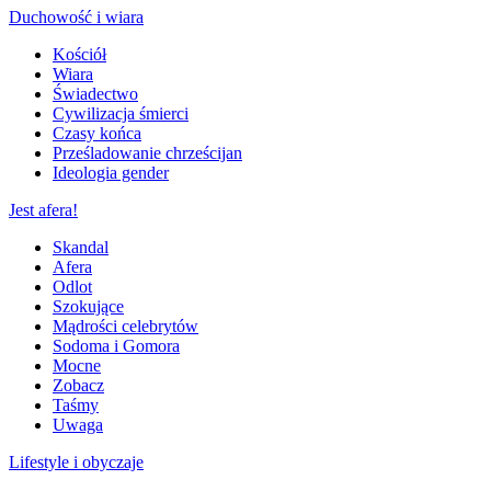
Duchowość i wiara
Kościół
Wiara
Świadectwo
Cywilizacja śmierci
Czasy końca
Prześladowanie chrześcijan
Ideologia gender
Jest afera!
Skandal
Afera
Odlot
Szokujące
Mądrości celebrytów
Sodoma i Gomora
Mocne
Zobacz
Taśmy
Uwaga
Lifestyle i obyczaje