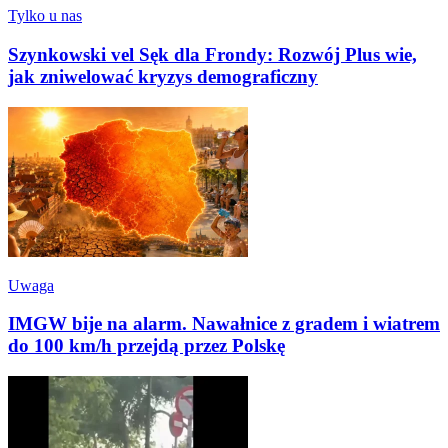
Tylko u nas
Szynkowski vel Sęk dla Frondy: Rozwój Plus wie,
jak zniwelować kryzys demograficzny
Uwaga
IMGW bije na alarm. Nawałnice z gradem i wiatrem
do 100 km/h przejdą przez Polskę