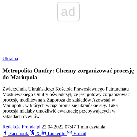
ad
Ukraina
Metropolita Onufry: Chcemy zorganizować procesję
do Mariupola
Zwierzchnik Ukraińskiego Kościoła Prawosławnego Patriarchatu
Moskiewskiego Onufry oświadczył, że jest gotowy zorganizować
procesję modlitewną z Zaporoża do zakładów Azowstal w
Mariupolu, w których wciąż bronią się ukraińskie siły. Taka
procesja miałaby umożliwić ewakuację przebywających w
zakładach cywilów.
Redakcja Fronda.pl
22.04.2022 07:47
1 min czytania
Facebook
X
LinkedIn
E-mail