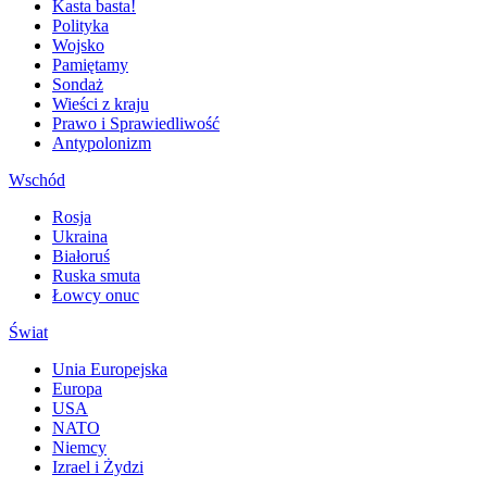
Kasta basta!
Polityka
Wojsko
Pamiętamy
Sondaż
Wieści z kraju
Prawo i Sprawiedliwość
Antypolonizm
Wschód
Rosja
Ukraina
Białoruś
Ruska smuta
Łowcy onuc
Świat
Unia Europejska
Europa
USA
NATO
Niemcy
Izrael i Żydzi