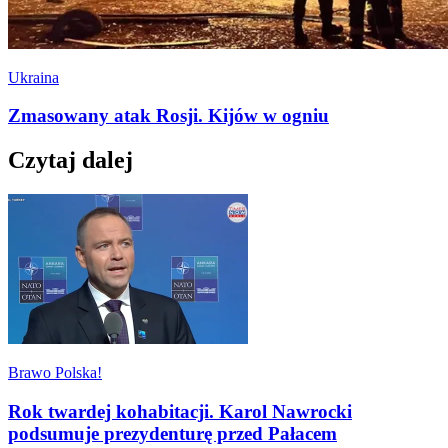
Ukraina
Zmasowany atak Rosji. Kijów w ogniu
Czytaj dalej
Brawo Polska!
Rok twardej kohabitacji. Karol Nawrocki
podsumuje prezydenturę przed Pałacem