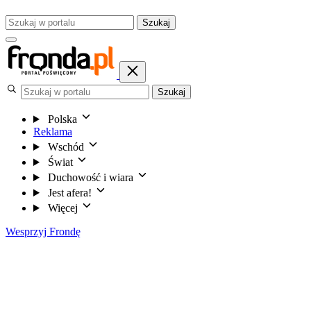
Szukaj
Szukaj
Polska
Reklama
Wschód
Świat
Duchowość i wiara
Jest afera!
Więcej
Wesprzyj Frondę