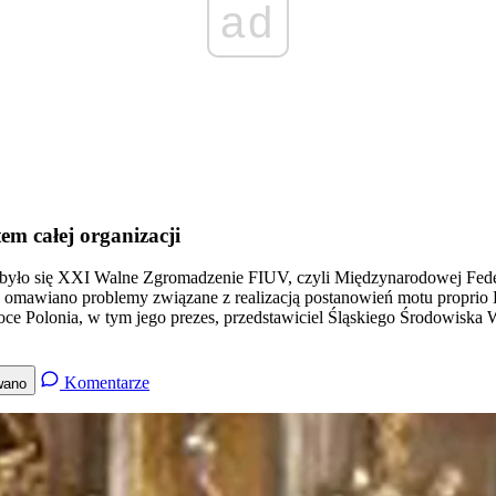
ad
em całej organizacji
dbyło się XXI Walne Zgromadzenie FIUV, czyli Międzynarodowej Fed
że omawiano problemy związane z realizacją postanowień motu propri
oce Polonia, w tym jego prezes, przedstawiciel Śląskiego Środowiska W
Komentarze
wano