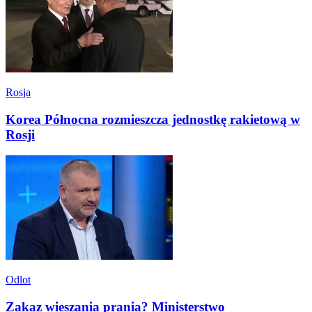
Rosja
Korea Północna rozmieszcza jednostkę rakietową w
Rosji
Odlot
Zakaz wieszania prania? Ministerstwo