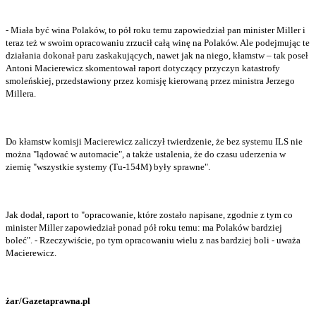
- Miała być wina Polaków, to pół roku temu zapowiedział pan minister Miller i
teraz też w swoim opracowaniu zrzucił całą winę na Polaków. Ale podejmując te
działania dokonał paru zaskakujących, nawet jak na niego, kłamstw – tak poseł
Antoni Macierewicz skomentował raport dotyczący przyczyn katastrofy
smoleńskiej, przedstawiony przez komisję kierowaną przez ministra Jerzego
Millera.
Do kłamstw komisji Macierewicz zaliczył twierdzenie, że bez systemu ILS nie
można "lądować w automacie", a także ustalenia, że do czasu uderzenia w
ziemię "wszystkie systemy (Tu-154M) były sprawne".
Jak dodał, raport to "opracowanie, które zostało napisane, zgodnie z tym co
minister Miller zapowiedział ponad pół roku temu: ma Polaków bardziej
boleć". - Rzeczywiście, po tym opracowaniu wielu z nas bardziej boli - uważa
Macierewicz.
żar/Gazetaprawna.pl