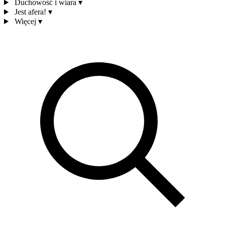
Duchowość i wiara
▾
Jest afera!
▾
Więcej
▾