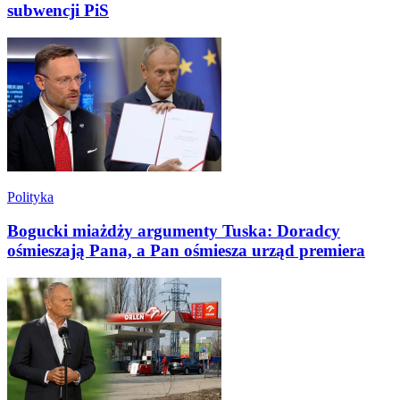
subwencji PiS
Polityka
Bogucki miażdży argumenty Tuska: Doradcy
ośmieszają Pana, a Pan ośmiesza urząd premiera