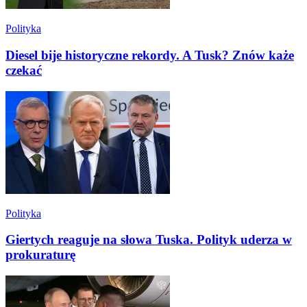
Polityka
Diesel bije historyczne rekordy. A Tusk? Znów każe
czekać
Polityka
Giertych reaguje na słowa Tuska. Polityk uderza w
prokuraturę