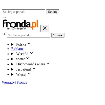
Szukaj
Szukaj
Polska
Reklama
Wschód
Świat
Duchowość i wiara
Jest afera!
Więcej
Wesprzyj Frondę