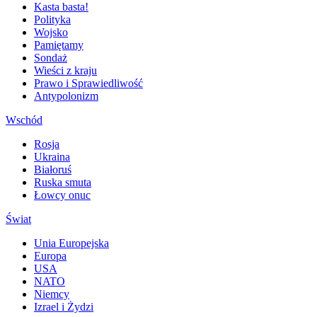
Kasta basta!
Polityka
Wojsko
Pamiętamy
Sondaż
Wieści z kraju
Prawo i Sprawiedliwość
Antypolonizm
Wschód
Rosja
Ukraina
Białoruś
Ruska smuta
Łowcy onuc
Świat
Unia Europejska
Europa
USA
NATO
Niemcy
Izrael i Żydzi