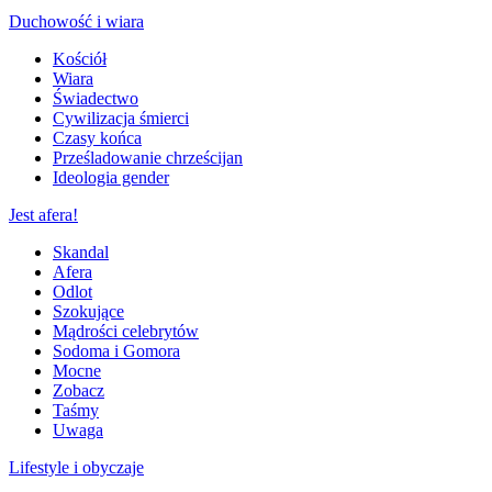
Duchowość i wiara
Kościół
Wiara
Świadectwo
Cywilizacja śmierci
Czasy końca
Prześladowanie chrześcijan
Ideologia gender
Jest afera!
Skandal
Afera
Odlot
Szokujące
Mądrości celebrytów
Sodoma i Gomora
Mocne
Zobacz
Taśmy
Uwaga
Lifestyle i obyczaje