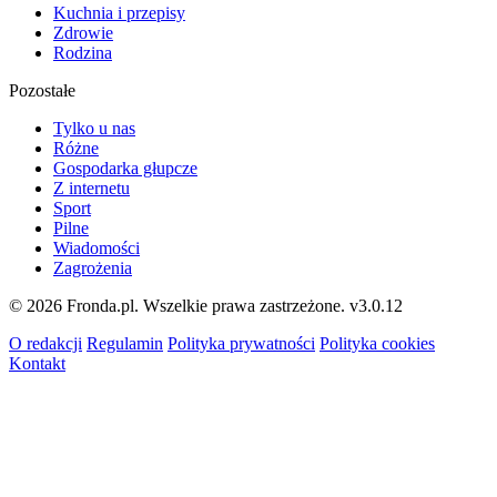
Kuchnia i przepisy
Zdrowie
Rodzina
Pozostałe
Tylko u nas
Różne
Gospodarka głupcze
Z internetu
Sport
Pilne
Wiadomości
Zagrożenia
© 2026 Fronda.pl. Wszelkie prawa zastrzeżone.
v3.0.12
O redakcji
Regulamin
Polityka prywatności
Polityka cookies
Kontakt