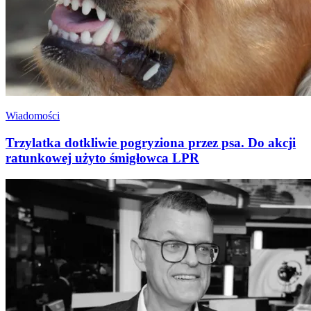
Wiadomości
Trzylatka dotkliwie pogryziona przez psa. Do akcji
ratunkowej użyto śmigłowca LPR