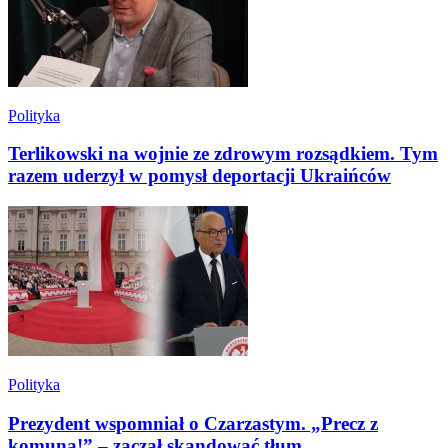
Polityka
Terlikowski na wojnie ze zdrowym rozsądkiem. Tym
razem uderzył w pomysł deportacji Ukraińców
Polityka
Prezydent wspomniał o Czarzastym. „Precz z
komuną!” – zaczął skandować tłum