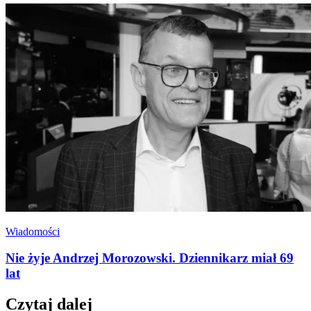
Wiadomości
Nie żyje Andrzej Morozowski. Dziennikarz miał 69
lat
Czytaj dalej