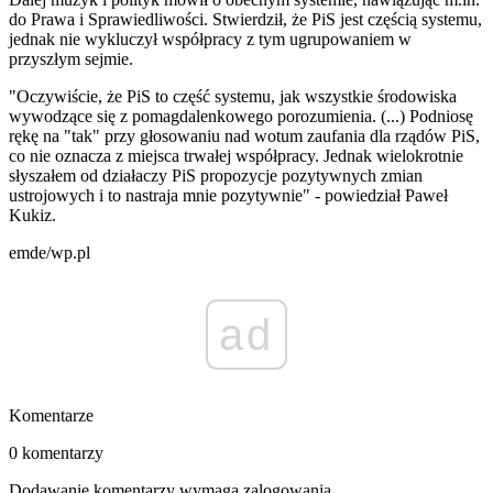
do Prawa i Sprawiedliwości. Stwierdził, że PiS jest częścią systemu,
jednak nie wykluczył współpracy z tym ugrupowaniem w
przyszłym sejmie.
"Oczywiście, że PiS to część systemu, jak wszystkie środowiska
wywodzące się z pomagdalenkowego porozumienia. (...) Podniosę
rękę na "tak" przy głosowaniu nad wotum zaufania dla rządów PiS,
co nie oznacza z miejsca trwałej współpracy. Jednak wielokrotnie
słyszałem od działaczy PiS propozycje pozytywnych zmian
ustrojowych i to nastraja mnie pozytywnie" - powiedział Paweł
Kukiz.
emde/wp.pl
ad
Komentarze
0 komentarzy
Dodawanie komentarzy wymaga zalogowania.