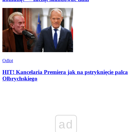
Odlot
HIT! Kancelaria Premiera jak na pstryknięcie palca
Olbrychskiego
ad