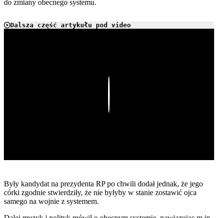
do zmiany obecnego systemu.
Dalsza część artykułu pod video
Play
Były kandydat na prezydenta RP po chwili dodał jednak, że jego
córki zgodnie stwierdziły, że nie byłyby w stanie zostawić ojca
samego na wojnie z systemem.
Dalej muzyk i polityk mówił o obecnym systemie, nawiązując m.in.