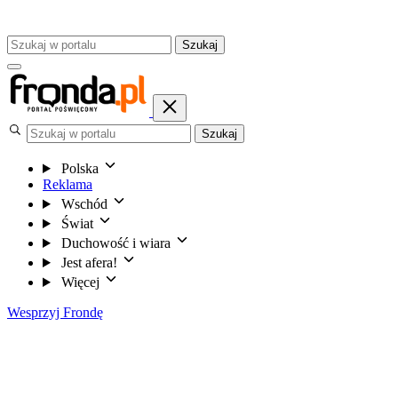
Szukaj
Szukaj
Polska
Reklama
Wschód
Świat
Duchowość i wiara
Jest afera!
Więcej
Wesprzyj Frondę