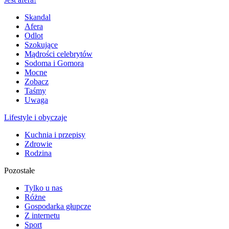
Skandal
Afera
Odlot
Szokujące
Mądrości celebrytów
Sodoma i Gomora
Mocne
Zobacz
Taśmy
Uwaga
Lifestyle i obyczaje
Kuchnia i przepisy
Zdrowie
Rodzina
Pozostałe
Tylko u nas
Różne
Gospodarka głupcze
Z internetu
Sport