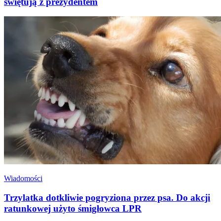
świętują z prezydentem
Wiadomości
Trzylatka dotkliwie pogryziona przez psa. Do akcji
ratunkowej użyto śmigłowca LPR