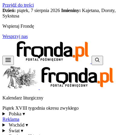
Przejdź do treści
Dzień:
piątek, 7 sierpnia 2026
Imieniny:
Kajetana, Doroty,
Sykstusa
Wspieraj Frondę
Wesprzyj nas
Kalendarz liturgiczny
Piątek XVIII tygodnia okresu zwykłego
Polska
▾
Reklama
Wschód
▾
Świat
▾