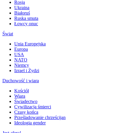
Rosja
Ukraina
Białoruś
Ruska smuta
Łowcy onuc
Świat
Unia Europejska
Europa
USA
NATO
Niemcy
Izrael i Żydzi
Duchowość i wiara
Kościół
Wiara
Świadectwo
Cywilizacja śmierci
Czasy końca
Prześladowanie chrześcijan
Ideologia gender
Jest afera!