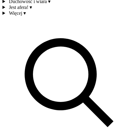
Duchowość i wiara
▾
Jest afera!
▾
Więcej
▾