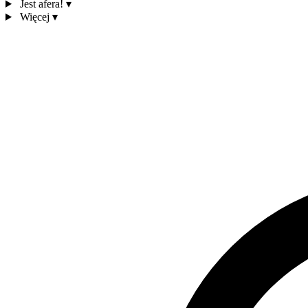
Jest afera!
▾
Więcej
▾