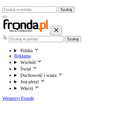
Szukaj
Szukaj
Polska
Reklama
Wschód
Świat
Duchowość i wiara
Jest afera!
Więcej
Wesprzyj Frondę