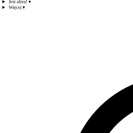
Jest afera!
▾
Więcej
▾