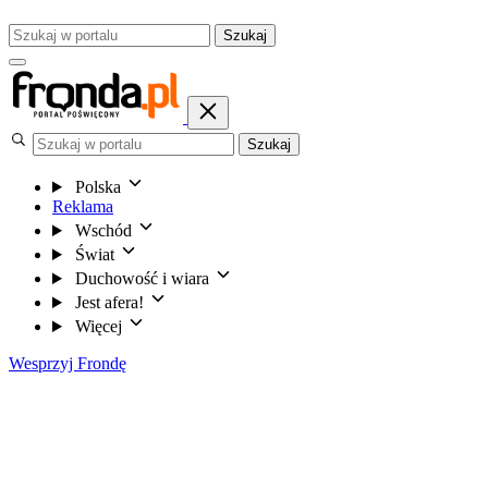
Szukaj
Szukaj
Polska
Reklama
Wschód
Świat
Duchowość i wiara
Jest afera!
Więcej
Wesprzyj Frondę