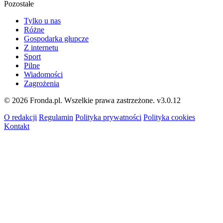
Pozostałe
Tylko u nas
Różne
Gospodarka głupcze
Z internetu
Sport
Pilne
Wiadomości
Zagrożenia
© 2026 Fronda.pl. Wszelkie prawa zastrzeżone.
v3.0.12
O redakcji
Regulamin
Polityka prywatności
Polityka cookies
Kontakt