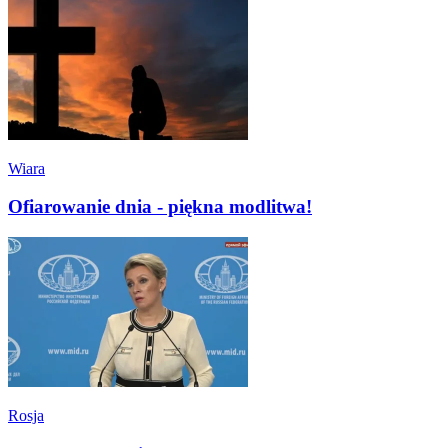
Wiara
Ofiarowanie dnia - piękna modlitwa!
Rosja