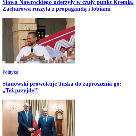
Słowa Nawrockiego uderzyły w czuły punkt Kremla.
Zacharowa ruszyła z propagandą i fobiami
Polityka
Stanowski prowokuje Tuska do zaproszenia go:
„Też przyjdę!”