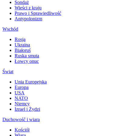
Sondaż
Wieści z kraju
Prawo i Sprawiedliwość
Antypolonizm
Wschód
Rosja
Ukraina
Białoruś
Ruska smuta
Łowcy onuc
Świat
Unia Europejska
Europa
USA
NATO
Niemcy
Izrael i Żydzi
Duchowość i wiara
Kościół
Wiara