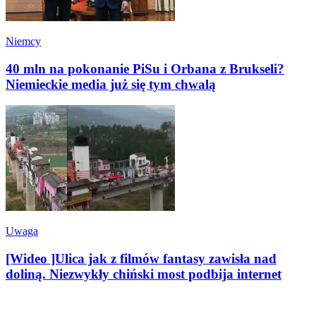
Niemcy
40 mln na pokonanie PiSu i Orbana z Brukseli?
Niemieckie media już się tym chwalą
Uwaga
[Wideo ]Ulica jak z filmów fantasy zawisła nad
doliną. Niezwykły chiński most podbija internet