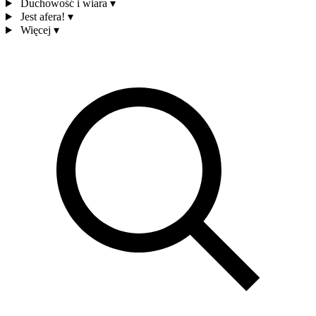
Duchowość i wiara
▾
Jest afera!
▾
Więcej
▾