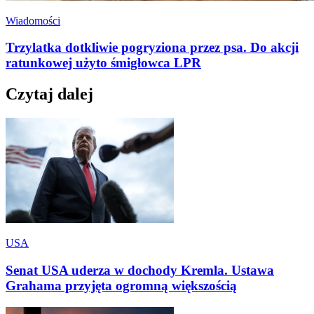
Wiadomości
Trzylatka dotkliwie pogryziona przez psa. Do akcji
ratunkowej użyto śmigłowca LPR
Czytaj dalej
USA
Senat USA uderza w dochody Kremla. Ustawa
Grahama przyjęta ogromną większością