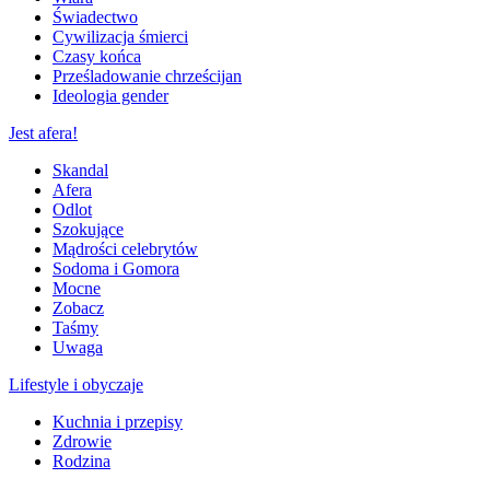
Świadectwo
Cywilizacja śmierci
Czasy końca
Prześladowanie chrześcijan
Ideologia gender
Jest afera!
Skandal
Afera
Odlot
Szokujące
Mądrości celebrytów
Sodoma i Gomora
Mocne
Zobacz
Taśmy
Uwaga
Lifestyle i obyczaje
Kuchnia i przepisy
Zdrowie
Rodzina