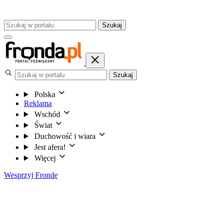
Szukaj
Szukaj
Polska
Reklama
Wschód
Świat
Duchowość i wiara
Jest afera!
Więcej
Wesprzyj Frondę