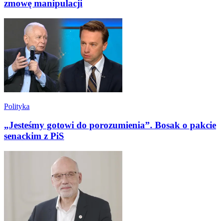
zmowę manipulacji
Polityka
„Jesteśmy gotowi do porozumienia”. Bosak o pakcie
senackim z PiS