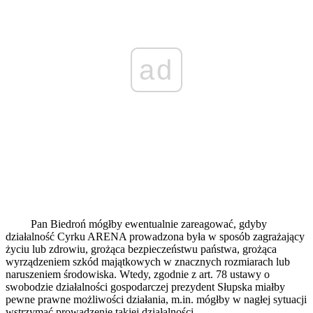
ad
Pan Biedroń mógłby ewentualnie zareagować, gdyby
działalność Cyrku ARENA prowadzona była w sposób zagrażający
życiu lub zdrowiu, grożąca bezpieczeństwu państwa, grożąca
wyrządzeniem szkód majątkowych w znacznych rozmiarach lub
naruszeniem środowiska. Wtedy, zgodnie z art. 78 ustawy o
swobodzie działalności gospodarczej prezydent Słupska miałby
pewne prawne możliwości działania, m.in. mógłby w nagłej sytuacji
wstrzymać prowadzenie takiej działalności.