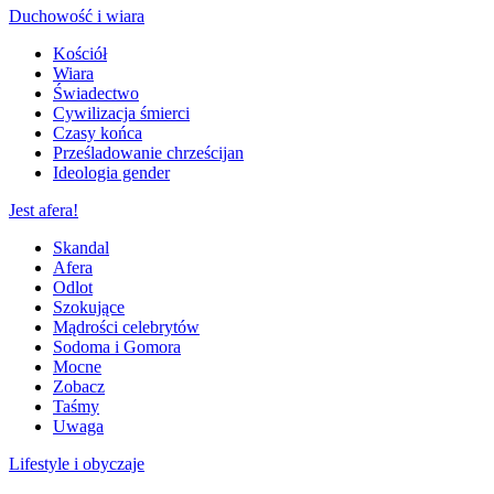
Duchowość i wiara
Kościół
Wiara
Świadectwo
Cywilizacja śmierci
Czasy końca
Prześladowanie chrześcijan
Ideologia gender
Jest afera!
Skandal
Afera
Odlot
Szokujące
Mądrości celebrytów
Sodoma i Gomora
Mocne
Zobacz
Taśmy
Uwaga
Lifestyle i obyczaje