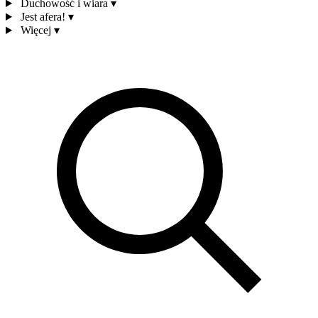
Duchowość i wiara
▾
Jest afera!
▾
Więcej
▾