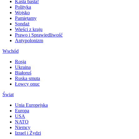
Kasta basta!
Polityka
Wojsko
Pamiętamy
Sondaż
Wieści z kraju
Prawo i Sprawiedliwość
Antypolonizm
Wschód
Rosja
Ukraina
Białoruś
Ruska smuta
Łowcy onuc
Świat
Unia Europejska
Europa
USA
NATO
Niemcy
Izrael i Żydzi