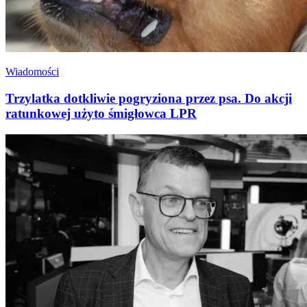
Wiadomości
Trzylatka dotkliwie pogryziona przez psa. Do akcji
ratunkowej użyto śmigłowca LPR