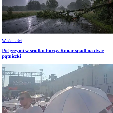
Wiadomości
Pielgrzymi w środku burzy. Konar spadł na dwie
pątniczki