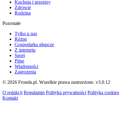
Kuchnia i przepisy
Zdrowie
Rodzina
Pozostałe
Tylko u nas
Różne
Gospodarka głupcze
Z internetu
Sport
Pilne
Wiadomości
Zagrożenia
© 2026 Fronda.pl. Wszelkie prawa zastrzeżone.
v3.0.12
O redakcji
Regulamin
Polityka prywatności
Polityka cookies
Kontakt