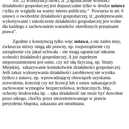
Art. 22 Konstytucji mówi, iż „Ograniczenie wolności
działalności gospodarczej jest dopuszczalne tylko w drodze
ustawy
i tylko ze względu na ważny interes publiczny.” Powtarza to art. 6
ustawy o swobodzie działalności gospodarczej, iż „podejmowanie,
wykonywanie i zakończenie działalności gospodarczej jest wolne
dla każdego z zachowaniem warunków określonych przepisami
prawa”.
Zgodnie z konstytucją tylko więc
ustawa
, a nie żaden inny,
zwłaszcza niższy rangą akt prawny, np. rozporządzenie czy
zarządzenie czy jakaś uchwała – nie mogą ograniczać nikomu
wolności działalności gospodarczej. A już zupełnym
nieporozumieniem jest ustne, czy też siłą fizyczną, np. Straży
Miejskiej, zakazywanie komukolwiek działalności gospodarczej.
Jeśli zakaz wykonywania działalności zarobkowej nie wynika
(tylko) z ustawy, np. wprowadzającej obowiązek uzyskania
zezwolenia, koncesji czy też licencji lub z ustaw nakazujących
zachowanie wymogów bezpieczeństwa, technicznych, bhp,
ochrony środowiska itp. – taka działalność nie może być dowolnie
przez nikogo, choćby przez niezorientowanego w prawie
prezydenta Słupska, zakazana ani utrudniana.