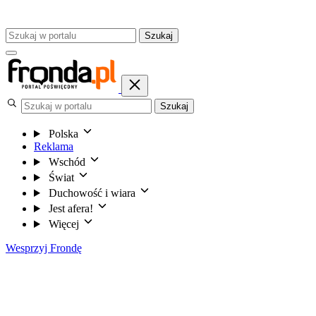
Szukaj
Szukaj
Polska
Reklama
Wschód
Świat
Duchowość i wiara
Jest afera!
Więcej
Wesprzyj Frondę