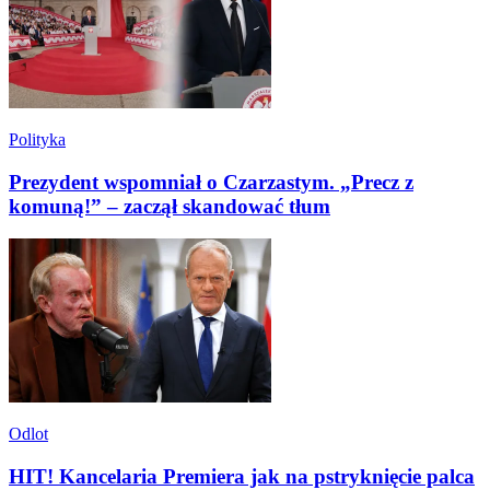
Polityka
Prezydent wspomniał o Czarzastym. „Precz z
komuną!” – zaczął skandować tłum
Odlot
HIT! Kancelaria Premiera jak na pstryknięcie palca