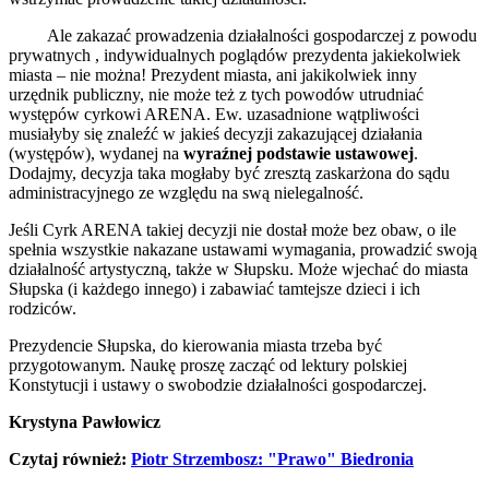
Ale zakazać prowadzenia działalności gospodarczej z powodu
prywatnych , indywidualnych poglądów prezydenta jakiekolwiek
miasta – nie można! Prezydent miasta, ani jakikolwiek inny
urzędnik publiczny, nie może też z tych powodów utrudniać
występów cyrkowi ARENA. Ew. uzasadnione wątpliwości
musiałyby się znaleźć w jakieś decyzji zakazującej działania
(występów), wydanej na
wyraźnej podstawie ustawowej
.
Dodajmy, decyzja taka mogłaby być zresztą zaskarżona do sądu
administracyjnego ze względu na swą nielegalność.
Jeśli Cyrk ARENA takiej decyzji nie dostał może bez obaw, o ile
spełnia wszystkie nakazane ustawami wymagania, prowadzić swoją
działalność artystyczną, także w Słupsku. Może wjechać do miasta
Słupska (i każdego innego) i zabawiać tamtejsze dzieci i ich
rodziców.
Prezydencie Słupska, do kierowania miasta trzeba być
przygotowanym. Naukę proszę zacząć od lektury polskiej
Konstytucji i ustawy o swobodzie działalności gospodarczej.
Krystyna Pawłowicz
Czytaj również:
Piotr Strzembosz: "Prawo" Biedronia