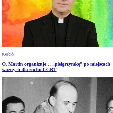
Kościół
O. Martin organizuje… „pielgrzymkę” po miejscach
ważnych dla ruchu LGBT