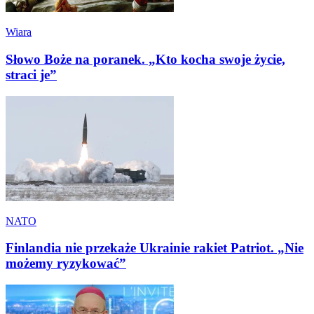
Wiara
Słowo Boże na poranek. „Kto kocha swoje życie,
straci je”
NATO
Finlandia nie przekaże Ukrainie rakiet Patriot. „Nie
możemy ryzykować”