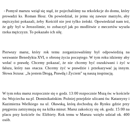
- Pomysł marszu wziął się stąd, że pojechaliśmy na rekolekcje do domu, który
prowadzi ks. Roman Hosz. On powiedział, że jemu się zawsze marzyło, aby
mężczyźni pokazali, żeby Kościół nie jest tylko żeński. Opowiedział nam też,
że gdy był w Jerozolimie, to zobaczył jak po modlitwie z meczetów wyszła
rzeka mężczyzn. To pokazało ich siłę.
Pierwszy marsz, który rok temu zorganizowaliśmy był odpowiedzią na
wezwanie Benedykta XVI, o obronę życia poczętego. W tym roku idziemy aby
wołać o prawdę. Chcemy pokazać, że nie chcemy być oszukiwani i żyć w
fałszu, który nas otacza. Chcemy żyć w prawdzie i przekazywać ją innym.
Słowa Jezusa: „Ja jestem Drogą, Prawdą i Życiem” są naszą inspiracją.
W tym roku marsz rozpocznie się o godz. 13:00 rozpocznie Mszą św. w kościele
św. Wojciecha na pl. Dominikańskim. Poźniej przejdzie ulicami św. Katarzyny i
Kazimierza Wielkiego na ul. Oławską, którą dochodzą do Rynku gdzie przy
pręgierzu zatrzymują się na kilka minut. Marsz zakończy się ok. godz. 15:00 na
placu przy kościele św. Elżbiety. Rok temu w Marszu wzięło udział ok. 400
osób.