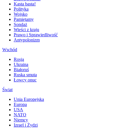
Kasta basta!
Polityka
Wojsko
Pamiętamy
Sondaż
Wieści z kraju
Prawo i Sprawiedliwość
Antypolonizm
Wschód
Rosja
Ukraina
Białoruś
Ruska smuta
Łowcy onuc
Świat
Unia Europejska
Europa
USA
NATO
Niemcy
Izrael i Żydzi