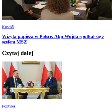
Kościół
Wizyta papieża w Polsce. Abp Wojda spotkał się z
szefem MSZ
Czytaj dalej
Polityka