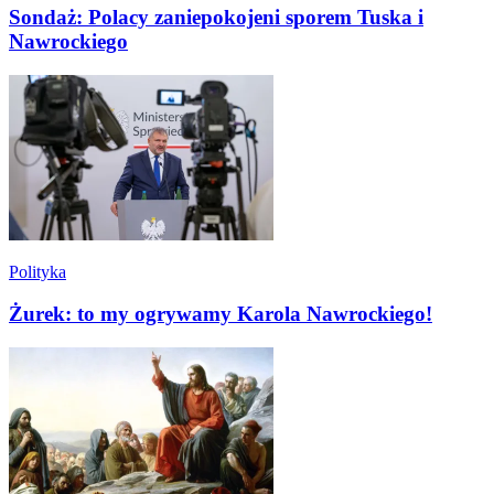
Sondaż: Polacy zaniepokojeni sporem Tuska i
Nawrockiego
Polityka
Żurek: to my ogrywamy Karola Nawrockiego!