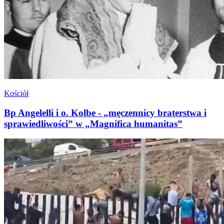
Kościół
Bp Angelelli i o. Kolbe - „męczennicy braterstwa i
sprawiedliwości” w „Magnifica humanitas”