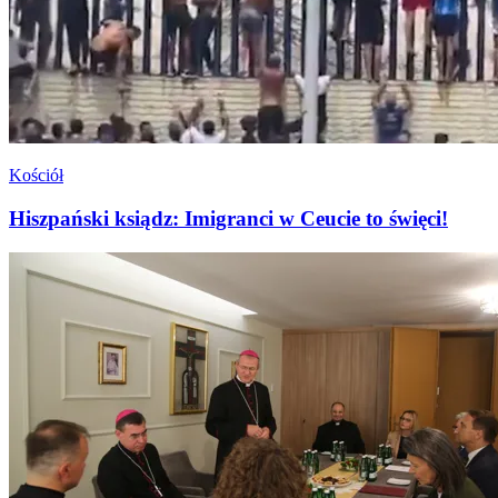
Kościół
Hiszpański ksiądz: Imigranci w Ceucie to święci!