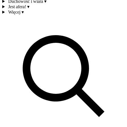
Duchowość i wiara
▾
Jest afera!
▾
Więcej
▾