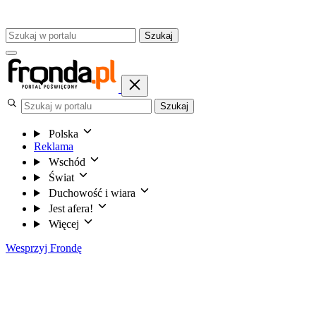
Szukaj
Szukaj
Polska
Reklama
Wschód
Świat
Duchowość i wiara
Jest afera!
Więcej
Wesprzyj Frondę