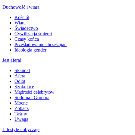
Duchowość i wiara
Kościół
Wiara
Świadectwo
Cywilizacja śmierci
Czasy końca
Prześladowanie chrześcijan
Ideologia gender
Jest afera!
Skandal
Afera
Odlot
Szokujące
Mądrości celebrytów
Sodoma i Gomora
Mocne
Zobacz
Taśmy
Uwaga
Lifestyle i obyczaje