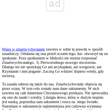
ad
Wiara w zmartwychwstanie
zawiera w sobie tę prawdę w sposób
zasadniczy. Odsłania się ona przed oczami tego, kto otworzył się na
spotkanie. Poza spotkaniem w bliskości nie można rozpoznać
Zmartwychwstałego. 0, Pierworodnego nowego stworzenia.
Dlatego też nie spotykają Go ani arcykapłani, ani wrogowie, ani
Rzymianie i inni poganie. Zaczną Go widzieć dopiero wtedy, gdy
uwierzą.
Ta zasada odnosi się także do nas. Zmartwychwstały objawia się
przez wiarę. W tym celu zostały nam dane sakramenty. W nich
zawiera się całe misterium Chrystusowego przekazu. Nie sprowadza
się ono do nauki i wiedzy. Liturgia słowa, która w dużym stopniu
jest nauką, poprzedza sam sakrament i rzuca na niego światło.
Natomiast w sakramencie najistotniejsza jest cudowna wymiana: