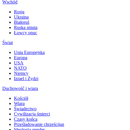
Wschód
Rosja
Ukraina
Białoruś
Ruska smuta
Łowcy onuc
Świat
Unia Europejska
Europa
USA
NATO
Niemcy
Izrael i Żydzi
Duchowość i wiara
Kościół
Wiara
Świadectwo
Cywilizacja śmierci
Czasy końca
Prześladowanie chrześcijan
Ideologia gender