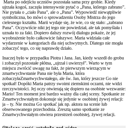
Marta po odejściu uczniów pozostała sama przy grobie. Kiedy
ujrzała kogoś, zaczęła intensywnie pytać o „Pana, którego zabrano”.
Nie pytała o „ciało Pana”, ale o „Pana”. Wypowiedź niewątpliwie
symboliczna, bo mówi o sprowadzeniu Osoby Mistrza do jego
cielesnego kształtu. Marii wydaje się, że wie, co się stało: „zabrano
Pana”. Oczywiście nikt jej tego nie powiedział, ale tak pomyślała i
uznała to za fakt. Dopiero dalszy rozwój dialogu pokaże, że jej
wyobrażenie było całkowicie fałszywe. Maria widziała całe
wydarzenie w kategoriach dla niej uchwytnych. Dlatego nie mogła
zobaczyć tego, co się naprawdę działo.
Inaczej było w przypadku Piotra i Jana. Jan, kiedy wszedł do grobu
i zobaczył pozostałe płótna, „ujrzał i uwierzył”. Warto w tym
miejscu zwrócić uwagę na fakt, że pierwszym wierzącym w
zmartwychwstanie Pana nie była Maria, która
zobaczyłaZmartwychwstałego, ale św. Jan, który jeszcze Go nie
spotkał! Dopóki Maria patrzy swoimi ziemskimi oczami, nie widzi
rzeczywistości. Jej oczy otwierają się dopiero na osobiste wezwanie:
Mario! Ten moment jest bardzo ważny dla całej sceny. Spotkanie ze
Zmartwychwstałym dokonuje się jedynie w osobistej żywej relacji:
ja – ty. Nie można Go spotkać jak np. aktora na scenie lub
obserwowanego przechodnia. Zresztą samo spotkanie ze
Zmartwychwstałym otwiera przestrzeń osobistej, żywej relacji.
Dalsza część artykułu pod video