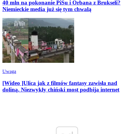
40 mln na pokonanie PiSu i Orbana z Brukseli?
Niemieckie media już się tym chwalą
Uwaga
[Wideo ]Ulica jak z filmów fantasy zawisła nad
doliną. Niezwykły chiński most podbija internet