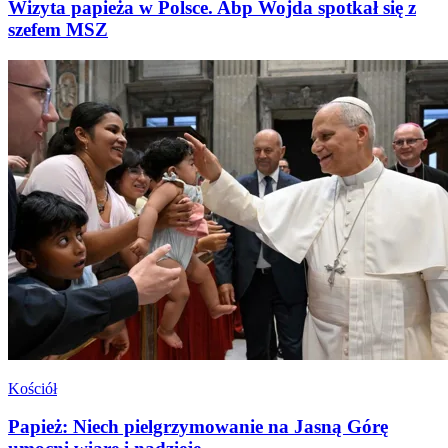
Wizyta papieża w Polsce. Abp Wojda spotkał się z
szefem MSZ
Kościół
Papież: Niech pielgrzymowanie na Jasną Górę