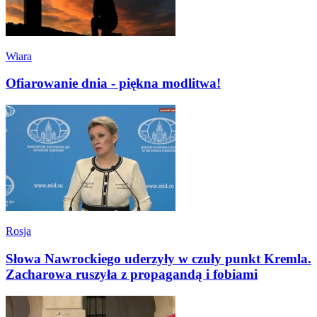
Wiara
Ofiarowanie dnia - piękna modlitwa!
Rosja
Słowa Nawrockiego uderzyły w czuły punkt Kremla.
Zacharowa ruszyła z propagandą i fobiami