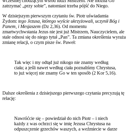
wcześniej chodzącym wśród ludzi Mistrzem. Nie można Go
zatrzymać „przy sobie”, natomiast trzeba pójść do Niego.
W dzisiejszym pierwszym czytaniu św. Piotr uświadamia
Żydom:
tego Jezusa, którego wyście ukrzyżowali, uczynił Bóg i
Panem, i Mesjaszem
(Dz 2,36). Od momentu
zmartwychwstania Jezus nie jest już Mistrzem, Nauczycielem, ale
stale odnosi się do niego tytuł „Pan”. Ta zmiana określenia wyraża
zmianę relacji, o czym pisze św. Paweł:
Tak więc i my odtąd już nikogo nie znamy według
ciała; a jeśli nawet według ciała poznaliśmy Chrystusa,
to już więcej nie znamy Go w ten sposób (2 Kor 5,16).
Dalsze określenia z dzisiejszego pierwszego czytania precyzują tę
relację:
Nawróćcie się – powiedział do nich Piotr – i niech
każdy z was ochrzci się w imię Jezusa Chrystusa na
odpuszczenie grzechów waszych, a weźmiecie w darze