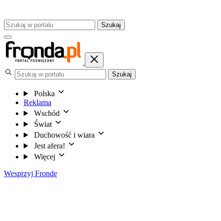
Szukaj
Szukaj
Polska
Reklama
Wschód
Świat
Duchowość i wiara
Jest afera!
Więcej
Wesprzyj Frondę