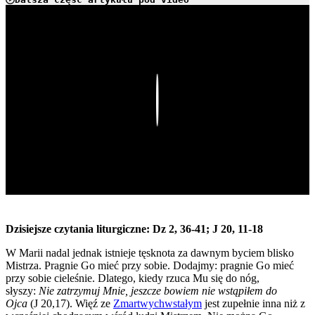
Play
Dzisiejsze czytania liturgiczne: Dz 2, 36-41; J 20, 11-18
W Marii nadal jednak istnieje tęsknota za dawnym byciem blisko
Mistrza. Pragnie Go mieć przy sobie. Dodajmy: pragnie Go mieć
przy sobie cieleśnie. Dlatego, kiedy rzuca Mu się do nóg,
słyszy:
Nie zatrzymuj Mnie, jeszcze bowiem nie wstąpiłem do
Ojca
(J 20,17). Więź ze
Zmartwychwstałym
jest zupełnie inna niż z