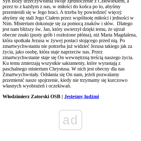
Syn Boży urzeczywistnia swoje zjednoczenie z Człowiekiem, a
przez to z każdym z nas, w miłości do końca po to, abyśmy
przemienili się w Jego braci. A trzeba by powiedzieć więcej:
abyśmy się stali Jego Ciałem przez wspólnotę miłości i jedności w
Nim. Misterium dokonuje się za pomocą znaków i słów. Dlatego
jest nam bliższy św. Jan, który uwierzył dzięki temu, że ujrzał
obecne znaki (pusty grób i rozłożone płótna), niż Maria Magdalena,
która spotkała Jezusa w żywej postaci stojącego przed nią. Po
zmartwychwstaniu nie potrzeba już widzieć Jezusa takiego jak za
życia, jako osobę, która staje naprzeciw nas. Przez
zmartwychwstanie staje się On wewnętrzną treścią naszego życia.
Ku temu zmierzają wszystkie sakramenty, które wyrastają z
paschalnego misterium Chrystusa. W nich jest obecny dla nas
Zmartwychwstały. Odsłania się On nam, jeżeli pozwalamy
przemienić nasze spojrzenie, kiedy nie trzymamy się kurczowo
własnych wyobrażeń i oczekiwań.
Włodzimierz Zatorski OSB |
Jesteśmy ludźmi
ad