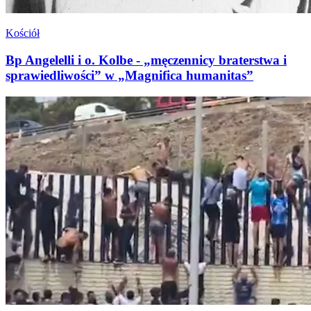
Kościół
Bp Angelelli i o. Kolbe - „męczennicy braterstwa i
sprawiedliwości” w „Magnifica humanitas”