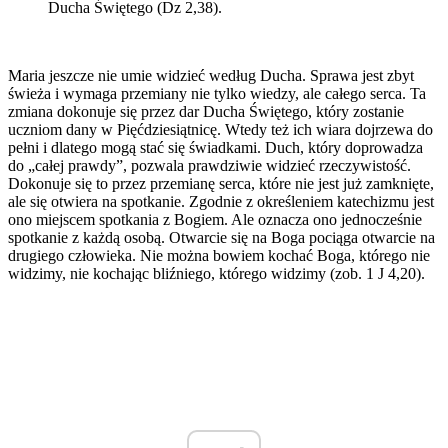
Ducha Świętego (Dz 2,38).
Maria jeszcze nie umie widzieć według Ducha. Sprawa jest zbyt
świeża i wymaga przemiany nie tylko wiedzy, ale całego serca. Ta
zmiana dokonuje się przez dar Ducha Świętego, który zostanie
uczniom dany w Pięćdziesiątnicę. Wtedy też ich wiara dojrzewa do
pełni i dlatego mogą stać się świadkami. Duch, który doprowadza
do „całej prawdy”, pozwala prawdziwie widzieć rzeczywistość.
Dokonuje się to przez przemianę serca, które nie jest już zamknięte,
ale się otwiera na spotkanie. Zgodnie z określeniem katechizmu jest
ono miejscem spotkania z Bogiem. Ale oznacza ono jednocześnie
spotkanie z każdą osobą. Otwarcie się na Boga pociąga otwarcie na
drugiego człowieka. Nie można bowiem kochać Boga, którego nie
widzimy, nie kochając bliźniego, którego widzimy (zob. 1 J 4,20).