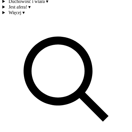
Duchowość i wiara
▾
Jest afera!
▾
Więcej
▾