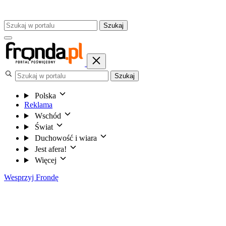
Szukaj
Szukaj
Polska
Reklama
Wschód
Świat
Duchowość i wiara
Jest afera!
Więcej
Wesprzyj Frondę