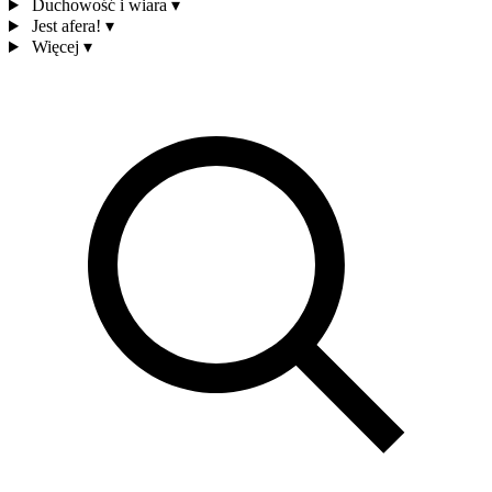
Duchowość i wiara
▾
Jest afera!
▾
Więcej
▾