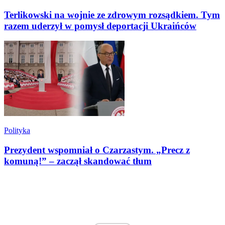
Terlikowski na wojnie ze zdrowym rozsądkiem. Tym
razem uderzył w pomysł deportacji Ukraińców
Polityka
Prezydent wspomniał o Czarzastym. „Precz z
komuną!” – zaczął skandować tłum