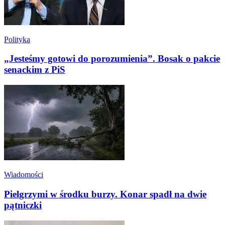
Polityka
„Jesteśmy gotowi do porozumienia”. Bosak o pakcie
senackim z PiS
Wiadomości
Pielgrzymi w środku burzy. Konar spadł na dwie
pątniczki