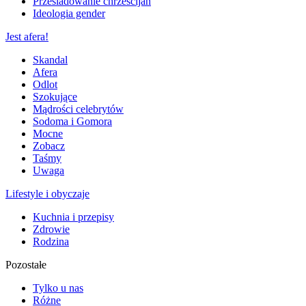
Prześladowanie chrześcijan
Ideologia gender
Jest afera!
Skandal
Afera
Odlot
Szokujące
Mądrości celebrytów
Sodoma i Gomora
Mocne
Zobacz
Taśmy
Uwaga
Lifestyle i obyczaje
Kuchnia i przepisy
Zdrowie
Rodzina
Pozostałe
Tylko u nas
Różne