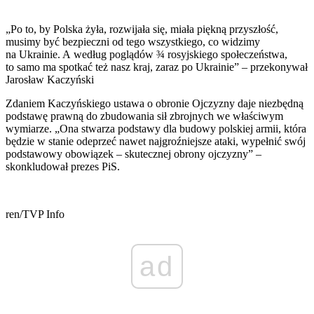
„Po to, by Polska żyła, rozwijała się, miała piękną przyszłość,
musimy być bezpieczni od tego wszystkiego, co widzimy
na Ukrainie. A według poglądów ¾ rosyjskiego społeczeństwa,
to samo ma spotkać też nasz kraj, zaraz po Ukrainie” – przekonywał
Jarosław Kaczyński
Zdaniem Kaczyńskiego ustawa o obronie Ojczyzny daje niezbędną
podstawę prawną do zbudowania sił zbrojnych we właściwym
wymiarze. „Ona stwarza podstawy dla budowy polskiej armii, która
będzie w stanie odeprzeć nawet najgroźniejsze ataki, wypełnić swój
podstawowy obowiązek – skutecznej obrony ojczyzny” –
skonkludował prezes PiS.
ren/TVP Info
ad