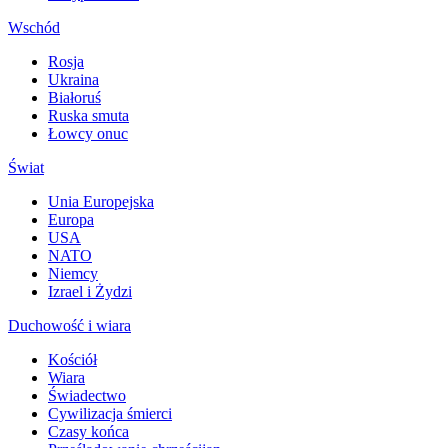
Wschód
Rosja
Ukraina
Białoruś
Ruska smuta
Łowcy onuc
Świat
Unia Europejska
Europa
USA
NATO
Niemcy
Izrael i Żydzi
Duchowość i wiara
Kościół
Wiara
Świadectwo
Cywilizacja śmierci
Czasy końca