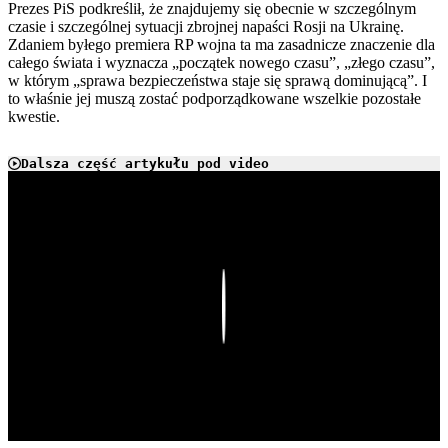
Prezes PiS podkreślił, że znajdujemy się obecnie w szczególnym
czasie i szczególnej sytuacji zbrojnej napaści Rosji na Ukrainę.
Zdaniem byłego premiera RP wojna ta ma zasadnicze znaczenie dla
całego świata i wyznacza „początek nowego czasu”, „złego czasu”,
w którym „sprawa bezpieczeństwa staje się sprawą dominującą”. I
to właśnie jej muszą zostać podporządkowane wszelkie pozostałe
kwestie.
Dalsza część artykułu pod video
Play