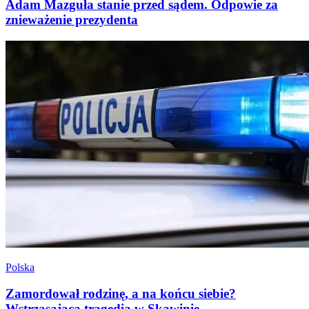
Adam Mazguła stanie przed sądem. Odpowie za
znieważenie prezydenta
Polska
Zamordował rodzinę, a na końcu siebie?
Wstrząsająca tragedia w Skawinie