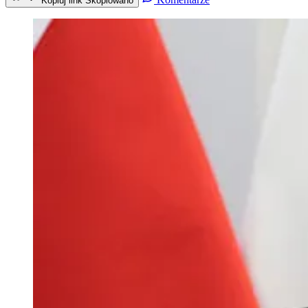
Kopiuj link
Skopiowano