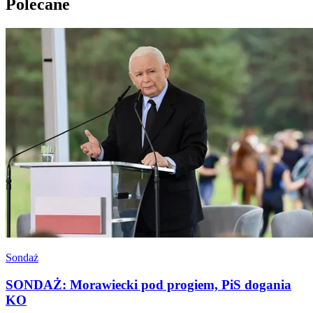
Polecane
Sondaż
SONDAŻ: Morawiecki pod progiem, PiS dogania
KO