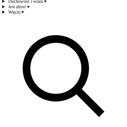
Duchowość i wiara
▾
Jest afera!
▾
Więcej
▾