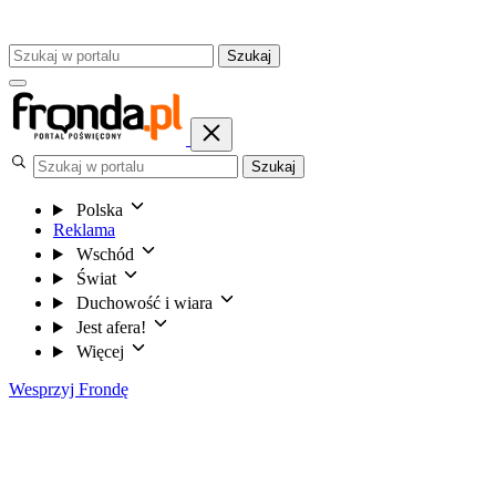
Szukaj
Szukaj
Polska
Reklama
Wschód
Świat
Duchowość i wiara
Jest afera!
Więcej
Wesprzyj Frondę