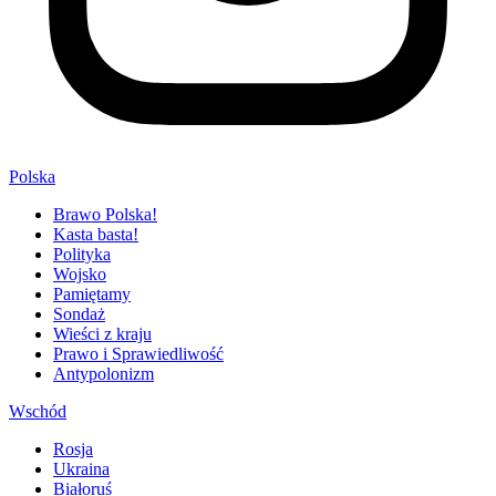
Polska
Brawo Polska!
Kasta basta!
Polityka
Wojsko
Pamiętamy
Sondaż
Wieści z kraju
Prawo i Sprawiedliwość
Antypolonizm
Wschód
Rosja
Ukraina
Białoruś