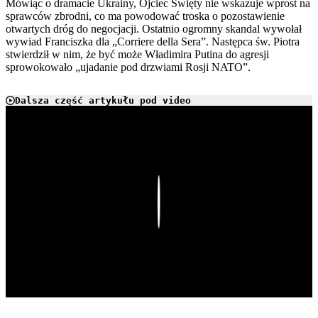
Mówiąc o dramacie Ukrainy, Ojciec Święty nie wskazuje wprost na
sprawców zbrodni, co ma powodować troska o pozostawienie
otwartych dróg do negocjacji. Ostatnio ogromny skandal wywołał
wywiad Franciszka dla „Corriere della Sera”. Następca św. Piotra
stwierdził w nim, że być może Władimira Putina do agresji
sprowokowało „ujadanie pod drzwiami Rosji NATO”.
Dalsza część artykułu pod video
Play