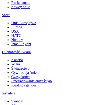
Ruska smuta
Łowcy onuc
Świat
Unia Europejska
Europa
USA
NATO
Niemcy
Izrael i Żydzi
Duchowość i wiara
Kościół
Wiara
Świadectwo
Cywilizacja śmierci
Czasy końca
Prześladowanie chrześcijan
Ideologia gender
Jest afera!
Skandal