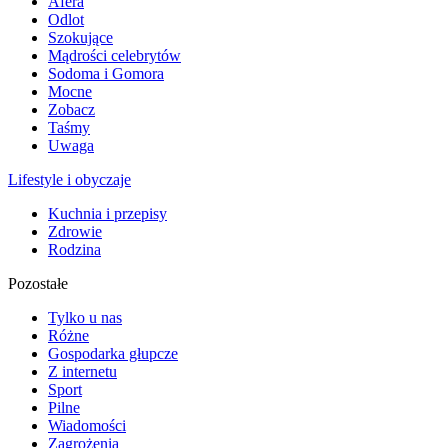
Afera
Odlot
Szokujące
Mądrości celebrytów
Sodoma i Gomora
Mocne
Zobacz
Taśmy
Uwaga
Lifestyle i obyczaje
Kuchnia i przepisy
Zdrowie
Rodzina
Pozostałe
Tylko u nas
Różne
Gospodarka głupcze
Z internetu
Sport
Pilne
Wiadomości
Zagrożenia