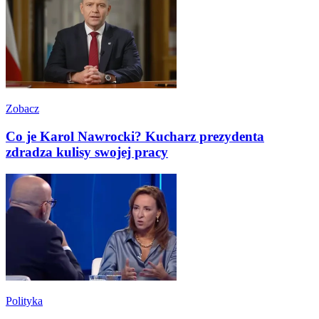
Zobacz
Co je Karol Nawrocki? Kucharz prezydenta
zdradza kulisy swojej pracy
Polityka