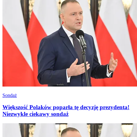
Sondaż
Większość Polaków poparła tę decyzję prezydenta!
Niezwykle ciekawy sondaż