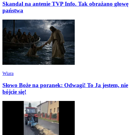
Skandal na antenie TVP Info. Tak obrażano głowę
państwa
Wiara
Słowo Boże na poranek: Odwagi! To Ja jestem, nie
bójcie się!