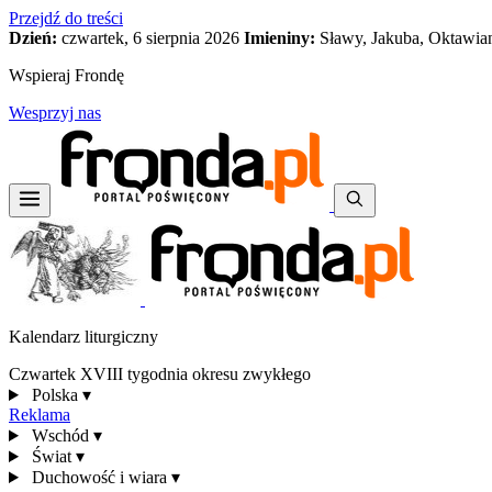
Przejdź do treści
Dzień:
czwartek, 6 sierpnia 2026
Imieniny:
Sławy, Jakuba, Oktawia
Wspieraj Frondę
Wesprzyj nas
Kalendarz liturgiczny
Czwartek XVIII tygodnia okresu zwykłego
Polska
▾
Reklama
Wschód
▾
Świat
▾
Duchowość i wiara
▾