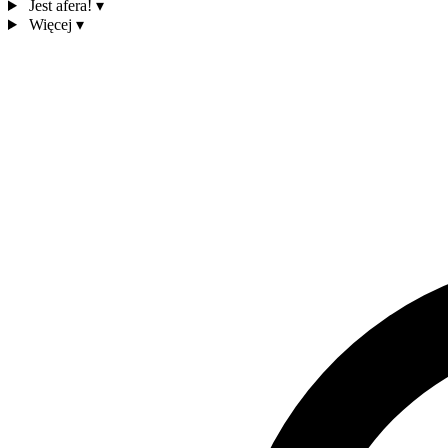
Jest afera!
▾
Więcej
▾