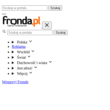
Szukaj
Szukaj
Polska
Reklama
Wschód
Świat
Duchowość i wiara
Jest afera!
Więcej
Wesprzyj Frondę