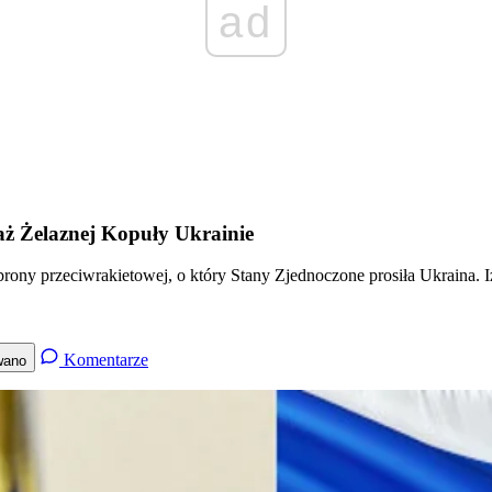
ad
daż Żelaznej Kopuły Ukrainie
obrony przeciwrakietowej, o który Stany Zjednoczone prosiła Ukraina. I
Komentarze
wano