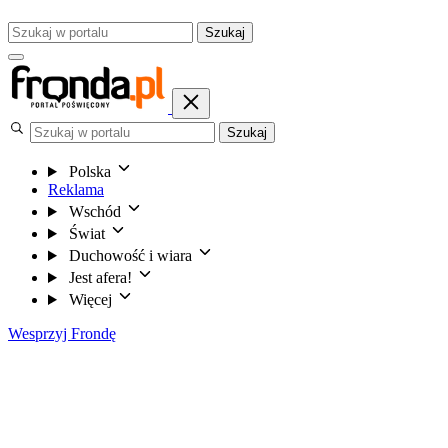
Szukaj
Szukaj
Polska
Reklama
Wschód
Świat
Duchowość i wiara
Jest afera!
Więcej
Wesprzyj Frondę