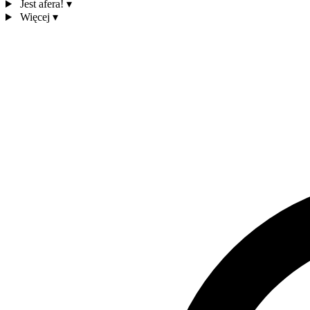
Jest afera!
▾
Więcej
▾