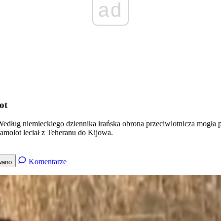
ad
ot
. Według niemieckiego dziennika irańska obrona przeciwlotnicza mogła 
molot leciał z Teheranu do Kijowa.
Komentarze
wano