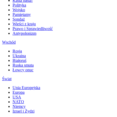
Kasta basta!
Polityka
Wojsko
Pamiętamy
Sondaż
Wieści z kraju
Prawo i Sprawiedliwość
Antypolonizm
Wschód
Rosja
Ukraina
Białoruś
Ruska smuta
Łowcy onuc
Świat
Unia Europejska
Europa
USA
NATO
Niemcy
Izrael i Żydzi