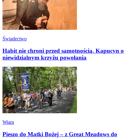
Świadectwo
Habit nie chroni przed samotnością. Kapucyn o
niewidzialnym krzyżu powołania
Wiara
Pieszo do Matki Bożej – z Great Meadows do