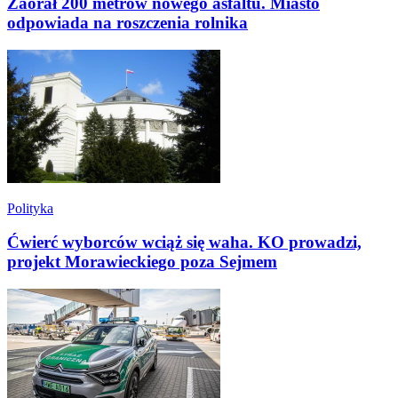
Zaorał 200 metrów nowego asfaltu. Miasto
odpowiada na roszczenia rolnika
Polityka
Ćwierć wyborców wciąż się waha. KO prowadzi,
projekt Morawieckiego poza Sejmem