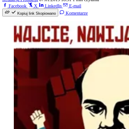
Facebook
X
LinkedIn
E-mail
Komentarze
Kopiuj link
Skopiowano