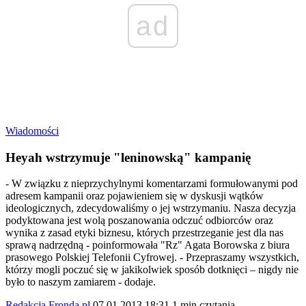
ad
Wiadomości
Heyah wstrzymuje "leninowską" kampanię
- W związku z nieprzychylnymi komentarzami formułowanymi pod
adresem kampanii oraz pojawieniem się w dyskusji wątków
ideologicznych, zdecydowaliśmy o jej wstrzymaniu. Nasza decyzja
podyktowana jest wolą poszanowania odczuć odbiorców oraz
wynika z zasad etyki biznesu, których przestrzeganie jest dla nas
sprawą nadrzędną - poinformowała "Rz" Agata Borowska z biura
prasowego Polskiej Telefonii Cyfrowej. - Przepraszamy wszystkich,
którzy mogli poczuć się w jakikolwiek sposób dotknięci – nigdy nie
było to naszym zamiarem - dodaje.
Redakcja Fronda.pl
07.01.2013 18:31
1 min czytania