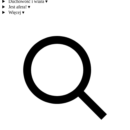
Duchowość i wiara
▾
Jest afera!
▾
Więcej
▾