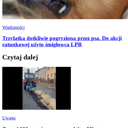
Wiadomości
Trzylatka dotkliwie pogryziona przez psa. Do akcji
ratunkowej użyto śmigłowca LPR
Czytaj dalej
Uwaga