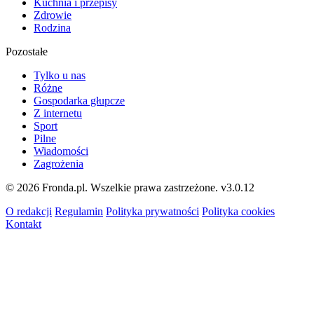
Kuchnia i przepisy
Zdrowie
Rodzina
Pozostałe
Tylko u nas
Różne
Gospodarka głupcze
Z internetu
Sport
Pilne
Wiadomości
Zagrożenia
© 2026 Fronda.pl. Wszelkie prawa zastrzeżone.
v3.0.12
O redakcji
Regulamin
Polityka prywatności
Polityka cookies
Kontakt