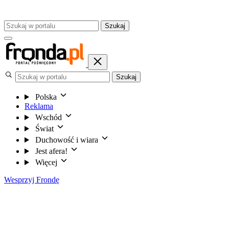
Szukaj
Szukaj
Polska
Reklama
Wschód
Świat
Duchowość i wiara
Jest afera!
Więcej
Wesprzyj Frondę