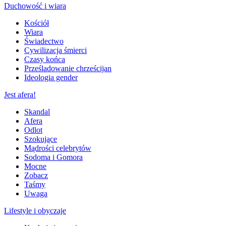
Duchowość i wiara
Kościół
Wiara
Świadectwo
Cywilizacja śmierci
Czasy końca
Prześladowanie chrześcijan
Ideologia gender
Jest afera!
Skandal
Afera
Odlot
Szokujące
Mądrości celebrytów
Sodoma i Gomora
Mocne
Zobacz
Taśmy
Uwaga
Lifestyle i obyczaje