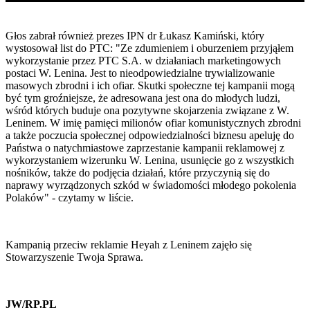
Głos zabrał również prezes IPN dr Łukasz Kamiński, który
wystosował list do PTC: "Ze zdumieniem i oburzeniem przyjąłem
wykorzystanie przez PTC S.A. w działaniach marketingowych
postaci W. Lenina. Jest to nieodpowiedzialne trywializowanie
masowych zbrodni i ich ofiar. Skutki społeczne tej kampanii mogą
być tym groźniejsze, że adresowana jest ona do młodych ludzi,
wśród których buduje ona pozytywne skojarzenia związane z W.
Leninem. W imię pamięci milionów ofiar komunistycznych zbrodni
a także poczucia społecznej odpowiedzialności biznesu apeluję do
Państwa o natychmiastowe zaprzestanie kampanii reklamowej z
wykorzystaniem wizerunku W. Lenina, usunięcie go z wszystkich
nośników, także do podjęcia działań, które przyczynią się do
naprawy wyrządzonych szkód w świadomości młodego pokolenia
Polaków" - czytamy w liście.
Kampanią przeciw reklamie Heyah z Leninem zajęło się
Stowarzyszenie Twoja Sprawa.
JW/RP.PL