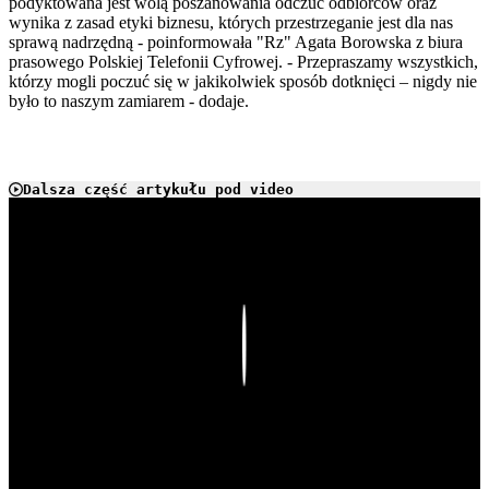
podyktowana jest wolą poszanowania odczuć odbiorców oraz
wynika z zasad etyki biznesu, których przestrzeganie jest dla nas
sprawą nadrzędną - poinformowała "Rz" Agata Borowska z biura
prasowego Polskiej Telefonii Cyfrowej. - Przepraszamy wszystkich,
którzy mogli poczuć się w jakikolwiek sposób dotknięci – nigdy nie
było to naszym zamiarem - dodaje.
Dalsza część artykułu pod video
Play