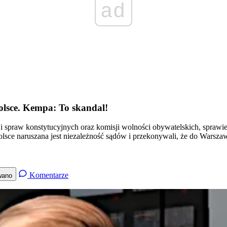
ad
olsce. Kempa: To skandal!
i spraw konstytucyjnych oraz komisji wolności obywatelskich, sprawied
olsce naruszana jest niezależność sądów i przekonywali, że do Warsz
Komentarze
wano