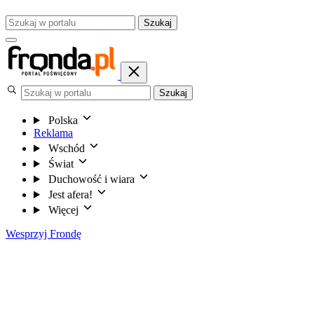
Szukaj
Szukaj
Polska
Reklama
Wschód
Świat
Duchowość i wiara
Jest afera!
Więcej
Wesprzyj Frondę