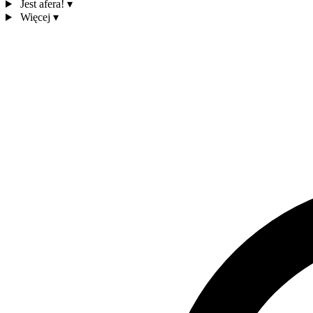
Jest afera!
▾
Więcej
▾