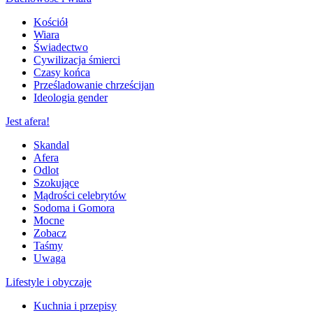
Kościół
Wiara
Świadectwo
Cywilizacja śmierci
Czasy końca
Prześladowanie chrześcijan
Ideologia gender
Jest afera!
Skandal
Afera
Odlot
Szokujące
Mądrości celebrytów
Sodoma i Gomora
Mocne
Zobacz
Taśmy
Uwaga
Lifestyle i obyczaje
Kuchnia i przepisy