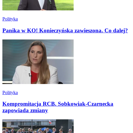
Polityka
Panika w KO! Konieczyńska zawieszona. Co dalej?
Polityka
Kompromitacja RCB. Sobkowiak-Czarnecka
zapowiada zmiany