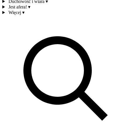
Duchowość i wiara
▾
Jest afera!
▾
Więcej
▾