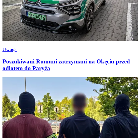
Uwaga
Poszukiwani Rumuni zatrzymani na Okęciu przed
odlotem do Paryża