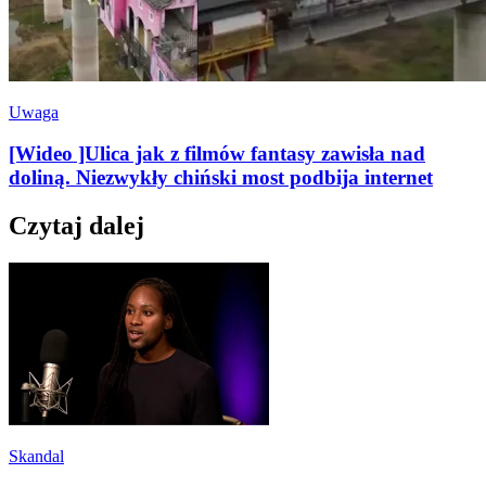
Uwaga
[Wideo ]Ulica jak z filmów fantasy zawisła nad
doliną. Niezwykły chiński most podbija internet
Czytaj dalej
Skandal