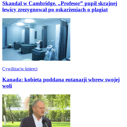
Skandal w Cambridge. „Profesor” pupil skrajnej
lewicy zrezygnował po oskarżeniach o plagiat
Cywilizacja śmierci
Kanada: kobieta poddana eutanazji wbrew swojej
woli