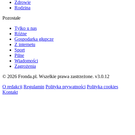
Zdrowie
Rodzina
Pozostałe
Tylko u nas
Różne
Gospodarka głupcze
Z internetu
Sport
Pilne
Wiadomości
Zagrożenia
© 2026 Fronda.pl. Wszelkie prawa zastrzeżone.
v3.0.12
O redakcji
Regulamin
Polityka prywatności
Polityka cookies
Kontakt