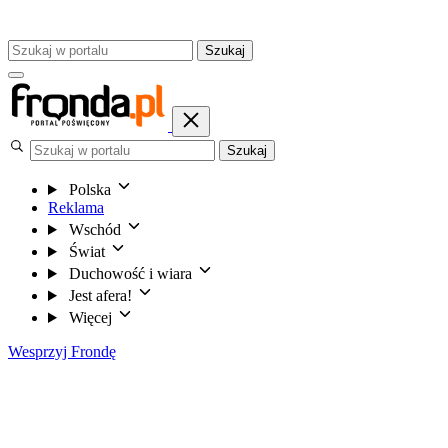
Szukaj
Szukaj
Polska
Reklama
Wschód
Świat
Duchowość i wiara
Jest afera!
Więcej
Wesprzyj Frondę