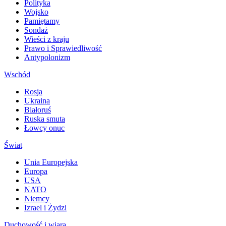
Polityka
Wojsko
Pamiętamy
Sondaż
Wieści z kraju
Prawo i Sprawiedliwość
Antypolonizm
Wschód
Rosja
Ukraina
Białoruś
Ruska smuta
Łowcy onuc
Świat
Unia Europejska
Europa
USA
NATO
Niemcy
Izrael i Żydzi
Duchowość i wiara