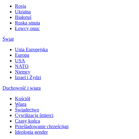
Rosja
Ukraina
Białoruś
Ruska smuta
Łowcy onuc
Świat
Unia Europejska
Europa
USA
NATO
Niemcy
Izrael i Żydzi
Duchowość i wiara
Kościół
Wiara
Świadectwo
Cywilizacja śmierci
Czasy końca
Prześladowanie chrześcijan
Ideologia gender