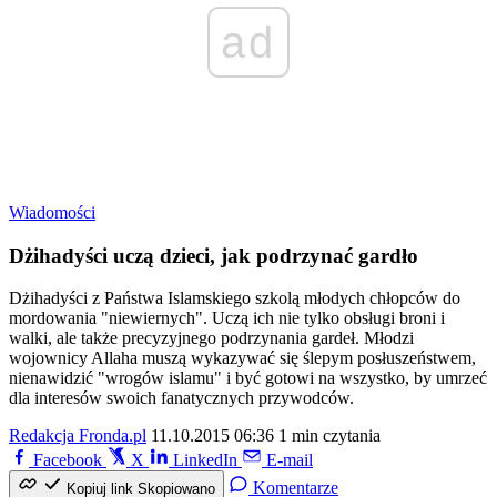
ad
Wiadomości
Dżihadyści uczą dzieci, jak podrzynać gardło
Dżihadyści z Państwa Islamskiego szkolą młodych chłopców do
mordowania "niewiernych". Uczą ich nie tylko obsługi broni i
walki, ale także precyzyjnego podrzynania gardeł. Młodzi
wojownicy Allaha muszą wykazywać się ślepym posłuszeństwem,
nienawidzić "wrogów islamu" i być gotowi na wszystko, by umrzeć
dla interesów swoich fanatycznych przywodców.
Redakcja Fronda.pl
11.10.2015 06:36
1 min czytania
Facebook
X
LinkedIn
E-mail
Komentarze
Kopiuj link
Skopiowano