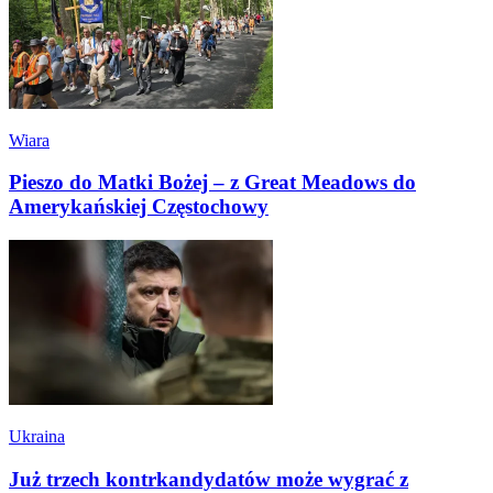
Wiara
Pieszo do Matki Bożej – z Great Meadows do
Amerykańskiej Częstochowy
Ukraina
Już trzech kontrkandydatów może wygrać z