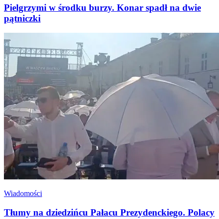
Pielgrzymi w środku burzy. Konar spadł na dwie
pątniczki
Wiadomości
Tłumy na dziedzińcu Pałacu Prezydenckiego. Polacy