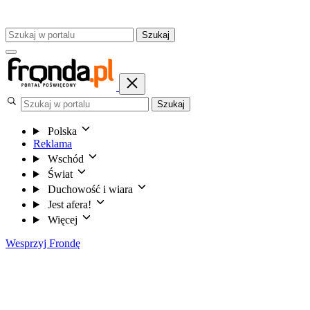
Szukaj
Szukaj
Polska
Reklama
Wschód
Świat
Duchowość i wiara
Jest afera!
Więcej
Wesprzyj Frondę