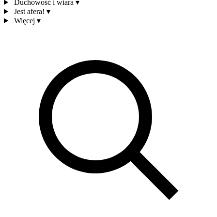
Duchowość i wiara
▾
Jest afera!
▾
Więcej
▾