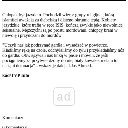
Chłopak był jazydem. Pochodził więc z grupy religijnej, którą
islamiści uważają za diabelską i dlatego okrutnie tępią. Kobiety
jazydzkie, które trafią w ręce ISIS, kończą zwykle jako niewolnice
seksualne. Mężczyźni są po prostu mordowani, chłopcy brani w
niewolę i przyuczani do mordów.
"Uczyli nas jak podrzynać gardła i wysadzać w powietrze.
Kładliśmy rękę na czole, odchylaliśmy do tyłu i przykładaliśmy nóż
do gardła. Obwiązywali nas linką w pasie i mówili, że jeśli
pociągniemy za przytwierdzony do niej biały kawałek metalu to
nastąpi detonacja" - wskazuje dalej al-Jas Ahmed.
kad/TVP Info
ad
Komentarze
0 komentarzy