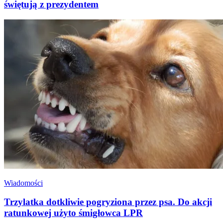
świętują z prezydentem
Wiadomości
Trzylatka dotkliwie pogryziona przez psa. Do akcji
ratunkowej użyto śmigłowca LPR