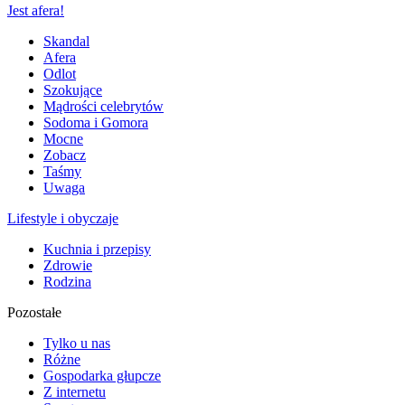
Jest afera!
Skandal
Afera
Odlot
Szokujące
Mądrości celebrytów
Sodoma i Gomora
Mocne
Zobacz
Taśmy
Uwaga
Lifestyle i obyczaje
Kuchnia i przepisy
Zdrowie
Rodzina
Pozostałe
Tylko u nas
Różne
Gospodarka głupcze
Z internetu