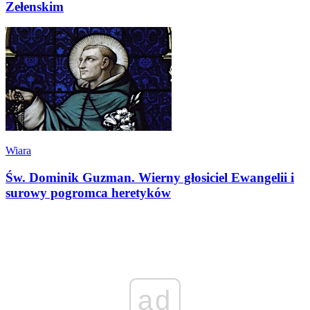
Zełenskim
Wiara
Św. Dominik Guzman. Wierny głosiciel Ewangelii i
surowy pogromca heretyków
ad