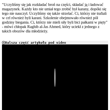
"Uczyliśmy się jak rozkładać broń na części, składać ją i ładować
magazynek. Każdy kto nie umiał tego zrobić był karany, dopóki się
tego nie nauczył. Uczyliśmy się także strzelać. Ci, którzy nie trafiali
w cel również byli karani. Szkolenie obejmowało również pół
godziny biegania. Ci, którzy nie mieli siły byli bici pałkami w pięty"
- mówi chłopak Raghib al-Jas Ahmed, który uciekł z jednego z
takich obozów dla młodzieży.
Dalsza część artykułu pod video
Play