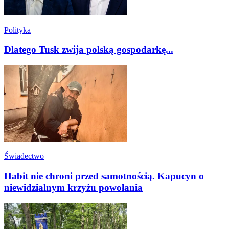
Polityka
Dlatego Tusk zwija polską gospodarkę...
Świadectwo
Habit nie chroni przed samotnością. Kapucyn o
niewidzialnym krzyżu powołania