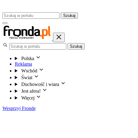
Szukaj
Szukaj
Polska
Reklama
Wschód
Świat
Duchowość i wiara
Jest afera!
Więcej
Wesprzyj Frondę