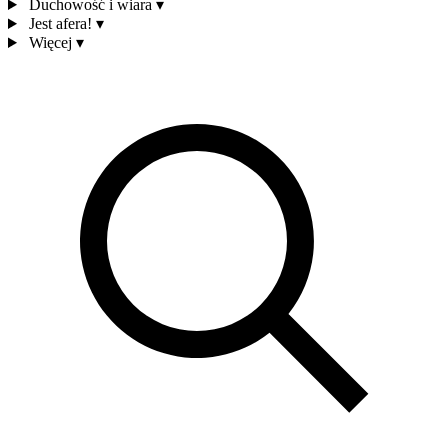
Duchowość i wiara
▾
Jest afera!
▾
Więcej
▾