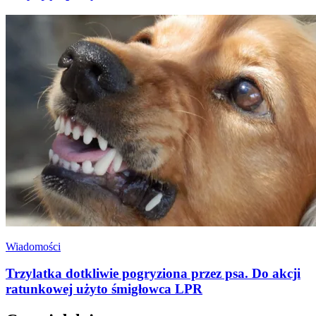
Wiadomości
Trzylatka dotkliwie pogryziona przez psa. Do akcji
ratunkowej użyto śmigłowca LPR