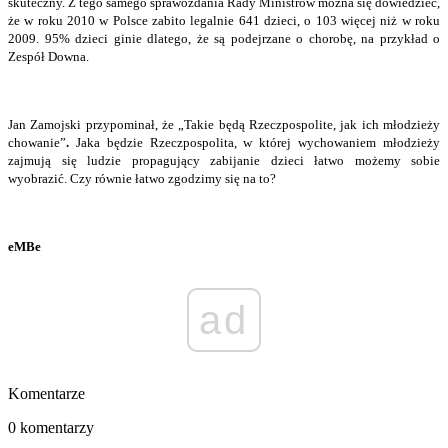
skuteczny. Z tego samego sprawozdania Rady Ministrów można się dowiedzieć,
że w roku 2010 w Polsce zabito legalnie 641 dzieci, o 103 więcej niż w roku
2009. 95% dzieci ginie dlatego, że są podejrzane o chorobę, na przykład o
Zespół Downa.
Jan Zamojski przypominał, że „Takie będą Rzeczpospolite, jak ich młodzieży
chowanie”
.
Jaka będzie Rzeczpospolita, w której wychowaniem młodzieży
zajmują się ludzie propagujący zabijanie dzieci łatwo możemy sobie
wyobrazić. Czy równie łatwo zgodzimy się na to?
eMBe
ad
Komentarze
0 komentarzy