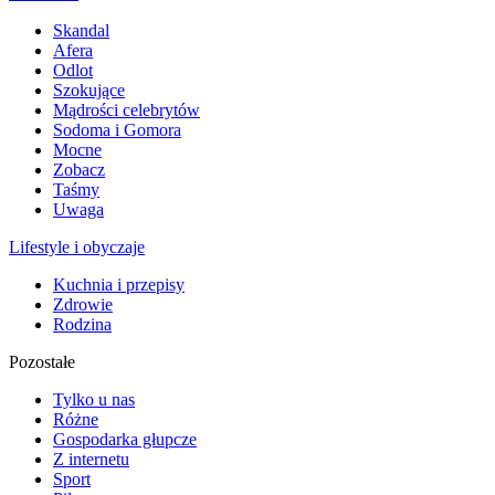
Skandal
Afera
Odlot
Szokujące
Mądrości celebrytów
Sodoma i Gomora
Mocne
Zobacz
Taśmy
Uwaga
Lifestyle i obyczaje
Kuchnia i przepisy
Zdrowie
Rodzina
Pozostałe
Tylko u nas
Różne
Gospodarka głupcze
Z internetu
Sport