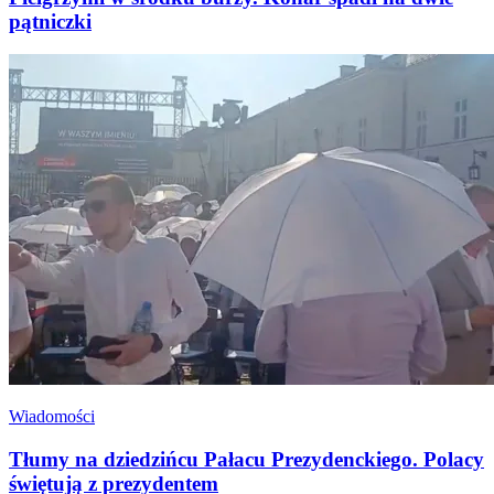
pątniczki
Wiadomości
Tłumy na dziedzińcu Pałacu Prezydenckiego. Polacy
świętują z prezydentem