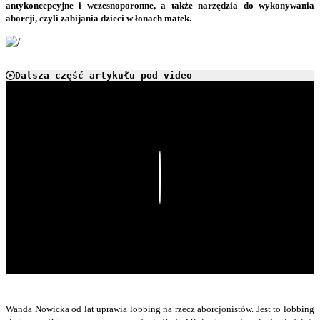
antykoncepcyjne i wczesnoporonne, a także narzędzia do wykonywania
aborcji, czyli zabijania dzieci w łonach matek.
Dalsza część artykułu pod video
Play
Wanda Nowicka od lat uprawia lobbing na rzecz aborcjonistów. Jest to lobbing