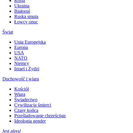
Rosja
Ukraina
Białoruś
Ruska smuta
Łowcy onuc
Świat
Unia Europejska
Europa
USA
NATO
Niemcy
Izrael i Żydzi
Duchowość i wiara
Kościół
Wiara
Świadectwo
Cywilizacja śmierci
Czasy końca
Prześladowanie chrześcijan
Ideologia gender
Jest afera!