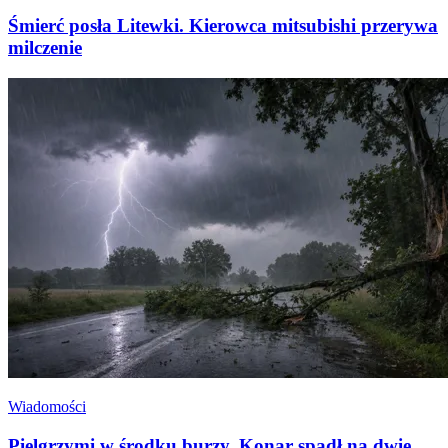
Śmierć posła Litewki. Kierowca mitsubishi przerywa
milczenie
Wiadomości
Pielgrzymi w środku burzy. Konar spadł na dwie