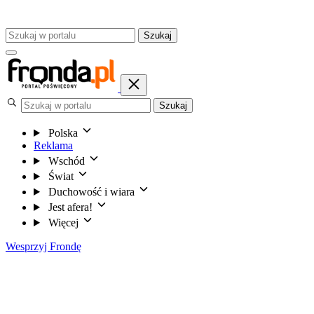
Szukaj
Szukaj
Polska
Reklama
Wschód
Świat
Duchowość i wiara
Jest afera!
Więcej
Wesprzyj Frondę