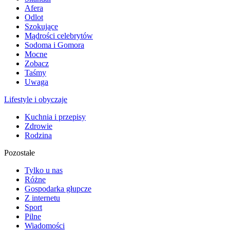
Afera
Odlot
Szokujące
Mądrości celebrytów
Sodoma i Gomora
Mocne
Zobacz
Taśmy
Uwaga
Lifestyle i obyczaje
Kuchnia i przepisy
Zdrowie
Rodzina
Pozostałe
Tylko u nas
Różne
Gospodarka głupcze
Z internetu
Sport
Pilne
Wiadomości