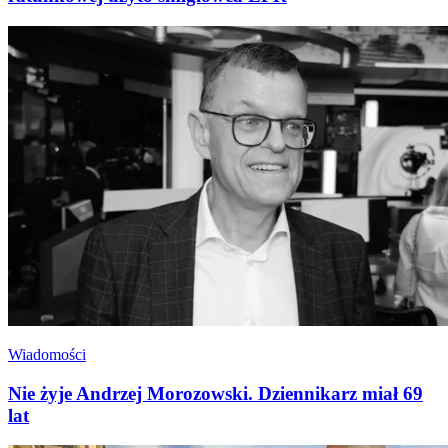
Wiadomości
Nie żyje Andrzej Morozowski. Dziennikarz miał 69
lat