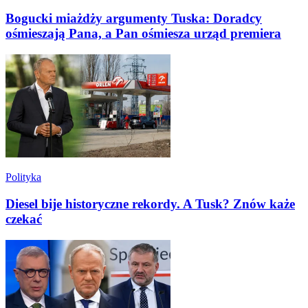
Bogucki miażdży argumenty Tuska: Doradcy
ośmieszają Pana, a Pan ośmiesza urząd premiera
Polityka
Diesel bije historyczne rekordy. A Tusk? Znów każe
czekać