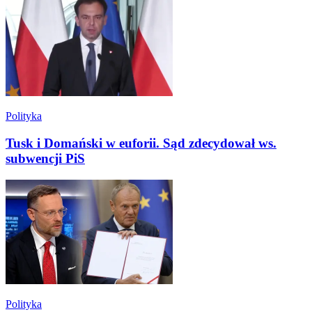
Polityka
Tusk i Domański w euforii. Sąd zdecydował ws.
subwencji PiS
Polityka