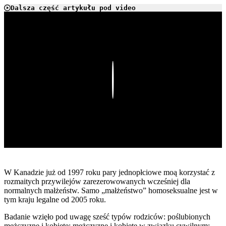
Dalsza część artykułu pod video
Play
W Kanadzie już od 1997 roku pary jednopłciowe moą korzystać z
rozmaitych przywilejów zarezerowowanych wcześniej dla
normalnych małżeństw. Samo „małżeństwo” homoseksualne jest w
tym kraju legalne od 2005 roku.
Badanie wzięło pod uwagę sześć typów rodziców: poślubionych
mężczyznę i kobietę; mężczyznę i kobietę w związku cywilnym;