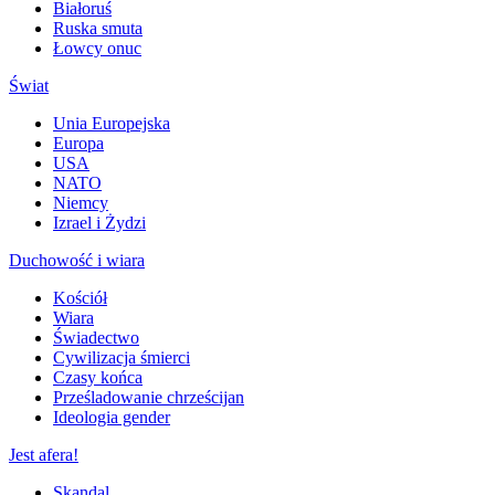
Białoruś
Ruska smuta
Łowcy onuc
Świat
Unia Europejska
Europa
USA
NATO
Niemcy
Izrael i Żydzi
Duchowość i wiara
Kościół
Wiara
Świadectwo
Cywilizacja śmierci
Czasy końca
Prześladowanie chrześcijan
Ideologia gender
Jest afera!
Skandal