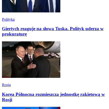
Polityka
Giertych reaguje na słowa Tuska. Polityk uderza w
prokuraturę
Rosja
Korea Północna rozmieszcza jednostkę rakietową w
Rosji