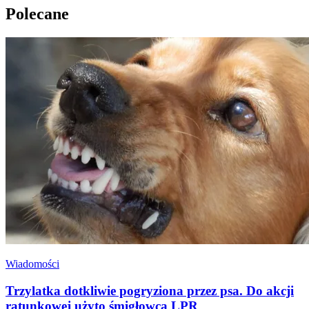
Polecane
Wiadomości
Trzylatka dotkliwie pogryziona przez psa. Do akcji
ratunkowej użyto śmigłowca LPR