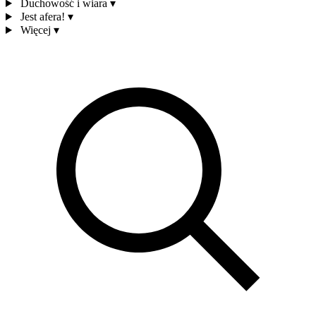
Duchowość i wiara
▾
Jest afera!
▾
Więcej
▾