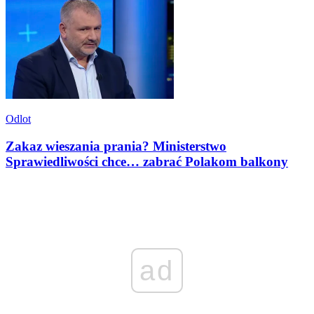
Odlot
Zakaz wieszania prania? Ministerstwo
Sprawiedliwości chce… zabrać Polakom balkony
ad