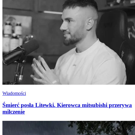
Wiadomości
Śmierć posła Litewki. Kierowca mitsubishi przerywa
milczenie