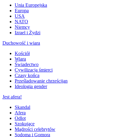
Unia Europejska
Europa
USA
NATO
Niemcy
Izrael i Żydzi
Duchowość i wiara
Kościół
Wiara
Świadectwo
Cywilizacja śmierci
Czasy końca
Prześladowanie chrześcijan
Ideologia gender
Jest afera!
Skandal
Afera
Odlot
Szokujące
Mądrości celebrytów
Sodoma i Gomora