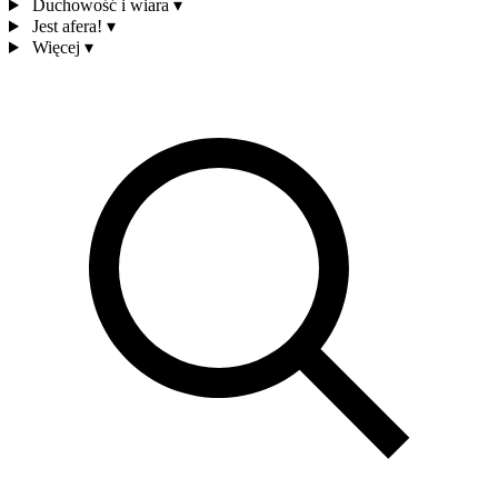
Duchowość i wiara
▾
Jest afera!
▾
Więcej
▾