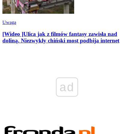
Uwaga
[Wideo ]Ulica jak z filmów fantasy zawisła nad
doliną. Niezwykły chiński most podbija internet
ad