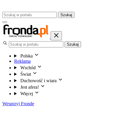
Szukaj
Szukaj
Polska
Reklama
Wschód
Świat
Duchowość i wiara
Jest afera!
Więcej
Wesprzyj Frondę