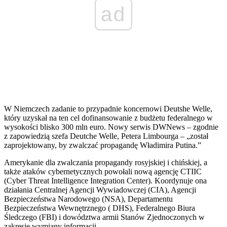
ad
W Niemczech zadanie to przypadnie koncernowi Deutshe Welle,
który uzyskał na ten cel dofinansowanie z budżetu federalnego w
wysokości blisko 300 mln euro. Nowy serwis DWNews – zgodnie
z zapowiedzią szefa Deutche Welle, Petera Limbourga – „został
zaprojektowany, by zwalczać propagandę Władimira Putina.”
Amerykanie dla zwalczania propagandy rosyjskiej i chińskiej, a
także ataków cybernetycznych powołali nową agencję CTIIC
(Cyber Threat Intelligence Integration Center). Koordynuje ona
działania Centralnej Agencji Wywiadowczej (CIA), Agencji
Bezpieczeństwa Narodowego (NSA), Departamentu
Bezpieczeństwa Wewnętrznego ( DHS), Federalnego Biura
Śledczego (FBI) i dowództwa armii Stanów Zjednoczonych w
zakresie wymiany informacji.