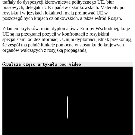
trafiały do dyspozycji kierownictwa politycznego UE, biur
prasowych, delegatur UE i państw członkowskich. Materiały po
rosyjsku i w językach lokalnych mają promować UE w
poszczególnych krajach członkowskich, a także wśród Rosjan.
Zdaniem krytyków. m.in. dyplomatów z Europy Wschodniej, kraje
UE są na przegranej pozycji w konfrontacji z rosyjskimi
specjalistami od dezinformacji. Unijni dyplomaci jednak przekonują,
że zespół ma pełnić funkcję pomocną w stosunku do krajowych
organów walczących z rosyjską propagandą
Dalsza część artykułu pod video
Play