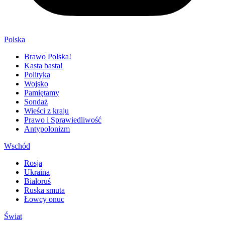
Polska
Brawo Polska!
Kasta basta!
Polityka
Wojsko
Pamiętamy
Sondaż
Wieści z kraju
Prawo i Sprawiedliwość
Antypolonizm
Wschód
Rosja
Ukraina
Białoruś
Ruska smuta
Łowcy onuc
Świat