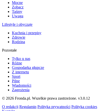
Mocne
Zobacz
Taśmy
Uwaga
Lifestyle i obyczaje
Kuchnia i przepisy
Zdrowie
Rodzina
Pozostałe
Tylko u nas
Różne
Gospodarka głupcze
Z internetu
Sport
Pilne
Wiadomości
Zagrożenia
© 2026 Fronda.pl. Wszelkie prawa zastrzeżone.
v3.0.12
O redakcji
Regulamin
Polityka prywatności
Polityka cookies