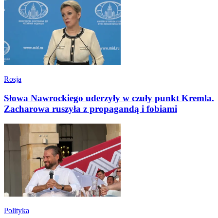
Rosja
Słowa Nawrockiego uderzyły w czuły punkt Kremla.
Zacharowa ruszyła z propagandą i fobiami
Polityka