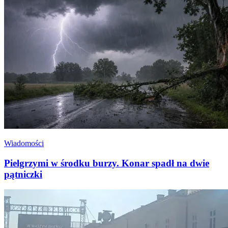
Wiadomości
Pielgrzymi w środku burzy. Konar spadł na dwie
pątniczki